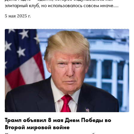
культуре, чем кажется
элитарный клуб, но использовалось совсем иначе.
В годы Первой мировой здесь находился лазарет, в
5 мая 2025 г.
Великую Отечественную — Ленинградское радио.
Теперь же Дом должен стать резиденцией оркестра
дирижера Теодора Курентзиса и полноценной
культурной площадкой
Трамп объявил 8 мая Днем Победы во
Второй мировой войне