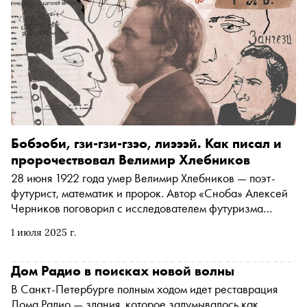
Бобэоби, гзи-гзи-гзэо, лиэээй. Как писал и
пророчествовал Велимир Хлебников
28 июня 1922 года умер Велимир Хлебников — поэт-
футурист, математик и пророк. Автор «Сноба» Алексей
Черников поговорил с исследователем футуризма
Сергеем Тюриным (Черепихо) о том, как «будетлянин»
1 июля 2025 г.
предсказывал крах империй, Карибский кризис и
появление интернета, насколько он был безумен, чем
отличается его заумь от зауми Алексея Крученых, что
Дом Радио в поисках новой волны
роднит Хлебникова с Лимоновым и почему
В Санкт-Петербурге полным ходом идет реставрация
отечественный футуризм ближе к древнерусской
Дома Радио — здания, которое задумывалось как