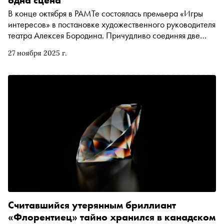
В конце октября в РАМТе состоялась премьера «Игры
интересов» в постановке художественного руководителя
театра Алексея Бородина. Причудливо соединяя две
пьесы («Игру интересов» нобелевского лауреата по
27 ноября 2025 г.
литературе, испанца Хасинто Бенавенте, и «Конец пути»
английского драматурга Роберта Шерриффа), режиссёр
вскрывает актуальный для нашего времени конфликт:
бессмысленная суета повседневности
противопоставлена лишениям и ужасам войны, пустота,
пошлость и фальшь жизни игнорируют вторую, суровую
реальность, существующую как будто на периферии
Считавшийся утерянным бриллиант
«Флорентиец» тайно хранился в канадском