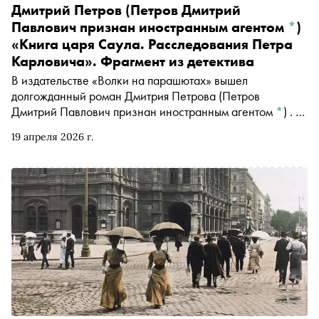
Дмитрий Петров
(Петров Дмитрий
Павлович признан иностранным агентом
*
)
«Книга царя Саула. Расследования Петра
Карловича». Фрагмент из детектива
В издательстве «Волки на парашютах» вышел
долгожданный роман
Дмитрия Петрова
(Петров
Дмитрий Павлович признан иностранным агентом
*
)
.
Главный герой — пожилой интеллигент, бывший
19 апреля 2026 г.
писатель, остроумный и самоироничный, пишет
семейные истории на заказ. По воле одного клиента он
оказывается в областном центре, жители которого что-то
скрывают. Интеллектуальное расследование в
провинциальном городке. «Сноб» публикует фрагмент