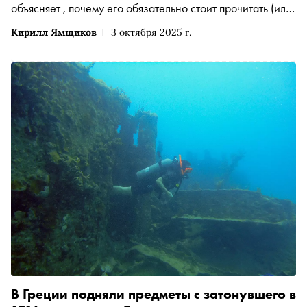
объясняет , почему его обязательно стоит прочитать (или
перечитать). В этот раз «На Западном фронте без
Кирилл Ямщиков
3 октября 2025 г.
перемен» — один из главных романов о Первой
мировой, где румяный школьник превращается в
профессионального убийцу и летописца планетарного
ужаса
В Греции подняли предметы с затонувшего в