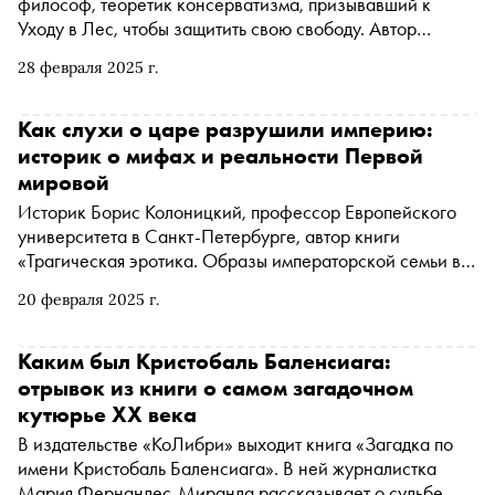
философ, теоретик консерватизма, призывавший к
Уходу в Лес, чтобы защитить свою свободу. Автор
«Сноба» Алексей Черников побеседовал с писателем
28 февраля 2025 г.
Александром Чанцевым о том, что значит Уйти в Лес,
как правильно сопротивляться любой идеологии и
власти, был ли Юнгер фашистом, чем он похож на
Как слухи о царе разрушили империю:
Николая Гумилева и чему научил Юрия Мамлеева
историк о мифах и реальности Первой
мировой
Историк Борис Колоницкий, профессор Европейского
университета в Санкт-Петербурге, автор книги
«Трагическая эротика. Образы императорской семьи в
годы Первой мировой войны», рассказывает, как слухи
20 февраля 2025 г.
о Николае II и Александре Федоровне подорвали
доверие к монархии, почему Первая мировая остается
«забытой» войной и как личные воспоминания помогают
Каким был Кристобаль Баленсиага:
понять историю
отрывок из книги о самом загадочном
кутюрье XX века
В издательстве «КоЛибри» выходит книга «Загадка по
имени Кристобаль Баленсиага». В ней журналистка
Мария Фернандес-Миранда рассказывает о судьбе