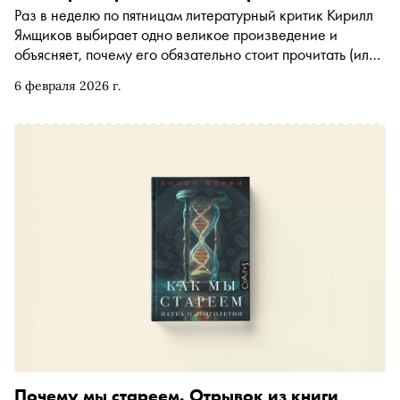
Раз в неделю по пятницам литературный критик Кирилл
Ямщиков выбирает одно великое произведение и
объясняет, почему его обязательно стоит прочитать (или
перечитать). В этот раз — «Убийство Роджера Экройда»
6 февраля 2026 г.
Агаты Кристи: детектив, который нарушил все заповеди
жанра и сделал читателя соучастником величайшего
литературного обмана
Почему мы стареем. Отрывок из книги