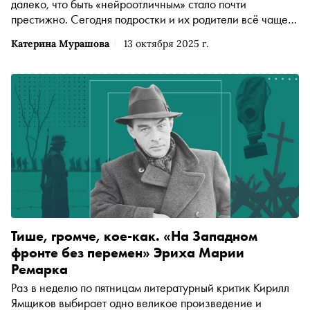
далеко, что быть «нейроотличным» стало почти
престижно. Сегодня подростки и их родители всё чаще
говорят о СДВГ, тревожности, эмоциональной
Катерина Мурашова
13 октября 2025 г.
нестабильности — и всё реже о том, что с этим делать.
Почему общество перестало ценить способность
действовать, а «ненорма» превратилась в новый
социальный идеал? Психолог Катерина Мурашова
приглашает читателей «Сноба» поговорить о
наболевшем
Тише, громче, кое-как. «На Западном
фронте без перемен» Эриха Марии
Ремарка
Раз в неделю по пятницам литературный критик Кирилл
Ямщиков выбирает одно великое произведение и