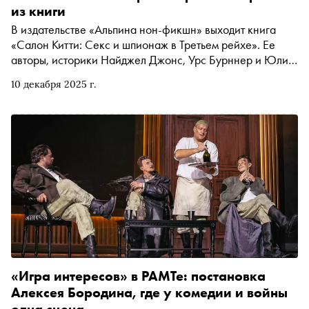
из книги
В издательстве «Альпина нон-фикшн» выходит книга
«Салон Китти: Секс и шпионаж в Третьем рейхе». Ее
авторы, историки Найджел Джонс, Урс Бурннер и Юлия
Шраммель, рассказывают о том, как был устроен
10 декабря 2025 г.
шпионаж в нацистской Германии и каким образом
случайные связи представителей верхушки рейха
использовались в политической борьбе. «Сноб»
публикует отрывок
«Игра интересов» в РАМТе: постановка
Алексея Бородина, где у комедии и войны
одна сцена