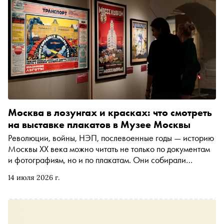
Москва в лозунгах и красках: что смотреть
на выставке плакатов в Музее Москвы
Революции, войны, НЭП, послевоенные годы — историю
Москвы XX века можно читать не только по документам
и фотографиям, но и по плакатам. Они собирали
пожертвования, рекламировали государственные
14 июля 2026 г.
товары, звали на стадионы и объясняли горожанам, как
следует жить, работать и отдыхать. Выставка «Век в
лозунгах и красках. Из истории московского плаката» в
Музее Москвы показывает, как менялись язык массовой