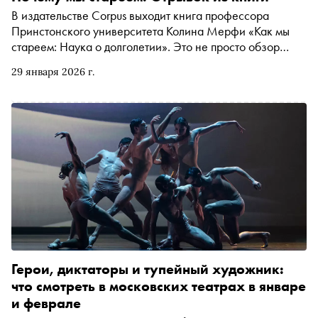
В издательстве Corpus выходит книга профессора
Принстонского университета Колина Мерфи «Как мы
стареем: Наука о долголетии». Это не просто обзор
современных исследований, а попытка разобраться в
29 января 2026 г.
том, что сегодня известно о процессе старения и как
учёные ищут возможности продлить жизнь. «Сноб»
публикует отрывок
Герои, диктаторы и тупейный художник:
что смотреть в московских театрах в январе
и феврале