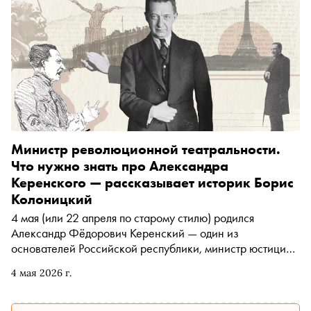
Министр революционной театральности.
Что нужно знать про Александра
Керенского — рассказывает историк Борис
Колоницкий
4 мая (или 22 апреля по старому стилю) родился
Александр Фёдорович Керенский — один из
основателей Российской республики, министр юстиции,
военный и морской министр, а с июня 1917 года и
4 мая 2026 г.
председатель Временного правительства. С его именем
связано множество легенд, а сам он в разное время
примерял самые разные маски: его называли и русским