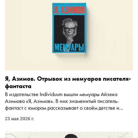
агитации и образ столицы. «Сноб» выбрал сюжеты, за
которыми видна история города и страны
Я, Азимов. Отрывок из мемуаров писателя-
фантаста
В издательстве Individuum вышли мемуары Айзека
Азимова «Я, Азимов». В них знаменитый писатель-
фантаст с юмором рассказывает о своём детстве и
юности, работе над циклом «Основание» и отношениях
23 мая 2026 г.
с дочерью. «Сноб» публикует отрывок