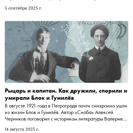
изменчивую биографию бороды — от символа власти и
5 сентября 2025 г.
налога в казну до помехи в газовой атаке и последнего
из доступных атрибутов маскулинности
Рыцарь и капитан. Как дружили, спорили и
умирали Блок и Гумилёв
В августе 1921 года в Петрограде почти синхронно ушли
из жизни Блок и Гумилёв. Автор «Сноба» Алексей
Черников поговорил с историком литературы Валерием
Шубинским — о том, как великие поэты встречали
14 августа 2025 г.
смерть и спорили друг с другом, каким был литературный