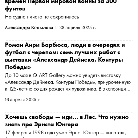
времен Первой мировой войны за 300
фунтов
На судне ничего не сохранилось
Александра Копылова
28 апреля 2025 г.
Роман Анри Барбюса, люди в очередях и
футбол с черепом: семь лучших работ с
выставки «Александр Дейнека. Контуры
Победы»
До 10 мая в Q-ART Gallery можно увидеть выставку
«Александр Дейнека. Контуры Победы», приуроченную
к 125-летию со дня рождения художника. В экспозицию
вошли 80 произведений Дейнеки военного периода из
16 апреля 2025 г.
семейного собрания художника. Куратор выставки и
кандидат искусствоведения Лия Окрошидзе рассказала
«Снобу» об экспонатах, на которые стоит обратить
Хочешь свободы — иди… в Лес. Что нужно
особое внимание
знать про Эрнста Юнгера
17 февраля 1998 года умер Эрнст Юнгер — писатель,