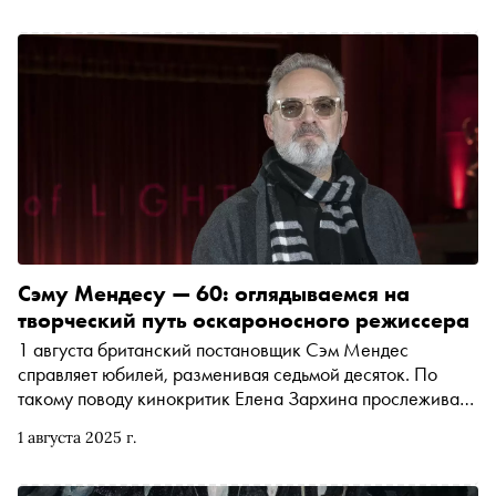
процесс в послереволюционной России и их участие в
нём, какую роль сыграл Гумилёв в формировании
большого советского стиля, насколько полезен Блок был
для советской пропаганды и как современная массовая
культура исказила образы обоих
Сэму Мендесу — 60: оглядываемся на
творческий путь оскароносного режиссера
1 августа британский постановщик Сэм Мендес
справляет юбилей, разменивая седьмой десяток. По
такому поводу кинокритик Елена Зархина прослеживает
творческий путь и стиль режиссера: от пронзительной
1 августа 2025 г.
«Красоты по-американски» и непрерывной военной
саги «1917» до адреналиновой «бондианы»