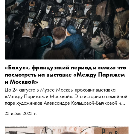
«Бахус», французский период и семья: что
посмотреть на выставке «Между Парижем
и Москвой»
До 24 августа в Музее Москвы проходит выставка
«Между Парижем и Москвой». Это история о семейной
паре художников Александре Кольцовой-Бычковой и
Сергее Кольцове, проект стал продолжением выставки
25 июля 2025 г.
«Москвичка. Женщины советской столицы 1920–1930-
х». На что точно стоит обратить внимание на экспозиции
— рассказывает Сноб