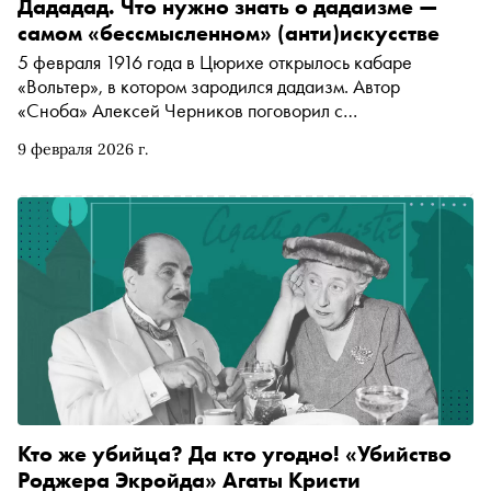
Дададад. Что нужно знать о дадаизме —
самом «бессмысленном» (анти)искусстве
5 февраля 1916 года в Цюрихе открылось кабаре
«Вольтер», в котором зародился дадаизм. Автор
«Сноба» Алексей Черников поговорил с
исследователем этого направления, авангардоведом
9 февраля 2026 г.
Константином Дудаковым-Кашуро о том, чему может
научить Дада в эпоху фейковых новостей и постправды,
чем опасно стадное восхищение Моной Лизой, почему
вредно видеть в искусстве концентрат красоты, и почему
от культа гениального художника до принятия
политической диктатуры ‒ один шаг
Кто же убийца? Да кто угодно! «Убийство
Роджера Экройда» Агаты Кристи