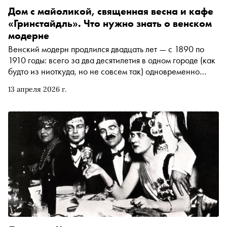
Дом с майоликой, священная весна и кафе
«Гринстайдль». Что нужно знать о венском
модерне
Венский модерн продлился двадцать лет — с 1890 по
1910 годы: всего за два десятилетия в одном городе (как
будто из ниоткуда, но не совсем так) одновременно
появились новаторы в литературе, живописи,
13 апреля 2026 г.
философии, музыке и психологии. А обычные жители
чаще, чем за новостями, следили за репертуаром
театров. О том, как венский модерн вообще возник, как
развивался и почему закончился (опять Первая мировая
война!), автор «Сноба» Мария Низова поговорила с
доктором филологических наук, одним из ведущих
специалистов по этому периоду, Юрием Цветковым