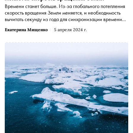
Времени станет больше. Из-за глобального потепления
скорость вращения Земли меняется, и необходимость
вычитать секунду из года для синхронизации времени
отодвинется на несколько лет. Что это за високосная
Екатерина Мищенко
5 апреля 2024 г.
секунда, как климат влияет на движение нашей планеты
и почему ученые сопротивляются продлению или
укорачиванию новогодней ночи — в материале «Сноба»