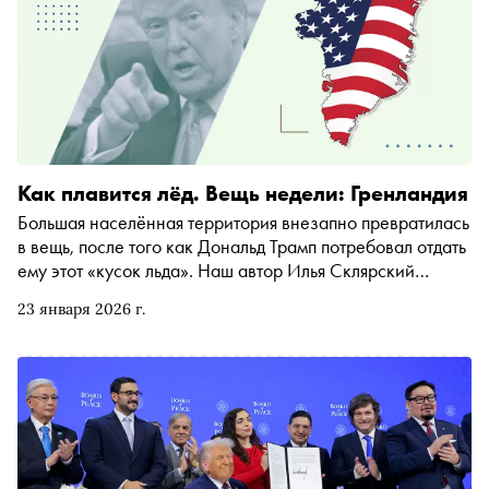
Как плавится лёд. Вещь недели: Гренландия
Большая населённая территория внезапно превратилась
в вещь, после того как Дональд Трамп потребовал отдать
ему этот «кусок льда». Наш автор Илья Склярский
разбирается в том, как Трамп сочетает новую
23 января 2026 г.
искренность с поведением древнего деспота, и в том,
будет ли теперь политика всецело подчинена праву
сильного