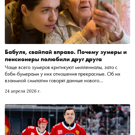
Бабуля, свайпай вправо. Почему зумеры и
пенсионеры полюбили друг друга
Чаще всего зумеров критикуют миллениалы, зато с
бэби-бумерами у них отношения прекрасные. Об их
взаимной симпатии говорят данные нового
социологического исследования, проведённого
24 апреля 2026 г.
ассоциацией «Группа 7/89». Один из его авторов,
доктор социологических наук Владимир Звоновский
рассказал «Снобу» о том, за что зумеры и пенсионеры
нравятся друг другу и как на это повлияла
градостроительная политика