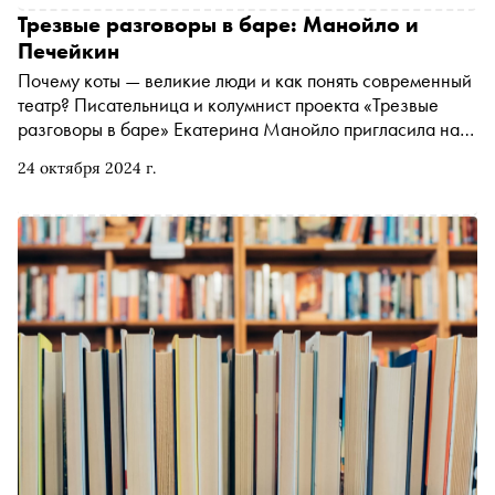
актуального российского кино «Маяк». Специально для
Трезвые разговоры в баре: Манойло и
«Сноб» кинокритик Юлия Шампорова рассказывает о
Печейкин
том, каким получился один из самых непонятых фильмов
Почему коты — великие люди и как понять современный
фестиваля
театр? Писательница и колумнист проекта «Трезвые
разговоры в баре» Екатерина Манойло пригласила на
кофе в «Савой» драматурга и писателя Валерия
24 октября 2024 г.
Печейкина. Стенограмма разговора содержит анализ
снов, мемов и брутального рэпа