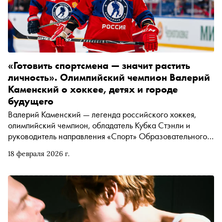
«Готовить спортсмена — значит растить
личность». Олимпийский чемпион Валерий
Каменский о хоккее, детях и городе
будущего
Валерий Каменский — легенда российского хоккея,
олимпийский чемпион, обладатель Кубка Стэнли и
руководитель направления «Спорт» Образовательного
центра «Сириус». «Снобу» он рассказал о
18 февраля 2026 г.
национальной системе отбора юных атлетов,
высокотехнологичных тренировках, важности шахмат и
о том, какую роль спорт будет играть в городе будущего