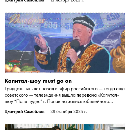
Дмитрий Самойлов
13 ноября 2025 г.
«Остров сокровищ», роман о взрослении и жадности,
стал учебником для нескольких поколений наших
соотечественников
Капитал-шоу must go on
Тридцать пять лет назад в эфир российского — тогда ещё
советского — телевидения вышла передача «Капитал-
шоу “Поле чудес”». Попав на запись юбилейного
выпуска и увидев Леонида Якубовича вживую,
Дмитрий Самойлов
28 октября 2025 г.
колумнист «Сноба» Дмитрий Самойлов восторженно
передаёт с места события