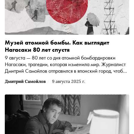
Музей атомной бомбы. Как выглядит
Нагасаки 80 лет спустя
9 августа — 80 лет со дня атомной бомбардировки
Нагасаки, трагедии, которая изменила мир. Журналист
Дмитрий Самойлов отправился в японский город, чтобы
увидеть очаровательные старые трамваи, обугленные
Дмитрий Самойлов
9 августа 2025 г.
ворота храма, стоящие посреди нового района, и Музей
атомной бомбы, в котором нет ни слова о том, кто
именно сбросил на этот город «Толстяка»