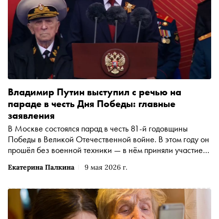
Владимир Путин выступил с речью на
параде в честь Дня Победы: главные
заявления
В Москве состоялся парад в честь 81-й годовщины
Победы в Великой Отечественной войне. В этом году он
прошёл без военной техники — в нём приняли участие
только пешие колонны и авиация. О чём говорил
Екатерина Палкина
9 мая 2026 г.
президент РФ Владимир Путин, выступая на Красной
площади, — в материале «Сноба»