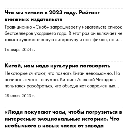
Что мы читали в 2023 году. Рейтинг
книжных издательств
Традиционно «Сноб» запрашивает у издательств список
бестселлеров уходящего года. В этот раз он включает не
только художественную литературу и нон-фикшн, но и
детскую литературу. Некоторые книги вышли в свет в
1 января 2024 г.
конце 2022 года, а некоторые были переизданы
Китай, нам надо культурно поговорить
Некоторые считают, что познать Китай невозможно. Но
начинать с чего-то нужно. Китаист Алексей Чигадаев
попытался разобраться, что объединяет современных
россиян и граждан КНР, и выяснил, на чем сегодня
28 июля 2023 г.
держится та самая «дружба навек»
«Люди покупают часы, чтобы погрузиться в
интересные эмоциональные истории». Что
необычного в новых часах от завода