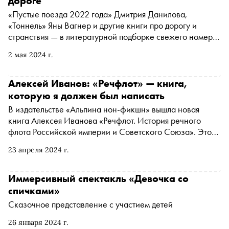
дороге
рукописей. Литературный критик Наталья Ломыкина
«Пустые поезда 2022 года» Дмитрия Данилова,
поговорила с Дианой Арбениной о творчестве и
«Тоннель» Яны Вагнер и другие книги про дорогу и
возрасте, о том, как черновики превращаются в арт-
странствия — в литературной подборке свежего номера
объект, как меняются тексты в сложные времена и где
журнала «Сноб»
взять смелость оставаться самой собой
2 мая 2024 г.
Алексей Иванов: «Речфлот» — книга,
которую я должен был написать
В издательстве «Альпина нон-фикшн» вышла новая
книга Алексея Иванова «Речфлот. История речного
флота Российской империи и Советского Союза». Это
не только самая вдохновенная книга, когда-либо
23 апреля 2024 г.
написанная о речных перевозках, но и одна из самых
ожидаемых книжных премьер года, над которой Иванов
работал несколько лет. «Сноб» поговорил с писателем о
Иммерсивный спектакль «Девочка со
том, почему идеалом речфлота стало не будущее, а
спичками»
прошлое
Сказочное представление с участием детей
26 января 2024 г.