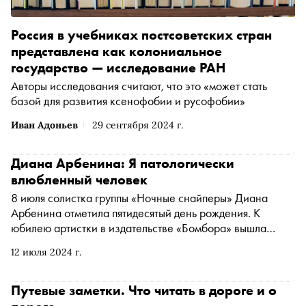
Россия в учебниках постсоветских стран
представлена как колониальное
государство — исследование РАН
Авторы исследования считают, что это «может стать
базой для развития ксенофобии и русофобии»
Иван Адоньев
29 сентября 2024 г.
Диана Арбенина: Я патологически
влюбленный человек
8 июля солистка группы «Ночные снайперы» Диана
Арбенина отметила пятидесятый день рождения. К
юбилею артистки в издательстве «Бомбора» вышла
книга «Дневники. Диана Арбенина» с черновиками
12 июля 2024 г.
всех знаковых песен «Ночных снайперов»: от «Солнца»,
которому почти 30 лет, до «Неторопливой любви» 2022
года. На бумагу удалось переложить живой процесс
Путевые заметки. Что читать в дороге и о
творчества и самой жизни — в виде коллажей и