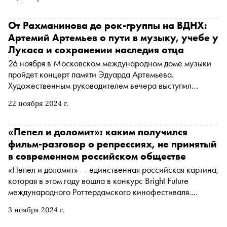
склонны к долгосрочному построению репутации, за что
«кидают» микроблогеров и как традиционным СМИ
начать играть по своим правилам.
От Рахманинова до рок-группы на ВДНХ:
Артемий Артемьев о пути в музыку, учебе у
Лукаса и сохранении наследия отца
26 ноября в Московском международном доме музыки
пройдет концерт памяти Эдуарда Артемьева.
Художественным руководителем вечера выступил
Артемий Артемьев — сын мастера, композитор и
22 ноября 2024 г.
продюсер. Накануне концерта «Сноб» поговорил с
Артемьевым о влиянии отца, учебе на режиссерских
курсах Джорджа Лукаса и продолжении музыкальной
«Пепел и доломит»: каким получился
династии
фильм-разговор о репрессиях, не принятый
в современном российском обществе
«Пепел и доломит» — единственная российская картина,
которая в этом году вошла в конкурс Bright Future
международного Роттердамского кинофестиваля.
Российская премьера картины, в оригинальной форме
3 ноября 2024 г.
рассказывающей об одном из самых трагичных
периодов российской истории, состоялась на фестивале