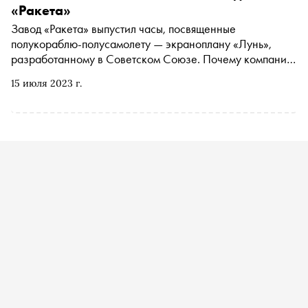
«Ракета»
Завод «Ракета» выпустил часы, посвященные
полукораблю-полусамолету — экраноплану «Лунь»,
разработанному в Советском Союзе. Почему компания
остановилась на таком дизайне и что уникального в этом
15 июля 2023 г.
устройстве — рассказываем в материале