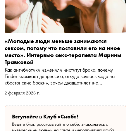
«Молодые люди меньше занимаются
сексом, потому что поставили его на иное
место». Интервью секс-терапевта Марины
Травковой
Как антибиотики изменили институт брака, почему
Tinder вызывает депрессию, откуда взялась мода на
«бостонские браки», зачем двадцатилетние
отказываются от секса, что не так с мужчинами и каких
2 февраля 2026 г.
глаголов не хватает в русском языке — автор «Сноба»
Денис Бондарев обсудил трансформацию близости с
Мариной Травковой — секс-терапевтом,
преподавателем НИУ ВШЭ и автором телеграм-канала
Вступайте в Клуб «Сноб»!
« Она старалась »
Ведите блог, рассказывайте о себе, знакомьтесь с
интересными людьми на сайте и мероприятиях клуба.