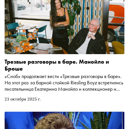
Трезвые разговоры в баре. Манойло и
Броше
«Сноб» продолжает вести «Трезвые разговоры в баре».
На этот раз за барной стойкой Riesling Boyz встретились
писательница Екатерина Манойло и коллекционер и
организатор выставок современного искусства Пьер
23 октября 2025 г.
Броше. Обсудили, зачем женщины стремятся к
равноправию, где в России самые вкусные макароны по-
флотски и сколько предметов нужно иметь, чтобы быть
счастливым. Бонусом из стенограммы узнаете, что живёт
дольше — любовь или коллекция