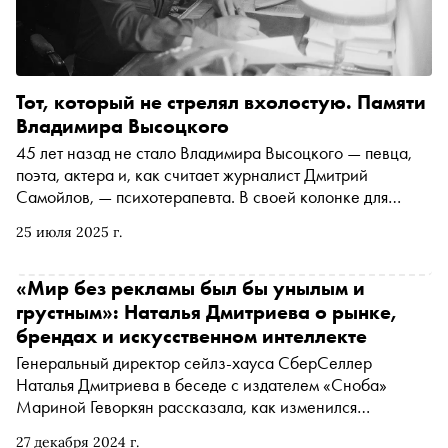
Тот, который не стрелял вхолостую. Памяти
Владимира Высоцкого
45 лет назад не стало Владимира Высоцкого — певца,
поэта, актера и, как считает журналист Дмитрий
Самойлов, — психотерапевта. В своей колонке для
«Сноба» он пытается разгадать парадокс Высоцкого: что
25 июля 2025 г.
за энциклопедию русской души создал этот человек,
певший об алкоголиках и солдатах, ворах и альпинистах,
шоферах и ученых — что эти песни продолжают
«Мир без рекламы был бы унылым и
волновать даже тех, кто родился спустя десятилетия
грустным»: Наталья Дмитриева о рынке,
после его смерти
брендах и искусственном интеллекте
Генеральный директор сейлз-хауса СберСеллер
Наталья Дмитриева в беседе с издателем «Сноба»
Мариной Геворкян рассказала, как изменился
рекламный рынок за последние годы, почему бренды не
27 декабря 2024 г.