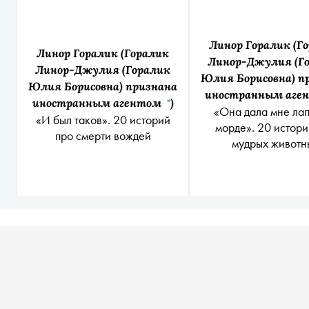
Линор Горалик
(Г
Линор Горалик
(Горалик
Линор-Джулия (Г
Линор-Джулия (Горалик
Юлия Борисовна) п
Юлия Борисовна) признана
иностранным аге
иностранным агентом
)
*
«Она дала мне лап
«И был таков». 20 историй
морде». 20 истори
про смерти вождей
мудрых животн