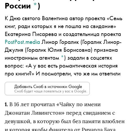
России
*
)
К Дню святого Валентина автор проекта «Семь
книг, ради которых я не пошла на свидание»
Екатерина Писарева и создательница проекта
PostPost.media
Линор Горалик
(Горалик Линор-
Джулия (Горалик Юлия Борисовна) признана
иностранным агентом
*
)
задали в соцсетях
вопрос: «А у вас есть романтическая история
про книги?» И посмотрели, что же им ответили
Добавить Сноб в источники Google
Сноб будет чаще появляться у вас в Google.
1.
В 16 лет прочитал «Чайку по имени
Джонатан Ливингстон» перед свиданием с
девушкой, в которую был без памяти влюблен
и которая якобы фанатела от Ричарда Баха.