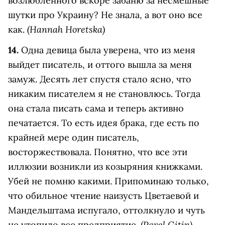
возлюбленного вскоре забаню за несмешные
шутки про Украину? Не знала, а вот оно все
(Hannah Horetska)
как.
14.
Одна девица была уверена, что из меня
выйдет писатель, и оттого вышла за меня
замуж. Десять лет спустя стало ясно, что
никаким писателем я не становлюсь. Тогда
она стала писать сама и теперь активно
печатается. То есть идея брака, где есть по
крайней мере один писатель,
восторжествовала. Понятно, что все эти
иллюзии возникли из козыряния книжками.
Убей не помню какими. Припоминаю только,
что обильное чтение наизусть Цветаевой и
Мандельштама испугало, оттолкнуло и чуть
(Pavel Gitin)
не утопило все предприятие.