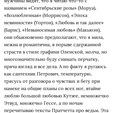
мужчины видят, что я читаю что-то с
названием «Сентябрьские розы» (Моруа),
«Возлюбленная» (Моррисон), «Эпоха
невинности» (Уортон), «Любовь и так далее»
(Барнс), «Невыносимая любовь» (Макьюэн),
они обыкновенно предполагают, что я мила,
нежна и романтична, в порыве сдержанной
страсти в стиле графини Оленской, молча, но
многозначительно буду снимать перчатку,
пряча взгляд и все дела. А по факту я ругаюсь
как сантехник Петрович, температурю,
трясусь от разговора о чувствах и бегу при
намеке на общие планы со всех ног, втайне
люблю большой любовью Кутзее, немножечко
Этвуд, множечко Гессе, а по ночам
перечитываю тексты Пратчетта про ведьм. Эта