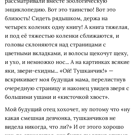
рассматривали вместе зоологическую
энциклопедию. Вот это таинство! Вот это
близость! Сидеть рядышком, держа на
четырех коленях одну книгу! А книга тяжелая,
и под её тяжестью коленки сближаются, и
головы склоняются над страницами с
цветными вкладками, и волосы щекочут щеку,
и ухо, и немножко нос... А на картинках всякие
яки, звери-ехидны... «Ой! Тушканчик!» —
вскрикивает моя будущая мама, перелистнув
очередную страницу и наконец увидев зверя с
большими ушами и «кисточкой хвост».
Мой будущий отец хохочет, ну потому что «ну
какая смешная девчонка, тушканчиков не
видела никогда, что ли?» И от этого хорошо