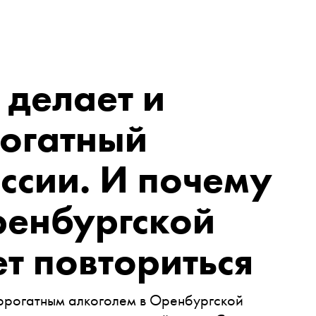
к делает и
рогатный
оссии. И почему
ренбургской
т повториться
уррогатным алкоголем в Оренбургской