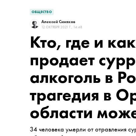
ОБЩЕСТВО
Алексей Синяков
12 ОКТЯБРЯ 2021 Г., 14:48
Кто, где и ка
продает сур
алкоголь в Р
трагедия в О
области може
34 человека умерли от отравления с