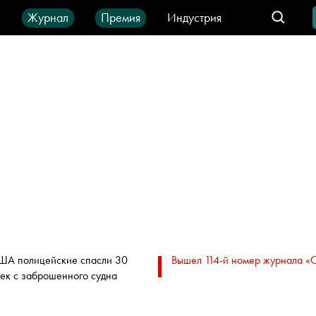
ы
Журнал
Премия
Индустрия
део
Город
IT-продукты
ША полицейские спасли 30
Вышел 114-й номер журнала «
ек с заброшенного судна