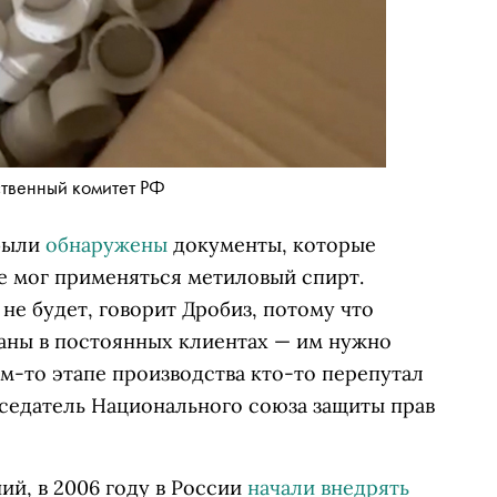
ственный комитет РФ
 были
обнаружены
документы, которые
ве мог применяться метиловый спирт.
не будет, говорит Дробиз, потому что
аны в постоянных клиентах — им нужно
ом-то этапе производства кто-то перепутал
дседатель Национального союза защиты прав
й, в 2006 году в России
начали внедрять