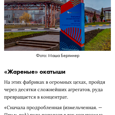
Фото: Маша Берлинер
«Жареные» окатыши
На этих фабриках в огромных цехах, пройдя
через десятки сложнейших агрегатов, руда
превращается в концентрат.
«Сначала
продробленная
(
измельченная. —
Прим. ред.
)
руда попадает в так называемые