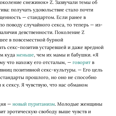
поколение снежинок» Z. Зазвучали темы об
ива: получать удовольствие стало почти
щенность — стандартом. Если ранее в
 поводу случайного секса, то теперь — из-
, наличия девственности. Поколение Z
шее в повсеместной бурной
ать секс-позитив устаревшей и даже вредной
ом куда
меньше
, чем их мамы и бабушки. «Я
му что нахожу его отсталым, —
говорит
в
вниц позитивной секс-культуры. — Его цель
 стандарты прошлого, но оно не способно
к сексу. Я чувствую, что нас обманом
дня —
новый пуританизм
. Молодые женщины
вит эротическую свободу выше чувств и