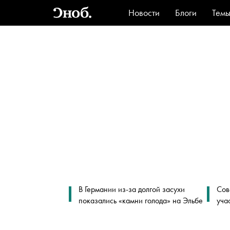
Новости
Блоги
Тем
Стиль
Ви
В Германии из-за долгой засухи
Сов
показались «камни голода» на Эльбе
уча