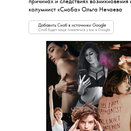
причинах и следствиях возникновения 
колумнист «Сноба» Ольга Нечаева
Добавить Сноб в источники Google
Сноб будет чаще появляться у вас в Google.