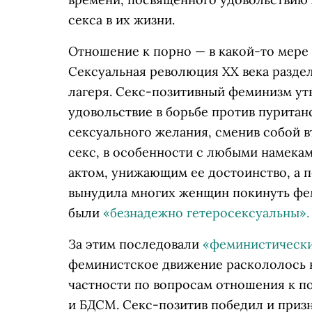
секса в их жизни.
Отношение к порно — в какой-то мере 
Сексуальная революция ХХ века разде
лагеря. Секс-позитивный феминизм ут
удовольствие в борьбе против пуритан
сексуального желания, сменив собой в
секс, в особенности с любыми намека
актом, унижающим ее достоинство, а п
вынудила многих женщин покинуть фе
были
«безнадежно гетеросексуальны».
За этим последовали
«феминистическ
феминистское движение раскололось на
частности по вопросам отношения к п
и БДСМ. Секс-позитив победил и приз