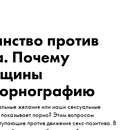
нство против
а. Почему
нщины
порнографию
льные желания или наши сексуальные
х показывает порно? Этим вопросом
тупающие против движения секс-позитива. В