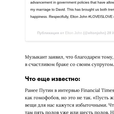
advancement in government policies that have allow
my marriage to David. This has brought us both tr
happiness. Respectfully, Elton John #LOVEISL
Публикация от
Elton John
(@eltonjohn)
28 
Музыкант заявил, что благодарен тому,
в счастливом браке со своим супругом.
Что еще известно:
Ранее Путин в интервью Financial Time
как гомофобов, но это не так. «Пусть 
вещи для нас кажутся избыточными. Чт
там пять полов уже или шесть полов. Не