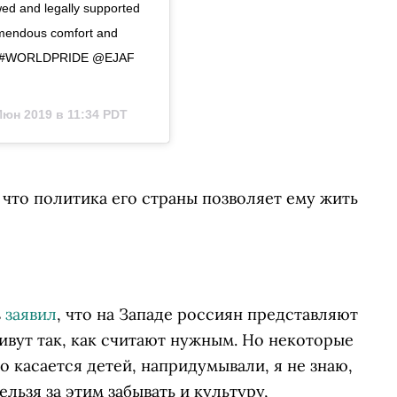
ed and legally supported 
emendous comfort and 
OVE #WORLDPRIDE @EJAF
Июн 2019 в 11:34 PDT
 что политика его страны позволяет ему жить
s
заявил
, что на Западе россиян представляют
живут так, как считают нужным. Но некоторые
о касается детей, напридумывали, я не знаю,
льзя за этим забывать и культуру,