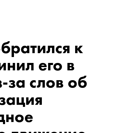
братился к
инил его в
-за слов об
зация
дное