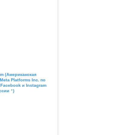
am
 (Американская 
ta Platforms Inc. по 
acebook и Instagram 
*
ссии 
)