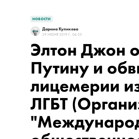
НОВОСТИ
Дарина Куликова
29 ИЮНЯ 2019 Г., 06:55
Элтон Джон о
Путину и обв
лицемерии из
ЛГБТ
(Органи
"Междунаро