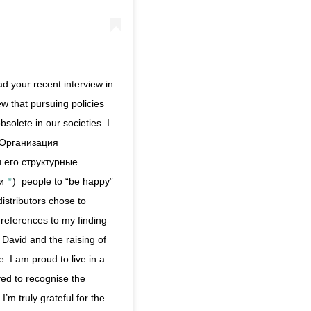
d your recent interview in 
w that pursuing policies 
solete in our societies. I 
(Организация 
его структурные 
*
и 
)
  people to “be happy” 
stributors chose to 
references to my finding 
David and the raising of 
. I am proud to live in a 
ed to recognise the 
m truly grateful for the 