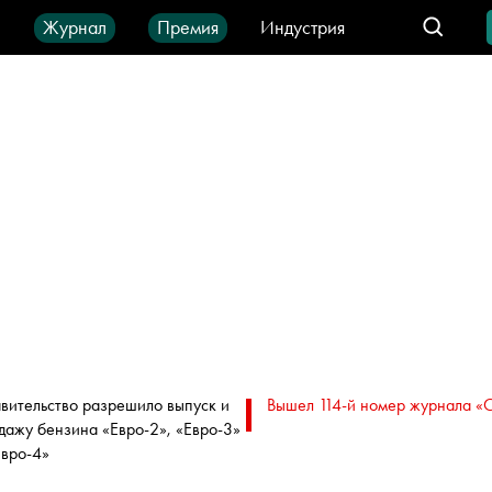
ы
Журнал
Премия
Индустрия
део
Город
IT-продукты
вительство разрешило выпуск и
Вышел 114-й номер журнала «
дажу бензина «Евро-2», «Евро-3»
Евро-4»