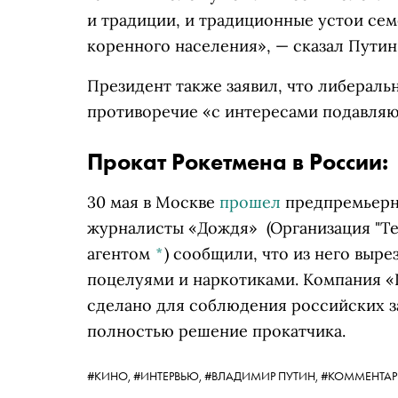
и традиции, и традиционные устои се
коренного населения», — сказал Путин
Президент также заявил, что либеральн
противоречие «с интересами подавля
Прокат Рокетмена в России:
30 мая в Москве
прошел
предпремьерн
журналисты
«Дождя»
(Организация "Т
агентом
*
)
сообщили, что из него выре
поцелуями и наркотиками. Компания 
сделано для соблюдения российских з
полностью решение прокатчика.
#КИНО,
#ИНТЕРВЬЮ,
#ВЛАДИМИР ПУТИН,
#КОММЕНТА