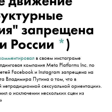
е движение
труктурные
ия" запрещена
и России
*
)
комментировал
в своем
инстаграме
инговая компания Meta Platforms Inc. по
етей Facebook и Instagram запрещена на
а Владимира Путина о том, что в
й нетрадиционной сексуальной ориентации».
нил о исключении нескольких сцен из
н»