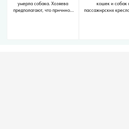
умерла собака. Хозяева
кошек и собак 
предполагают, что причиной
пассажирских кресл
смерти стало
с хозяином
переохлаждение