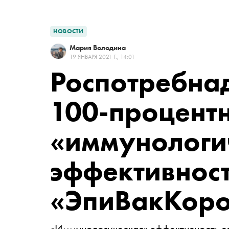
НОВОСТИ
Мария Володина
19 ЯНВАРЯ 2021 Г., 14:01
Роспотребнад
100-процент
«иммунологи
эффективнос
«ЭпиВакКор
«Иммунологическая» эффективность в