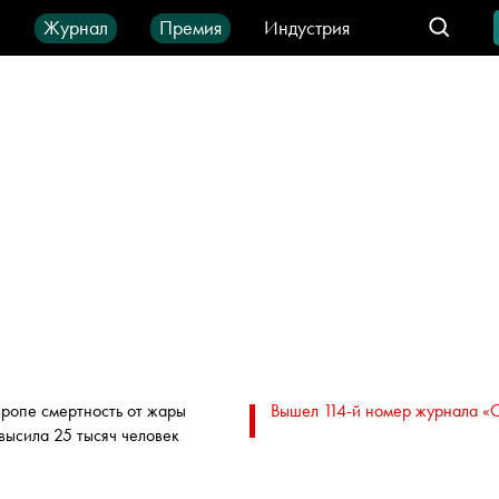
ы
Журнал
Премия
Индустрия
део
Город
IT-продукты
вропе смертность от жары
Вышел 114-й номер журнала «
высила 25 тысяч человек