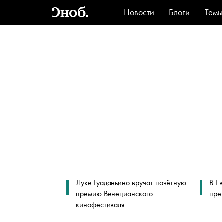
Новости
Блоги
Тем
Стиль
Ви
Луке Гуаданьино вручат почётную
В Е
премию Венецианского
пре
кинофестиваля