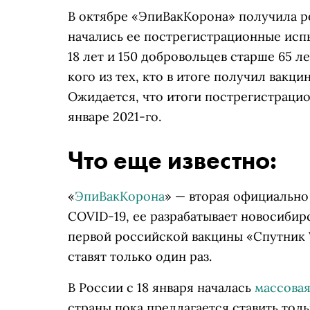
В октябре «ЭпиВакКорона» получила р
начались ее пострегистрационные испы
18 лет и 150 добровольцев старше 65 л
кого из тех, кто в итоге получил вакц
Ожидается, что итоги пострегистраци
январе 2021-го.
Что еще известно:
«
ЭпиВакКорона
» — вторая официально
COVID-19, ее разрабатывает новосибирс
первой российской вакцины «Спутник 
ставят только один раз.
В России с 18 января началась
массовая
страны пока предлагается ставить то