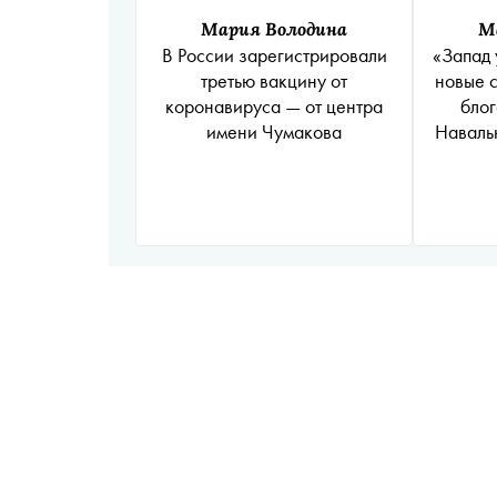
Мария Володина
М
В России зарегистрировали
«Запад 
третью вакцину от
новые 
коронавируса — от центра
блог
имени Чумакова
Наваль
в Ро