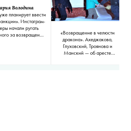
ария Володина
уже планирует ввести
санкции». Инстаграм-
еры начали ругать
«Возвращение в челюсти
ного за возвращение
дракона». Ахеджакова,
ссию идентичными
Глуховский, Троянова и
фразами
Манский — об аресте
Навального