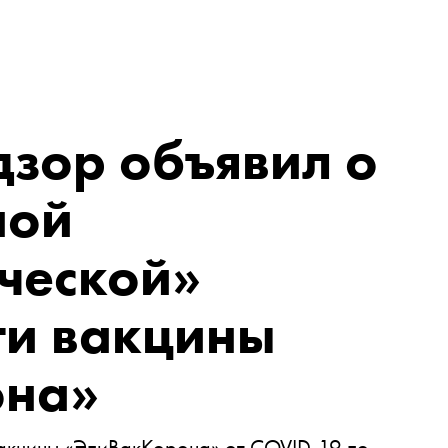
зор объявил о
ной
ческой»
ти вакцины
она»
акцины «ЭпиВакКорона» от COVID-19 по