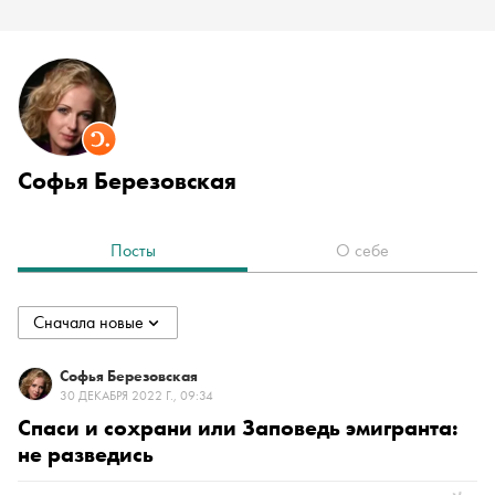
Софья Березовская
Посты
О себе
Сначала новые
collapsed
Сначала новые
Софья Березовская
30 ДЕКАБРЯ 2022 Г., 09:34
Спаси и сохрани или Заповедь эмигранта:
Сначала старые
не разведись
По популярности