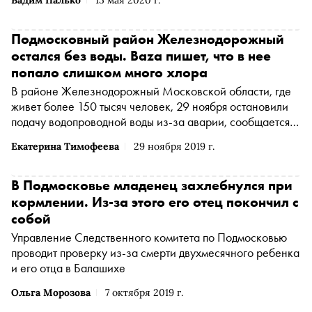
Подмосковный район Железнодорожный
остался без воды. Baza пишет, что в нее
попало слишком много хлора
В районе Железнодорожный Московской области, где
живет более 150 тысяч человек, 29 ноября остановили
подачу водопроводной воды из-за аварии, сообщается в
группе администрации Балашихи в социальной сети
Екатерина Тимофеева
29 ноября 2019 г.
«ВКонтакте». Пользователи соцсетей, а также телеграм-
канал Baza пишут, что в воду попало слишком много
хлора
В Подмосковье младенец захлебнулся при
кормлении. Из-за этого его отец покончил с
собой
Управление Следственного комитета по Подмосковью
проводит проверку из-за смерти двухмесячного ребенка
и его отца в Балашихе
Ольга Морозова
7 октября 2019 г.