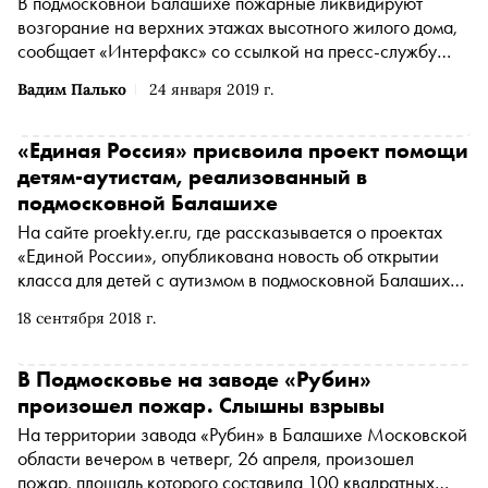
В подмосковной Балашихе пожарные ликвидируют
возгорание на верхних этажах высотного жилого дома,
сообщает «Интерфакс» со ссылкой на пресс-службу
регионального главка МЧС
Вадим Палько
24 января 2019 г.
«Единая Россия» присвоила проект помощи
детям-аутистам, реализованный в
подмосковной Балашихе
На сайте proekty.er.ru, где рассказывается о проектах
«Единой России», опубликована новость об открытии
класса для детей с аутизмом в подмосковной Балашихе.
Этим проектом два года занимались Центр проблем
18 сентября 2018 г.
аутизма, фонды «Журавлик» и «Галчонок»,
Общественная палата и другие организации
В Подмосковье на заводе «Рубин»
произошел пожар. Слышны взрывы
На территории завода «Рубин» в Балашихе Московской
области вечером в четверг, 26 апреля, произошел
пожар, площадь которого составила 100 квадратных