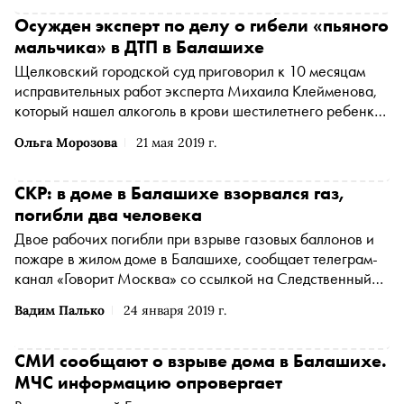
Осужден эксперт по делу о гибели «пьяного
мальчика» в ДТП в Балашихе
Щелковский городской суд приговорил к 10 месяцам
исправительных работ эксперта Михаила Клейменова,
который нашел алкоголь в крови шестилетнего ребенка,
погибшего в дорожно-транспортном происшествии в
Ольга Морозова
21 мая 2019 г.
Балашихе в 2017 году
СКР: в доме в Балашихе взорвался газ,
погибли два человека
Двое рабочих погибли при взрыве газовых баллонов и
пожаре в жилом доме в Балашихе, сообщает телеграм-
канал «Говорит Москва» со ссылкой на Следственный
комитет
Вадим Палько
24 января 2019 г.
СМИ сообщают о взрыве дома в Балашихе.
МЧС информацию опровергает