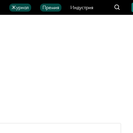
ы
Журнал
Премия
Индустрия
део
Город
IT-продукты