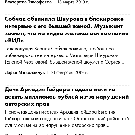
Екатерина Тимофеева
18 марта 2019 г.
авторских прав на музыку к песне «Жестокая любовь».
Сумма исковых требований — 272 миллиона рублей
Собчак обвинила Шнурова в блокировке
интервью с его бывшей женой. Музыкант
заявил, что на видео жаловалась компания
«ВИД»
Телеведущая Ксения Собчак заявила, что YouTube
заблокировал ее интервью с Матильдой Шнуровой
(Еленой Мозговой), бывшей женой шоумена Сергея
Шнурова по его просьбе. Об этом она сообщила в
Дарья Миколайчук
21 февраля 2019 г.
своем
инстаграме
(Американская транснациональная
холдинговая компания Meta Platforms Inc. по реализации
продуктов ‒ социальных сетей Facebook и Instagram
Дочь Аркадия Гайдара подала иски на
запрещена на территории России
*
)
девять миллионов рублей из-за нарушений
авторских прав
Приемная дочь писателя Аркадия Гайдара Евгения
Гайдар-Голикова подала иски в Останкинский районный
суд Москвы из-за нарушений авторских прав
издательством «Стрекоза». Первой на это обратила