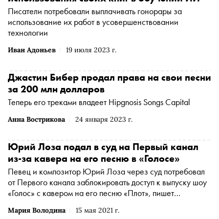
Писатели потребовали выплачивать гонорары за
использование их работ в усовершенствовании
технологии
Иван Адоньев
19 июля 2023 г.
Джастин Бибер продал права на свои песни
за 200 млн долларов
Теперь его треками владеет Hipgnosis Songs Capital
Анна Вострикова
24 января 2023 г.
Юрий Лоза подал в суд на Первый канал
из-за кавера на его песню в «Голосе»
Певец и композитор Юрий Лоза через суд потребовал
от Первого канала заблокировать доступ к выпуску шоу
«Голос» с кавером на его песню «Плот», пишет
«Коммерсантъ» со ссылкой на текст иска и Романа
Мария Володина
15 мая 2021 г.
Лукьянова, гендиректора компании Semenov & Pevzner,