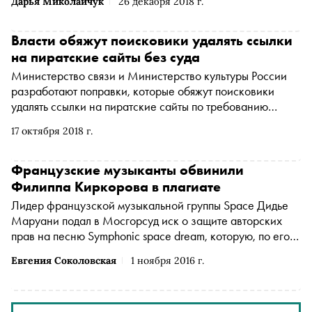
Дарья Миколайчук
26 декабря 2018 г.
внимание газета «Московский комсомолец»
Власти обяжут поисковики удалять ссылки
на пиратские сайты без суда
Министерство связи и Министерство культуры России
разработают поправки, которые обяжут поисковики
удалять ссылки на пиратские сайты по требованию
правообладателей без решения суда
17 октября 2018 г.
Французские музыканты обвинили
Филиппа Киркорова в плагиате
Лидер французской музыкальной группы Space Дидье
Маруани подал в Мосгорсуд иск о защите авторских
прав на песню Symphonic space dream, которую, по его
мнению, незаконно использовал российский певец
Евгения Соколовская
1 ноября 2016 г.
Филипп Киркоров