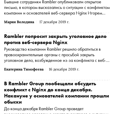
Бывшие сотрудники Rambler опубликовали открытое
письмо, в котором высказались о ситуации с конфликтом
компании и основателей веб-сервера Nginx Игорем
Сысоевым и Максимом Коноваловым. На момент
Мария Володина
17 декабря 2019 г.
публикации новости обращение подписали более 60
разработчиков и менеджеров, «строивших в 2000-х
Рамблер»
Rambler попросит закрыть уголовное дело
против веб-сервера Nginx
Руководство компании Rambler решило обратиться в
правоохранительные органы с просьбой закрыть
уголовное дело, возбужденное из-за конфликта с веб-
сервером Nginx, сообщает ТАСС со ссылкой на пресс-
Екатерина Тимофеева
16 декабря 2019 г.
службу компании
В Rambler Group пообещали обсудить
конфликт с Nginx до конца декабря.
Накануне у основателей компании прошли
обыски
До конца декабря Rambler Group проведет