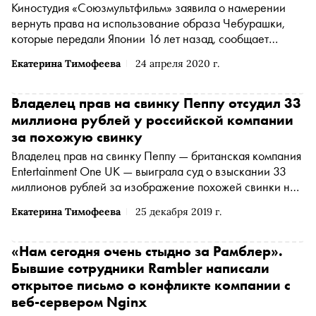
Киностудия «Союзмультфильм» заявила о намерении
вернуть права на использование образа Чебурашки,
которые передали Японии 16 лет назад, сообщает
«Интерфакс» со ссылкой на пресс-службу киностудии
Екатерина Тимофеева
24 апреля 2020 г.
Владелец прав на свинку Пеппу отсудил 33
миллиона рублей у российской компании
за похожую свинку
Владелец прав на свинку Пеппу — британская компания
Entertainment One UK — выиграла суд о взыскании 33
миллионов рублей за изображение похожей свинки на
детских конструкторах одного из крупнейших
Екатерина Тимофеева
25 декабря 2019 г.
российских производителей игрушек, компании
«Симбат», сообщает газета «Коммерсантъ»
«Нам сегодня очень стыдно за Рамблер».
Бывшие сотрудники Rambler написали
открытое письмо о конфликте компании с
веб-сервером Nginx