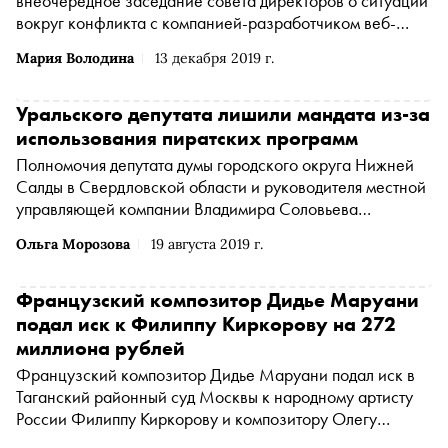
внеочередное заседание совета директоров о ситуации
вокруг конфликта с компанией-разработчиком веб-
сервера Nginx, сообщает ТАСС со ссылкой на пресс-
Мария Володина
13 декабря 2019 г.
службу холдинга
Уральского депутата лишили мандата из-за
использования пиратских программ
Полномочия депутата думы городского округа Нижней
Салды в Свердловской области и руководителя местной
управляющей компании Владимира Соловьева
прекращены из-за того, что он нарушил авторские
Ольга Морозова
19 августа 2019 г.
права разработчиков компьютерных программ
Французский композитор Дидье Маруани
подал иск к Филиппу Киркорову на 272
миллиона рублей
Французский композитор Дидье Маруани подал иск в
Таганский районный суд Москвы к народному артисту
России Филиппу Киркорову и композитору Олегу
Попкову. Он обвинил россиян в нарушении его