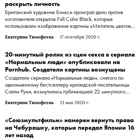
раскрыть личность
Британский художник Бэнкси проиграл дело против
изготовителя открыток Full Color Black, которые
использовали изображение картины «Метатель цветов»
на своей продукции. Художник потерял права на одну из
Екатерина Тимофеева
17 сентября 2020 г.
своих самых известных работ, сообщает The Guardian
20-минутный ролик из сцен секса в сериале
«Нормальные люди» опубликовали на
Pornhub. Создатели картины возмущены
Создатели сериала «Нормальные люди», снятого по
одноименному бестселлеру ирландской писательницы
Салли Руни, возмутились публикацией 22-минутного
ролика из сцен секса в сериале на Pornhub, сообщает
Екатерина Тимофеева
21 мая 2020 г.
Variety
«Союзмультфильм» намерен вернуть права
на Чебурашку, которые передал Японии 16
лет назад