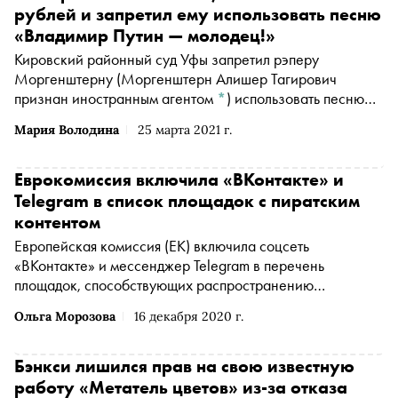
с материалов с гимном России, сообщается на сайте
рублей и запретил ему использовать песню
ведомства
«Владимир Путин — молодец!»
Кировский районный суд Уфы запретил рэперу
Моргенштерну
(Моргенштерн Алишер Тагирович
признан иностранным агентом
*
)
использовать песню
«Владимир Путин — молодец!», сообщается в
Мария Володина
25 марта 2021 г.
инстаграме
(Американская транснациональная
холдинговая компания Meta Platforms Inc. по реализации
продуктов ‒ социальных сетей Facebook и Instagram
Еврокомиссия включила «ВКонтакте» и
запрещена на территории России
*
)
суда. Музыканта
Telegram в список площадок с пиратским
оштрафовали на 300 тысяч рублей за нарушение
контентом
авторских прав и взыскали еще 6,5 тысячи в качестве
Европейская комиссия (ЕК) включила соцсеть
госпошлины
«ВКонтакте» и мессенджер Telegram в перечень
площадок, способствующих распространению
пиратского контента. Об этом говорится в «Списке
Ольга Морозова
16 декабря 2020 г.
наблюдения за контрафактом и пиратством»,
опубликованном на сайте ЕК
Бэнкси лишился прав на свою известную
работу «Метатель цветов» из-за отказа