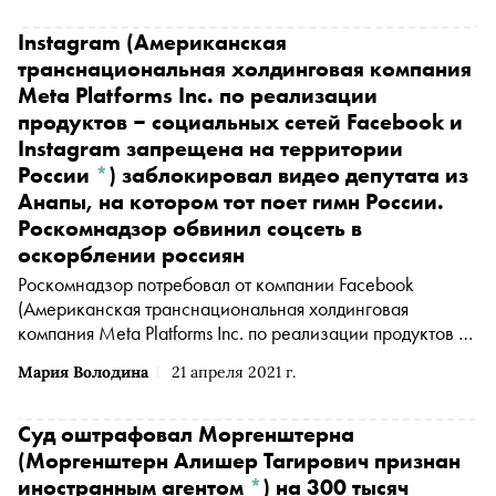
представляющей интересы музыканта. Карточка дела
опубликована на сайте Мосгорсуда
Instagram
(Американская
транснациональная холдинговая компания
Meta Platforms Inc. по реализации
продуктов ‒ социальных сетей Facebook и
Instagram запрещена на территории
России
*
)
заблокировал видео депутата из
Анапы, на котором тот поет гимн России.
Роскомнадзор обвинил соцсеть в
оскорблении россиян
Роскомнадзор потребовал от компании
Facebook
(Американская транснациональная холдинговая
компания Meta Platforms Inc. по реализации продуктов ‒
социальных сетей Facebook и Instagram запрещена на
Мария Володина
21 апреля 2021 г.
территории России
*
)
, владеющей социальной сетью
Instagram
(Американская транснациональная
холдинговая компания Meta Platforms Inc. по реализации
Суд оштрафовал
Моргенштерна
продуктов ‒ социальных сетей Facebook и Instagram
(Моргенштерн Алишер Тагирович признан
запрещена на территории России
*
)
, снять ограничения
иностранным агентом
*
)
на 300 тысяч