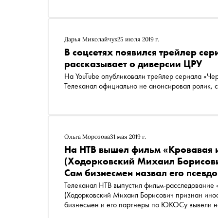
Дарья Миколайчук
25 июля 2019 г.
В соцсетях появился трейлер се
рассказывает о диверсии ЦРУ
На YouTube опубликовали трейлер сериала «Чер
Телеканал официально не анонсировал ролик, с
Ольга Морозова
31 мая 2019 г.
На НТВ вышел фильм «Кровавая
(Ходорковский Михаил Борисови
Сам бизнесмен назвал его псевд
Телеканал НТВ выпустил фильм-рас
(Ходорковский Михаил Борисович признан ино
бизнесмен и его партнеры по ЮКОСу вывели н
долларов