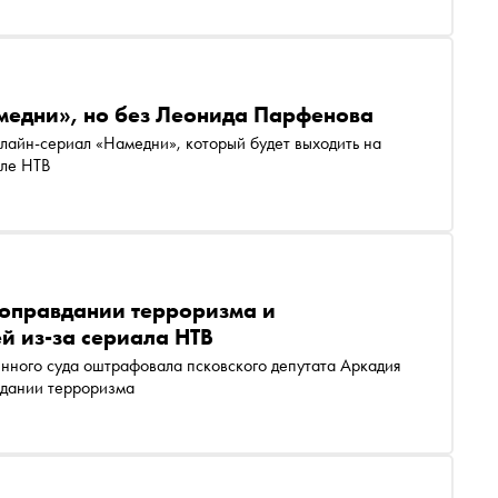
медни», но без Леонида Парфенова
але НТВ
 оправдании терроризма и
й из-за сериала НТВ
нного суда оштрафовала псковского депутата Аркадия
вдании терроризма