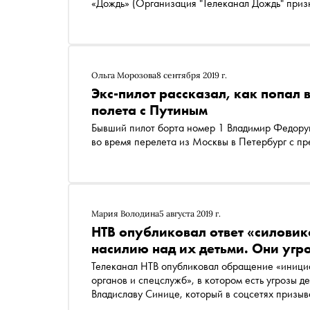
«Дождь»
(Организация "Телеканал Дождь" при
Ольга Морозова
8 сентября 2019 г.
Экс-пилот рассказал, как попал
полета с Путиным
Бывший пилот борта номер 1 Владимир Федорушкин рассказал те
во время перелета из Москвы в Петербург с п
Мария Володина
5 августа 2019 г.
НТВ опубликовал ответ «силовик
насилию над их детьми. Они угр
Телеканал НТВ опубликовал обращение «иници
органов и спецслужб», в котором есть угрозы д
Владиславу Синице, который в соцсетях призы
документа выложили в твиттере телеканала