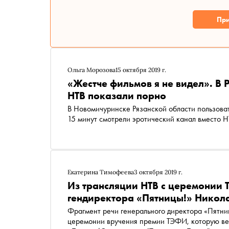
При
Ольга Морозова
15 октября 2019 г.
«Жестче фильмов я не видел». В 
НТВ показали порно
В Новомичуринске Рязанской области пользователи провайдера кабельного телевидения « Теле-Маг »
15 минут смотрели эротический канал вместо Н
Екатерина Тимофеева
3 октября 2019 г.
Из трансляции НТВ с церемонии 
гендиректора «Пятницы!» Никол
Фрагмент речи генерального директора «Пятни
церемонии вручения премии ТЭФИ, которую вел