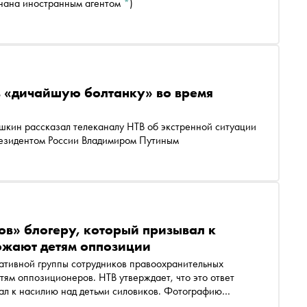
знана иностранным агентом
*
)
 в «дичайшую болтанку» во время
леканалу НТВ об экстренной ситуации
резидентом России Владимиром Путиным
ов» блогеру, который призывал к
ожают детям оппозиции
ативной группы сотрудников правоохранительных
етям оппозиционеров. НТВ утверждает, что это ответ
вал к насилию над детьми силовиков. Фотографию