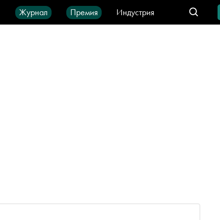
ы
Журнал
Премия
Индустрия
део
Город
IT-продукты