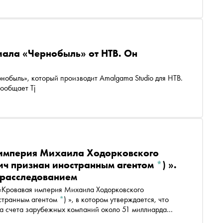
риала «Чернобыль» от НТВ. Он
нобыль», который производит Amalgama Studio для НТВ.
ообщает Tj
 империя
Михаила Ходорковского
ч признан иностранным агентом
*
)
».
орасследованием
следование «Кровавая империя
Михаила Ходорковского
странным агентом
*
)
», в котором утверждается, что
а счета зарубежных компаний около 51 миллиарда