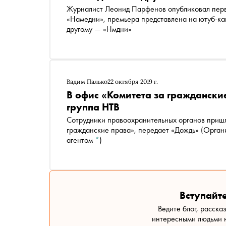
Журналист Леонид Парфенов опубликовал перв
«Намедни», премьера представлена на ютуб-канале Parfenon. Онлайн-сериал теперь называется по-
другому — «Нмдни»
Вадим Палько
22 октября 2019 г.
В офис «Комитета за граждански
группа НТВ
Сотрудники правоохранительных органов пришл
гражданские права», передает
«Дождь»
(Органи
агентом
*
)
Вступайте
Ведите блог, расска
интересными людьми н