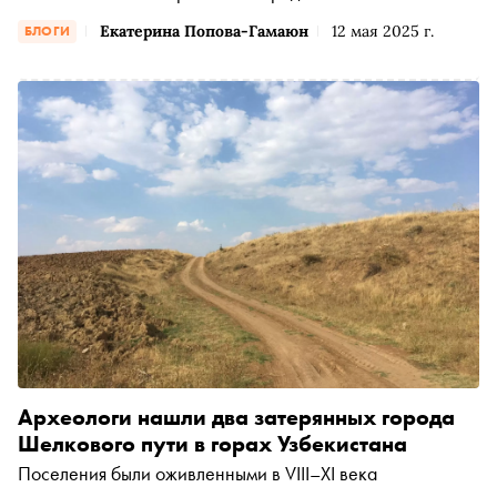
Третьяковской галерее открылся проект, который
Екатерина Попова-Гамаюн
12 мая 2025 г.
БЛОГИ
посвящен феномену русской культуры XX века —
движению художников в Туркестан и Среднюю Азию
Археологи нашли два затерянных города
Шелкового пути в горах Узбекистана
Поселения были оживленными в VIII–XI века