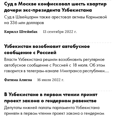
Суд в Москве конфисковал шесть квартир
дочери экс-президента Узбекистана
Суд в Швейцарии также арестовал активы Каримовой
на 336 млн долларов
Кирилл Штейнбах
13 сентября 2022 г.
Узбекистан возобновит автобусное
сообщение с Россией
Власти Узбекистана решили возобновить регулярное
автобусное сообщение с Россией с 18 июля. Об этом
говорится в телеграм-канале Минтранса республики.
Ведомство уточнило, что разрешение касается Москвы,
Фатима Алиева
16 июля 2022 г.
Казани и Санкт-Петербурга
В Узбекистане в первом чтении принят
проект закона о гендерном равенстве
Депутаты нижней палаты парламента Узбекистана
приняли в первом чтении проект закона о гендерном