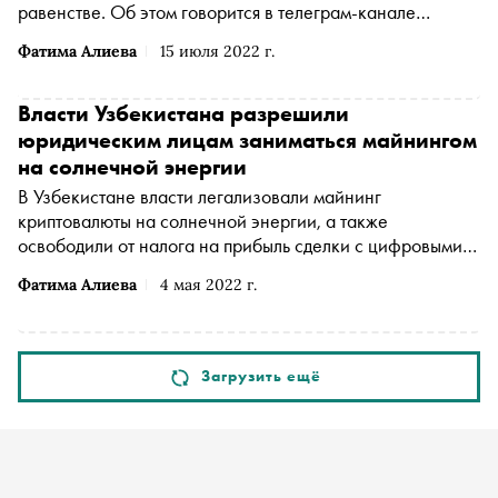
равенстве. Об этом говорится в телеграм-канале
законодательной палаты
Фатима Алиева
15 июля 2022 г.
Власти Узбекистана разрешили
юридическим лицам заниматься майнингом
на солнечной энергии
В Узбекистане власти легализовали майнинг
криптовалюты на солнечной энергии, а также
освободили от налога на прибыль сделки с цифровыми
активами отечественных и иностранных компаний.
Фатима Алиева
4 мая 2022 г.
Соответствующий указ подписал президент страны
Шавкат Мирзиёев, передает «Коммерсантъ»
Загрузить ещё