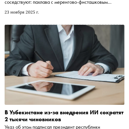
соседствуют: пахлава с меренгово-фисташковым
рулетом, ягнёнок со страчателлой, а тандыр — с
23 ноября 2025 г.
японским грилем-робата
В Узбекистане из-за внедрения ИИ сократят
2 тысячи чиновников
Указ об этом подписал президент республики