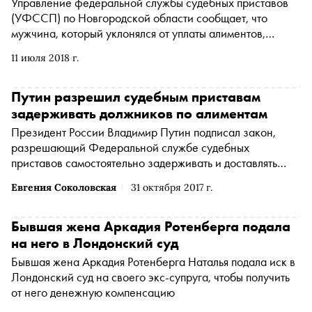
Управление федеральной службы судебных приставов
(УФССП) по Новгородской области сообщает, что
мужчина, который уклонялся от уплаты алиментов,
оставил личный транспорт во дворе отделения службы,
11 июля 2018 г.
пытаясь спрятать его от приставов
Путин разрешил судебным приставам
задерживать должников по алиментам
Президент России Владимир Путин подписал закон,
разрешающий Федеральной службе судебных
приставов самостоятельно задерживать и доставлять
для составления протокола должников по алиментам
Евгения Соколовская
31 октября 2017 г.
Бывшая жена Аркадия Ротенберга подала
на него в Лондонский суд
Бывшая жена Аркадия Ротенберга Наталья подала иск в
Лондонский суд на своего экс-супруга, чтобы получить
от него денежную компенсацию