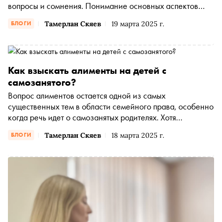
вопросы и сомнения. Понимание основных аспектов
алиментных обязательств может облегчить жизнь
Тамерлан Скяев
19 марта 2025 г.
БЛОГИ
родителям и детям. В данной статье рассмотрим 10
самых распространённых вопросов об алиментах, чтобы
развеять мифы и прояснить права и обязанности. Нам
поможет разобраться с этими вопросами гостья моего
Как взыскать алименты на детей с
блога — адвокат Екатерина Демченко, которая
самозанятого?
предоставит рекомендации, позволяющие уверенно
ориентироваться в теме
Вопрос алиментов остается одной из самых
существенных тем в области семейного права, особенно
когда речь идет о самозанятых родителях. Хотя
самозанятость обладает такими достоинствами, как
Тамерлан Скяев
18 марта 2025 г.
БЛОГИ
гибкость и независимость, она также вызывает
определенные юридические сложности. О том, как
разобраться с этими нюансами, расскажет гостья моего
блога адвокат Марьяна Хаджиева