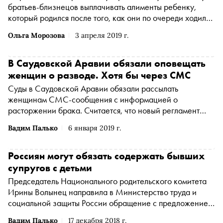
братьев-близнецов выплачивать алименты ребенку,
который родился после того, как они по очереди ходили
на свидания с женщиной, выдавая себя друг за друга
Ольга Морозова
3 апреля 2019 г.
В Саудовской Аравии обязали оповещать
женщин о разводе. Хотя бы через СМС
Суды в Саудовской Аравии обязали рассылать
женщинам СМС-сообщения с информацией о
расторжении брака. Считается, что новый регламент
поможет избежать случаев, когда мужчины разводились
Вадим Палько
6 января 2019 г.
со своими женами без их ведома, сообщает BBC
Россиян могут обязать содержать бывших
супругов с детьми
Председатель Национального родительского комитета
Ирины Волынец направила в Министерство труда и
социальной защиты России обращение с предложением
выплачивать алименты на содержание безработного
Вадим Палько
17 декабря 2018 г.