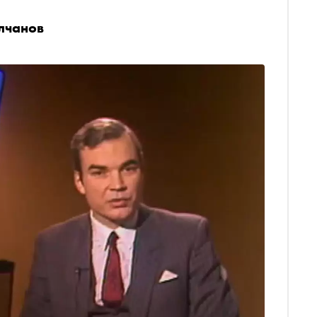
лчанов