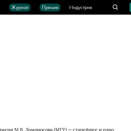
ы
Журнал
Премия
Индустрия
део
Город
IT-продукты
мени М.В. Ломоносова (МГУ) — старейшее и одно