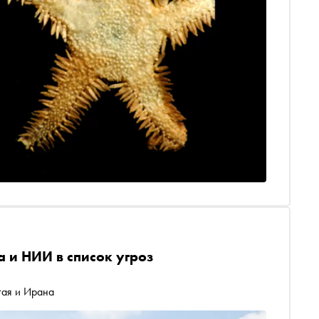
а и НИИ в список угроз
тая и Ирана