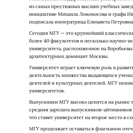
из самых престижных высших учебных заведе
инициативе Михаила Ломоносова и графа Ив
подписала императрица Елизавета Петровна
Сегодня МГУ — это крупнейший классический
более 40 факультетов и несколько научно-и
университета, расположенное на Воробьевых
архитектурных доминант Москвы.
Университет играет ключевую роль в развит
деятельность множества выдающихся ученых
деятелей и культурных деятелей. МГУ неизм
университетов.
Выпускники МГУ высоко ценятся на рынке т
средняя зарплата выпускников-айтишников М
что ставит университет на второе место в 
МГУ продолжает оставаться флагманом отеч