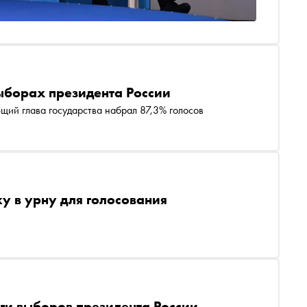
ыборах президента России
щий глава государства набрал 87,3% голосов
у в урну для голосования
ги выборов президента России