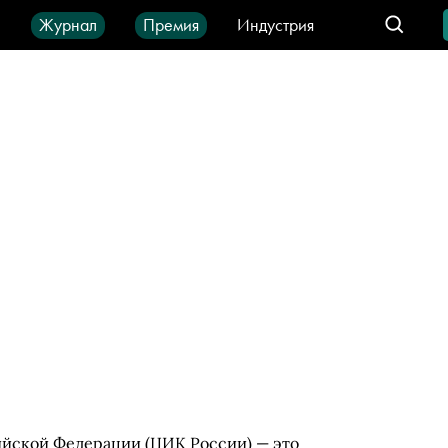
ы
Журнал
Премия
Индустрия
део
Город
IT-продукты
ийской Федерации (ЦИК России) — это