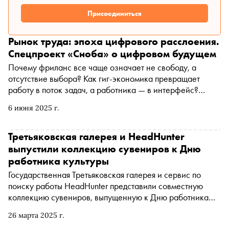
Присоединиться
Рынок труда: эпоха цифрового расслоения.
Спецпроект «Сноба» о цифровом будущем
Почему фриланс все чаще означает не свободу, а
отсутствие выбора? Как гиг-экономика превращает
работу в поток задач, а работника — в интерфейс?
Может ли удаленка быть опорой, а не ловушкой
6 июня 2025 г.
одиночества? И правда ли, что труд теперь — не
профессия, а роль на час? Это второй материал
спецпроекта «Сноба» о цифровом будущем. Мы
Третьяковская галерея и HeadHunter
говорим о главном ресурсе современности — работе, и
выпустили коллекцию сувениров к Дню
о том, как цифровизация переписывает ее заново: без
работника культуры
офисов, пробок и понедельников — но и без гарантий
Государственная Третьяковская галерея и сервис по
поиску работы HeadHunter представили совместную
коллекцию сувениров, выпущенную к Дню работника
культуры. Праздник отмечается 25 марта
26 марта 2025 г.