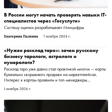
В России могут начать проверять навыки IT-
специалистов через «Госуслуги»
Систему оценки разрабатывает Минцифры
Екатерина Палкина
7 ноября 2024 г.
«Нужен расклад таро»: зачем русскому
бизнесу тарологи, астрологи и
нумерологи?
Расклад таро уже давно стал практикой многих — карты
буквально «взрывают» продажи на маркетплейсах.
Интерес к картам проявили и топ-менеджеры
российских компаний. На ресурсах по поиску работы
1 ноября 2024 г.
появились вакансии: кадровик-таролог, аналитик-
таролог, HR-таролог. Корреспондент «Сноба» Александр
Юдин разобрался, зачем бизнес прибегает к
эзотерическим методам