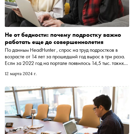
Не от бедности: почему подростку важно
работать еще до совершеннолетия
По данным HeadHunter , спрос на труд подростков в
возрасте от 14 лет за прошедший год вырос в три раза.
Если за 2022 год на портале появилось 14,5 тыс. таких
вакансий, то за 2023 год — свыше 42 тыс. Подростки
12 марта 2024 г.
отвечают рекрутерам взаимностью и сами ищут способ
заработать , особенно летом. Отчеты ФНС показывают,
что в июле 2022 года в стране насчитывалось около
80 тыс. несовершеннолетних самозанятых, годом позже
их число почти достигло 100 тыс. О том, в каких областях
юный работник наиболее эффективен,
рассказала продюсер платформы по профориентации
подростков в креативных индустриях Uteens Наталья
Рогаль