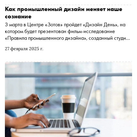
Как промышленный дизайн меняет наше
сознание
3 марта в Центре «Зотов» пройдет «Дизайн День», на
котором будет презентован фильм-исследование
«Правила промышленного дизайна», созданный студией
2050.ЛАБ вместе с 12 авторитетными российскими
27 февраля 2025 г.
экспертами. Этот сектор становится важнейшим
инструментом конкурентной борьбы, определяющим
успех компаний через инновационный подход к
пользовательскому опыту и эмоциям. «Сноб»
разбирается, как промышленный дизайн помогает
органично вписывать в окружающую среду предметы,
адаптировать их под запросы общества и формировать
отношение к компании