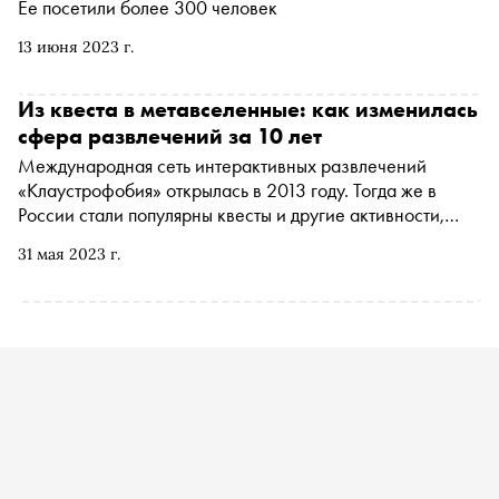
Ее посетили более 300 человек
13 июня 2023 г.
Из квеста в метавселенные: как изменилась
сфера развлечений за 10 лет
Международная сеть интерактивных развлечений
«Клаустрофобия» открылась в 2013 году. Тогда же в
России стали популярны квесты и другие активности,
которые способны перенести человека из реальности в
31 мая 2023 г.
мир загадок и параллельных вселенных. Представитель
компании Владимир Жиганов рассказал, как
изменилась сфера за последние десять лет