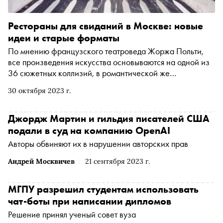
Рестораны для свиданий в Москве: новые
идеи и старые форматы
По мнению французского театроведа Жоржа Польти,
все произведения искусства основываются на одной из
36 сюжетных коллизий, в романтической же
драматургии важнее не сценарий, а действующие лица
30 октября 2023 г.
и интерпретации. Рассказываем о самых интересных
местах и идеях для рандеву
Джордж Мартин и гильдия писателей США
подали в суд на компанию OpenAI
Авторы обвиняют их в нарушении авторских прав
Андрей Москвичев
21 сентября 2023 г.
МГПУ разрешил студентам использовать
чат-боты при написании дипломов
Решение принял ученый совет вуза