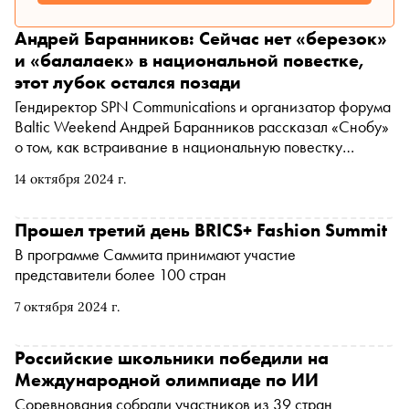
Андрей Баранников: Сейчас нет «березок»
и «балалаек» в национальной повестке,
этот лубок остался позади
Гендиректор SPN Communications и организатор форума
Baltic Weekend Андрей Баранников рассказал «Снобу»
о том, как встраивание в национальную повестку
помогает бизнесу налаживать коммуникацию со своей
14 октября 2024 г.
аудиторией, что нельзя и что нужно доверять ИИ в
сфере коммуникации, почему выбор верного языка для
общения с зумерами — одна из приоритетных задач для
Прошел третий день BRICS+ Fashion Summit
бизнеса и где для бизнесмена заканчиваются границы
В программе Саммита принимают участие
искренности со своей аудиторией
представители более 100 стран
7 октября 2024 г.
Российские школьники победили на
Международной олимпиаде по ИИ
Соревнования собрали участников из 39 стран