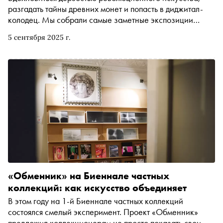
разгадать тайны древних монет и попасть в диджитал-
колодец. Мы собрали самые заметные экспозиции
начала осени — от ретроспективы Машкова и
5 сентября 2025 г.
исследования северного мифа в Пушкинском музее до
редких журналов 1920-х и цифровой вселенной в
Суздале
«Обменник» на Биеннале частных
коллекций: как искусство объединяет
В этом году на 1-й Биеннале частных коллекций
состоялся смелый эксперимент. Проект «Обменник»
предложил коллекционерам не просто показать свои