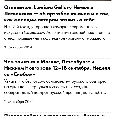
Основатель Lumiere Gallery Наталья
Литвинская — об арт-образовании и о том,
как молодым авторам заявить о себе
На 12-й Международной ярмарке современного
искусства Cosmoscow Ассоциация галерей представила
стенд, посвященный коллекционированию тиражного
искусства, где размещалась печатная графика от
31 октября 2024 г.
ПиранезиLAB, фотографические работы от галереи
PENNLAB и Lumiere Gallery. Продолжая начатый на
ярмарке разговор о рынке печатного искусства и
Чем заняться в Москве, Петербурге и
фотографии в России, «Сноб» поговорил с Натальей
Нижнем Новгороде 12–18 сентября. Неделя
Литвинской — основателем и куратором Lumiere Gallery
со «Снобом»
— о том, как портфолио помогает фотографам заявить о
Узнать, кто был отцом-основателем русского соц-арта,
себе в арт-среде, какие элементы биографии влияют на
на один день вернуться в «поле» или создать
интерес коллекционеров и почему молодым авторам так
собирательный портрет русской провинции. «Сноб»
важно сохранять свою аутентичность в условиях
рассказывает, чем заняться и куда сходить на
глобальной конкуренции
11 сентября 2024 г.
ближайшей неделе