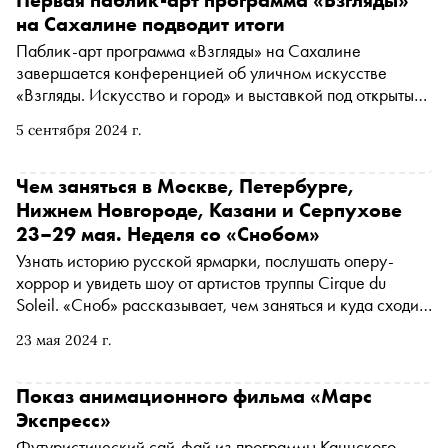
Первая паблик-арт программа «Взгляды»
на Сахалине подводит итоги
Паблик-арт программа «Взгляды» на Сахалине
завершается конференцией об уличном искусстве
«Взгляды. Искусство и город» и выставкой под открытым
небом, куда вошло более 40 муралов от известных и
5 сентября 2024 г.
начинающих художников
Чем заняться в Москве, Петербурге,
Нижнем Новгороде, Казани и Серпухове
23–29 мая. Неделя со «Снобом»
Узнать историю русской ярмарки, послушать оперу-
хоррор и увидеть шоу от артистов труппы Cirque du
Soleil. «Сноб» рассказывает, чем заняться и куда сходить
на ближайшей неделе
23 мая 2024 г.
Показ анимационного фильма «Марс
Экспресс»
Футуристический сай-фай из программы Каннского