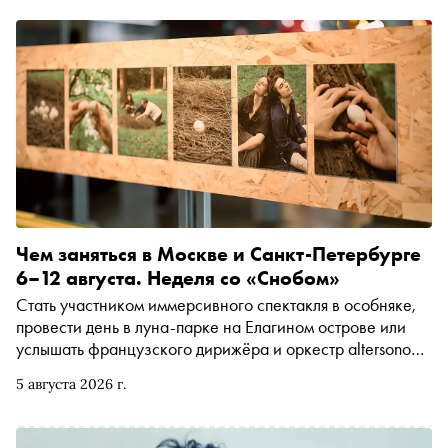
Чем заняться в Москве и Санкт-Петербурге
6–12 августа. Неделя со «Снобом»
Стать участником иммерсивного спектакля в особняке,
провести день в луна-парке на Елагином острове или
услышать французского дирижёра и оркестр altersono
на открытии фестиваля в Черкесске. Рассказываем, чем
5 августа 2026 г.
заняться и куда сходить на ближайшей неделе