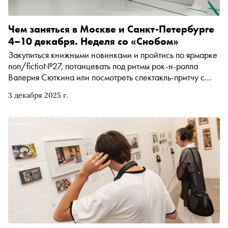
Чем заняться в Москве и Санкт-Петербурге
4–10 декабря. Неделя со «Снобом»
Закупиться книжными новинками и пройтись по ярмарке
non/fictio№27, потанцевать под ритмы рок-н-ролла
Валерия Сюткина или посмотреть спектакль-притчу с
Викторией Толстогановой и Светланой Ивановой.
3 декабря 2025 г.
Рассказываем, чем заняться и куда сходить на
ближайшей неделе