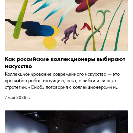
разбирается, как Сергей Курёхин превратил саундтрек
фильма в голос тревоги и страха — и почему
своеобразным противоядием этой музыке стала песня
мексикано-американской певицы Лидии Мендозы
Как российские коллекционеры выбирают
искусство
Коллекционирование современного искусства — это
про выбор работ, интуицию, опыт, ошибки и личные
стратегии. «Сноб» поговорил с коллекционерами и
галеристами о том, как формируется взгляд, где искать
7 мая 2026 г.
новых авторов и о чём важно помнить в начале пути