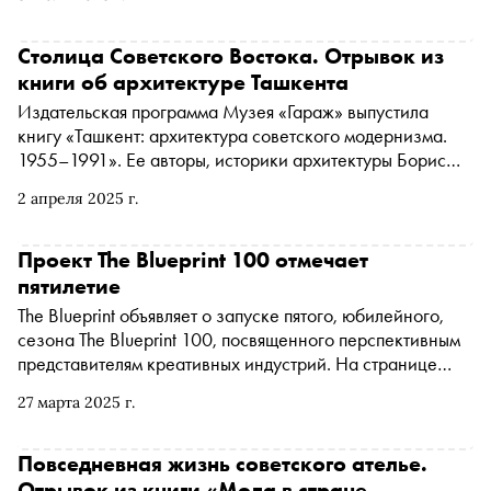
ближайшей неделе
Столица Советского Востока. Отрывок из
книги об архитектуре Ташкента
Издательская программа Музея «Гараж» выпустила
книгу «Ташкент: архитектура советского модернизма.
1955–1991». Ее авторы, историки архитектуры Борис
Чухович и Ольга Казакова, рассказывают о том, как в
2 апреля 2025 г.
мегаполисе СССР строились масштабные
модернистские комплексы. Книга исследует эволюцию
городской архитектуры Ташкента, который власти
Проект The Blueprint 100 отмечает
мыслили «столицей Советского Востока». «Сноб»
пятилетие
публикует отрывок
The Blueprint объявляет о запуске пятого, юбилейного,
сезона The Blueprint 100, посвященного перспективным
представителям креативных индустрий. На странице
проекта уже публикуются имена талантливых
27 марта 2025 г.
профессионалов в 13 номинациях: «Модная индустрия»,
«Современная музыка», «Академическая музыка»,
«Кино», «Танец», «Литература», «Современное
Повседневная жизнь советского ателье.
искусство», «На подиуме», «Фотография», «Индустрия
Отрывок из книги «Мода в стране