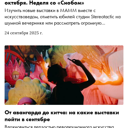
октября. Неделя со «Снобом»
Изучить новые выставки в МАММ вместе с
искусствоведом, отметить юбилей студии Stereotactic на
шумной вечеринке или рассмотреть огромную
коллекцию арт-игрушек на заводе ДК «Кристалл».
24 сентября 2025 г.
Рассказываем, чем заняться и куда сходить на
ближайшей неделе
От авангарда до китча: на какие выставки
пойти в сентябре
Вдохновиться дерзостью революционного искусства,