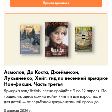
Присоединиться
Асмолов, Да Коста, Джеймисон,
Лукьяненко, Хейг: гид по весенней ярмарке
Нон-фикшн. Часть третья
Ярмарка non/fictioN весна пройдёт с 9 по 12 апреля. По
традиции, здесь можно найти книги и для взрослых, и
для детей — от серьёзной документальной прозы до
детских историй. Завершающая часть подборки, в
8 апреля 2026 г.