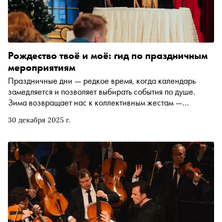
Рождество твоë и моë: гид по праздничным
мероприятиям
Праздничные дни — редкое время, когда календарь
замедляется и позволяет выбирать события по душе.
Зима возвращает нас к коллективным жестам —
совместному просмотру, дороге, ритуалу, тихому
30 декабря 2025 г.
присутствию рядом. Собрали подборку мероприятий,
которые будут проводиться в новогодние праздники