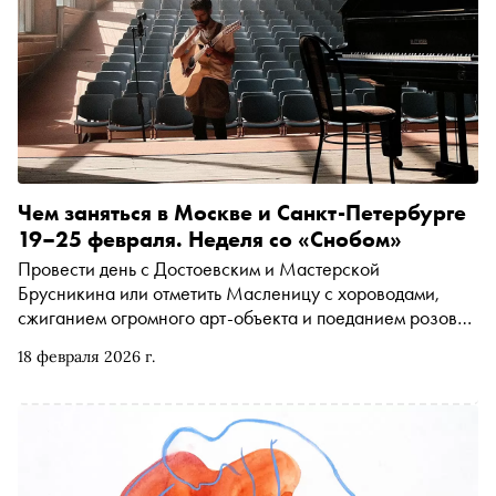
Чем заняться в Москве и Санкт-Петербурге
19–25 февраля. Неделя со «Снобом»
Провести день с Достоевским и Мастерской
Брусникина или отметить Масленицу с хороводами,
сжиганием огромного арт-объекта и поеданием розовых
блинов. Рассказываем, чем заняться и куда сходить на
18 февраля 2026 г.
ближайшей неделе