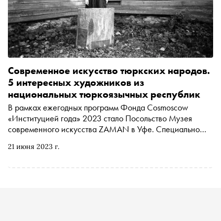
Современное искусство тюркских народов.
5 интересных художников из
национальных тюркоязычных республик
В рамках ежегодных программ Фонда Cosmoscow
«Институцией года» 2023 стало Посольство Музея
современного искусства ZAMAN в Уфе. Специально
для «Сноба» команда музея рассказала о современных
21 июня 2023 г.
художниках из национальных тюркоязычных республик,
за которыми стоит следить