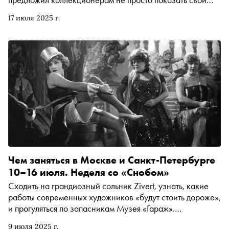
работы, но и на время обменяться ими. Зачем такой опыт
17 июля 2025 г.
нужен искусству и тем, кто его собирает, — в материале
«Сноба»
Чем заняться в Москве и Санкт-Петербурге
10–16 июля. Неделя со «Снобом»
Сходить на грандиозный сольник Zivert, узнать, какие
работы современных художников «будут стоить дороже»,
и прогуляться по запасникам Музея «Гараж».
Рассказываем, чем заняться и куда сходить на
9 июля 2025 г.