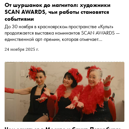
От шуршанок до магнитол: художники
SCAN AWARDS, чьи работы становятся
событиями
До 30 ноября в красноярском пространстве «Культ»
продолжается выставка номинантов SCAN AWARDS —
единственной арт-премии, которая отмечает
художников и проекты из регионов Урала, Сибири и
24 ноября 2025 г.
Дальнего Востока. Совсем скоро персональные
выставки победителей премии можно будет увидеть в
галереях a—s—t—r—a, 9б, PENNLAB и Marina Gisich
Projects. «Сноб» выбрал несколько авторов, за которыми
точно стоит следить