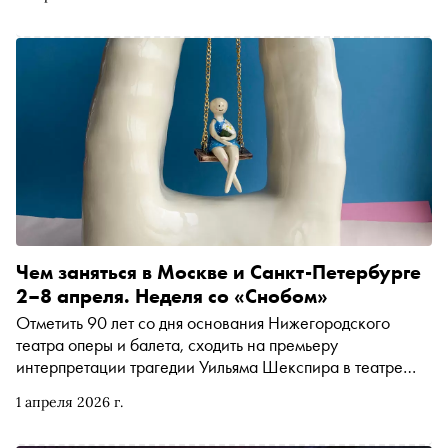
которой о главных книгах ярмарки рассказывают
представители ведущих издательств страны
Чем заняться в Москве и Санкт-Петербурге
2–8 апреля. Неделя со «Снобом»
Отметить 90 лет со дня основания Нижегородского
театра оперы и балета, сходить на премьеру
интерпретации трагедии Уильяма Шекспира в театре
«Шалом» или послушать новую версию оперы Рихарда
1 апреля 2026 г.
Вагнера. Рассказываем, чем заняться и куда сходить на
ближайшей неделе