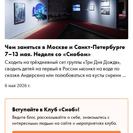
Чем заняться в Москве и Санкт-Петербурге
7–13 мая. Неделя со «Снобом»
Сходить на трёхдневный сет группы «Три Дня Дождя»,
сводить детей на первый в России мюзикл на воде по
сказке Андерсена или полюбоваться на кусты сирени на
полотнах Петра Кончаловского. Рассказываем, чем
6 мая 2026 г.
заняться и куда сходить на ближайшей неделе
Вступайте в Клуб «Сноб»!
Ведите блог, рассказывайте о себе, знакомьтесь с
интересными людьми на сайте и мероприятиях клуба.