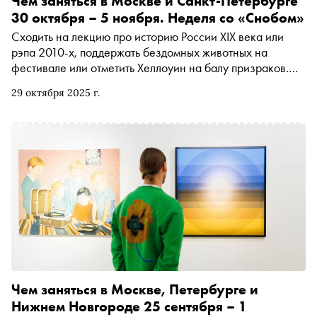
Чем заняться в Москве и Санкт-Петербурге
30 октября – 5 ноября. Неделя со «Снобом»
Сходить на лекцию про историю России XIX века или
рэпа 2010-х, поддержать бездомных животных на
фестивале или отметить Хеллоуин на балу призраков.
Рассказываем, чем заняться и куда сходить на
29 октября 2025 г.
ближайшей неделе
Чем заняться в Москве, Петербурге и
Нижнем Новгороде 25 сентября – 1