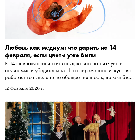
Любовь как медиум: что дарить на 14
февраля, если цветы уже были
К 14 февраля принято искать доказательства чувств —
осязаемые и убедительные. Но современное искусство
работает тоньше: оно не обещает вечность, не клянётся
в верности и не помещается в формулу «мне + тебе».
12 февраля 2026 г.
Оно фиксирует то, что возникает между — тревогу,
нежность, абсурд, свободу и ту самую сердечную
галлюцинацию, когда знаки любви начинают
мерещиться повсюду. В подборке «Сноба» —
произведения искусства, которые говорят о чувствах
сложнее, чем открытка с признанием, и честнее, чем
любое «навсегда»