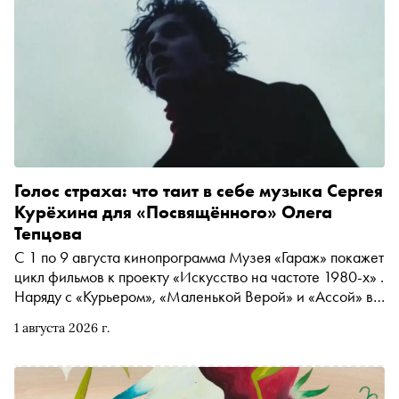
Голос страха: что таит в себе музыка Сергея
Курёхина для «Посвящённого» Олега
Тепцова
С 1 по 9 августа кинопрограмма Музея «Гараж» покажет
цикл фильмов к проекту «Искусство на частоте 1980-х» .
Наряду с «Курьером», «Маленькой Верой» и «Ассой» в
него вошёл «Посвящённый» Олега Тепцова —
1 августа 2026 г.
мистическая картина, которую принято
противопоставлять более известному «Господину
оформителю». Специально для «Сноба» ведущий
телеграм-канала Sobolev//Music Олег Соболев