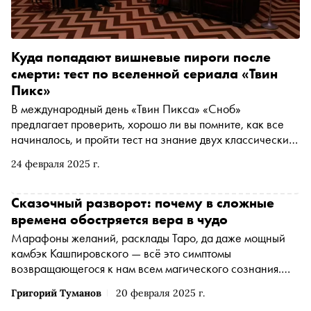
Куда попадают вишневые пироги после
смерти: тест по вселенной сериала «Твин
Пикс»
В международный день «Твин Пикса» «Сноб»
предлагает проверить, хорошо ли вы помните, как все
начиналось, и пройти тест на знание двух классических
сезонов сериала. В этом году день «Твин Пикса»
24 февраля 2025 г.
омрачен горестным для всех поклонников сериала
событием — 15 января, накануне своего 79-летия, умер
Дэвид Линч , великий мастер и создатель самых
Сказочный разворот: почему в сложные
причудливых вселенных, какие только знал
времена обостряется вера в чудо
кинематограф. «Твин Пикс» — безусловно, самое
Марафоны желаний, расклады Таро, да даже мощный
известный проект режиссера: именно в нем большому
камбэк Кашпировского — всё это симптомы
эксцентрику Линчу удалось в гармоничных пропорциях
возвращающегося к нам всем магического сознания.
смешать ужасное и смешное, уютное и вызывающее
Так оно и работает: чем тяжелее времена, тем чаще
дискомфорт. Именно за эту неповторимую атмосферу
Григорий Туманов
20 февраля 2025 г.
люди предпочитают обращаться к неведомому. Как мы
«Твин Пикс» до сих пор горячо любим зрителями по