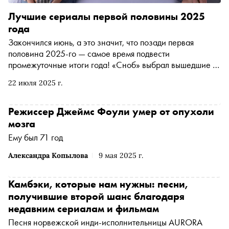
Лучшие сериалы первой половины 2025
года
Закончился июнь, а это значит, что позади первая
половина 2025-го — самое время подвести
промежуточные итоги года! «Сноб» выбрал вышедшие в
этом году сериалы, на которые стоит обратить внимание,
22 июля 2025 г.
если вы этого еще не сделали
Режиссер Джеймс Фоули умер от опухоли
мозга
Ему был 71 год
Александра Копылова
9 мая 2025 г.
Камбэки, которые нам нужны: песни,
получившие второй шанс благодаря
недавним сериалам и фильмам
Песня норвежской инди-исполнительницы AURORA