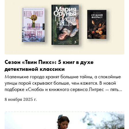
Сезон «Твин Пикс»: 5 книг в духе
детективной классики
Маленькие города хранят большие тайны, а спокойные
улицы порой скрывают больше, чем кажется. В новой
подборке «Сноба» и книжного сервиса Литрес — пять
книг, в которых классический детектив переплетается с
8 ноября 2025 г.
особенной атмосферой в стиле знаменитого «Твин
Пикс»