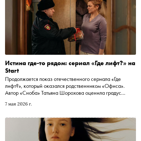
Истина где-то рядом: сериал «Где лифт?» на
Start
Продолжается показ отечественного сериала «Где
лифт?», который оказался родственником «Офиса».
Автор «Сноба» Татьяна Шорохова оценила градус
абсурда в жизни обычных жителей высотного дома, но
7 мая 2026 г.
пока так и не узнала, кто же украл злосчастный лифт