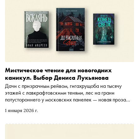
видели, — и чего от них ждать
Мистическое чтение для новогодних
каникул. Выбор Дениса Лукьянова
Дачи с призрачным рейвом, гигахрущоба на тысячу
этажей с лавкрафтовскими тенями, лес на грани
потустороннего у московских панелек — новая проза
превращает Россию в лабиринт страхов и абсурда.
1 января 2026 г.
Идеальное чтение для тех, кому в новогодние каникулы
хочется страшной литературы