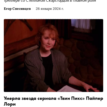
триллере со Стелланом Скарсгардом в главной роли
Егор Спесивцев
26 января 2024 г.
Умерла звезда сериала «Твин Пикс» Пайпер
Лори