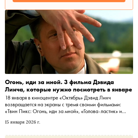
Огонь, иди за мной. 3 фильма Дэвида
Линча, которые нужно посмотреть в январе
18 января в киноцентре «Октябрь» Дэвид Линч
возвращается на экраны с тремя своими фильмами:
«Твин Пикс: Огонь, иди за мной», «Голова-ластик» и
«Шоссе в никуда». Каждый из них представят известные
15 января 2026 г.
кинокритики. Автор «Сноба» Егор Спесивцев объясняет,
зачем смотреть эти фильмы, если никогда прежде их не