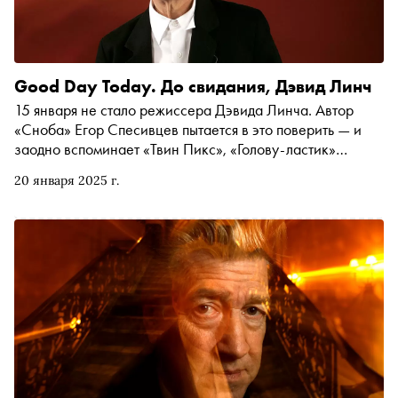
Good Day Today. До свидания, Дэвид Линч
15 января не стало режиссера Дэвида Линча. Автор
«Сноба» Егор Спесивцев пытается в это поверить — и
заодно вспоминает «Твин Пикс», «Голову-ластик»
стихотворения режиссера и его особое чувство юмора,
20 января 2025 г.
оттеняющее жуть