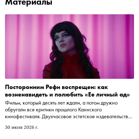
Материалы
Посторонним Рефн воспрещен: как
возненавидеть и полюбить «Ее личный ад»
Фильм, который десять лет ждали, а потом дружно
обругали все критики прошлого Каннского
кинофестиваля. Двухчасовое эстетское издевательство
над зрителем, которое даже на титре с названием
30 июля 2026 г.
глумливо помечено как «by NWR», то есть «сделано
лично Николасом Виндингом Рефном». Проверка на