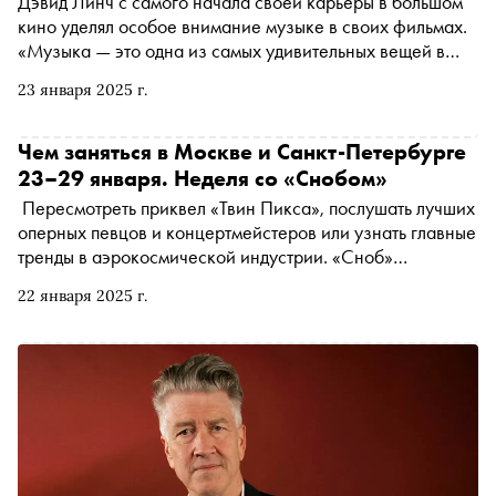
Дэвид Линч с самого начала своей карьеры в большом
кино уделял особое внимание музыке в своих фильмах.
«Музыка — это одна из самых удивительных вещей в
мире. Почти как огонь, вода и воздух, — говорит
23 января 2025 г.
режиссер в недавнем документальном фильме “Beatles
'64”, спродюсированном Мартином Скорсезе. — Она
делает так много и для разума, и для эмоций. Она может
Чем заняться в Москве и Санкт-Петербурге
заставить сердце разрываться на части. Заставить слезы
23–29 января. Неделя со «Снобом»
счастья потоками литься из глаз. Порой невозможно
Пересмотреть приквел «Твин Пикса», послушать лучших
поверить, что такая красота получается из простого
оперных певцов и концертмейстеров или узнать главные
набора нот». «Сноб» продолжает вспоминать великого
тренды в аэрокосмической индустрии. «Сноб»
режиссера, скончавшегося 15 января накануне своего
рассказывает, чем заняться и куда сходить на
79-летия, и делится самыми яркими музыкальными
22 января 2025 г.
ближайшей неделе
моментами из его картин