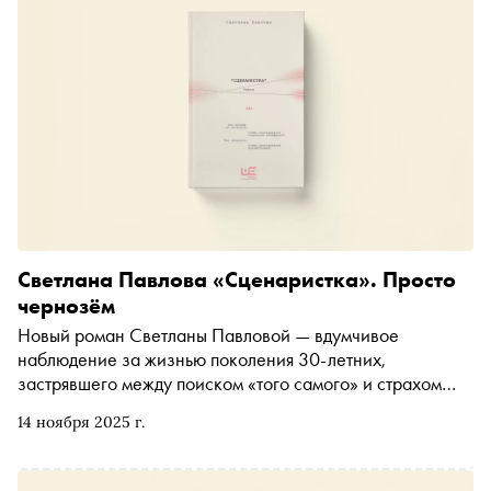
Светлана Павлова «Сценаристка». Просто
чернозём
Новый роман Светланы Павловой — вдумчивое
наблюдение за жизнью поколения 30-летних,
застрявшего между поиском «того самого» и страхом
перед стигмой. «Сноб» публикует главу из книги,
14 ноября 2025 г.
которая выйдет 27 ноября в «Яндекс Книгах» и
«Редакции Елены Шубиной»