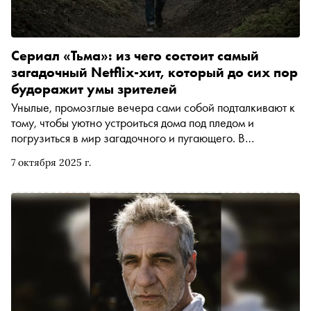
Сериал «Тьма»: из чего состоит самый
загадочный Netflix-хит, который до сих пор
будоражит умы зрителей
Унылые, промозглые вечера сами собой подталкивают к
тому, чтобы уютно устроиться дома под пледом и
погрузиться в мир загадочного и пугающего. В
английском языке для этого даже есть особое название
7 октября 2025 г.
— spooky season, сезон для пуганий. Идеальный способ
открыть его для себя — главный Netflix-хит всех времён,
сериал «Тьма». В нём есть все необходимые
ингредиенты для настоящего погружения в тревожную
атмосферу, а к тому же его можно растянуть на весь
октябрь. Согласно недавним опросам, пользователи
Netflix до сих пор считают этот загадочный немецкий
проект, показ которого завершился на стриминг-
платформе 5 лет назад, лучшим сериалом, созданным
силами стримингового гиганта. Почему «Тьма» так