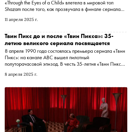
«Through the Eyes of a Child» влетела в мировой топ
Shazam после того, как прозвучала в финале сериала
«Переходный возраст». По этому поводу «Сноб» решил
11 апреля 2025 г.
вспомнить другие недавние примеры того, как песня из
прошлого — далекого или не очень — снова стала
популярной благодаря попаданию в саундтрек к сериалу
Твин Пикс до и после «Твин Пикса»: 35-
или фильму
летию великого сериала посвящается
8 апреля 1990 года состоялась премьера сериала «Твин
Пикс»: на канале ABC вышел пилотный
полуторачасовой эпизод. В честь 35-летия «Твин Пикса»
«Сноб» попытался разобраться в тайной истории этого
8 апреля 2025 г.
городка — что происходило в нём до убийства Лоры
Палмер, между двумя классическими сезонами и
«Возвращением», а также после него