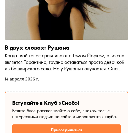
В двух словах: Рушана
Когда твой голос сравнивают с Томом Йорком, а во сне
является Тарантино, трудно оставаться просто девочкой
из башкирского села. Но у Рушаны получается. Она
одинаково органично смотрится и в неоновом свете
14 апреля 2026 г.
больших концертных залов, и в трамвае № 6, идущем по
Васильевскому острову. В весеннем номер е «Сноба»
расспросили Рушану про режиссерские амбиции, про
студию посреди густого леса и про конину — точнее, про
Вступайте в Клуб «Сноб»!
конину она заговорила сама…
Ведите блог, рассказывайте о себе, знакомьтесь с
интересными людьми на сайте и мероприятиях клуба.
Присоединиться