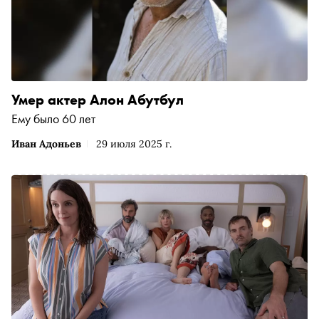
привлекает современных зрителей? Чем вдохновлялись
его создатели? Что делает его идеальным зрелищем для
spooky season? Без лишних спойлеров «Сноб»
рассказывает об основных ингредиентах успеха самого
загадочного проекта Netflix
Умер актер Алон Абутбул
Ему было 60 лет
Иван Адоньев
29 июля 2025 г.