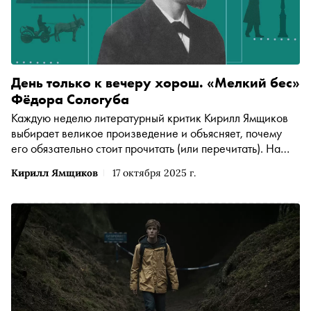
День только к вечеру хорош. «Мелкий бес»
Фёдора Сологуба
Каждую неделю литературный критик Кирилл Ямщиков
выбирает великое произведение и объясняет, почему
его обязательно стоит прочитать (или перечитать). На
этот раз — «Мелкий бес» Федора Сологуба, роман-
Кирилл Ямщиков
17 октября 2025 г.
энциклопедия русской тоски. Липкий, беспощадный и на
удивление смешной