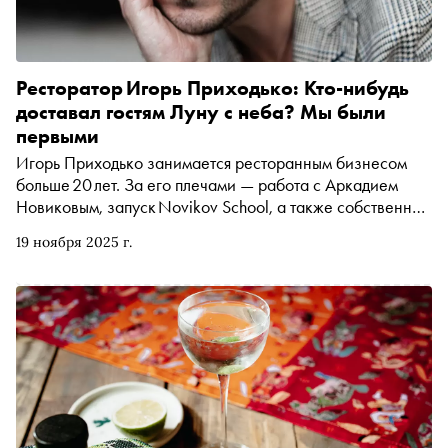
Ресторатор Игорь Приходько: Кто‑нибудь
доставал гостям Луну с неба? Мы были
первыми
Игорь Приходько занимается ресторанным бизнесом
больше 20 лет. За его плечами — работа с Аркадием
Новиковым, запуск Novikov School, а также собственных
проектов, из последних — Share bistro и совсем свежий
19 ноября 2025 г.
«Дебют». Сейчас Игорь вместе со скульптором Даши
Намдаковым и шеф‑поваром Андреем Шмаковым
готовит к открытию масштабный русско‑бурятский
ресторан «Даши». И это повод встретиться и поговорить
о том, как создавать самобытные проекты, мыслить
выходя за рамки предложенного и формировать среду