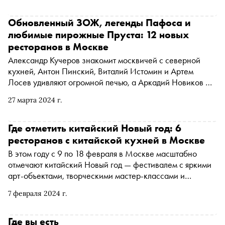
Обновленный ЗОЖ, легенды Пафоса и
любимые пирожные Пруста: 12 новых
ресторанов в Москве
Александр Кучеров знакомит москвичей с северной
кухней, Антон Пинский, Виталий Истомин и Артем
Лосев удивляют огромной печью, а Аркадий Новиков —
новым проектом недалеко от легендарного Vogue Cafe.
27 марта 2024 г.
Что изменилось на гастрономической карте Москвы за
последние полгода — в материале «Сноба»
Где отметить китайский Новый год: 6
ресторанов с китайской кухней в Москве
В этом году с 9 по 18 февраля в Москве масштабно
отмечают китайский Новый год — фестивалем с яркими
арт-объектами, творческими мастер-классами и
ярмаркой. Встретить новый, 2024 год по лунному
7 февраля 2024 г.
календарю можно и в ресторанах столицы. «Сноб»
рассказывает, куда отправиться за супом из акульих
плавников, маринованным бамбуком, порцией паровых
Где вы есть