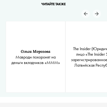
ЧИТАЙТЕ ТАКЖЕ
The Insider
(Юридич
Ольга Морозова
лицо «The Insider 
Мавроди похоронят на
зарегистрированное 
деньги вкладчиков «МММ»
Латвийская Респуб
являющееся
администратором до
имени интернет-и
«The Insider SIA
https://theins.ru п
иностранным аген
подозреваемый в от