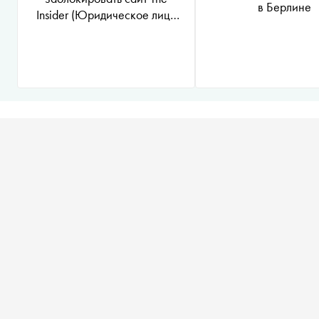
в Берлине
Insider
(Юридическое лицо
«The Insider SIA»,
зарегистрированное в Риге,
Латвийская Республика,
являющееся
администратором доменного
имени интернет-издания
«The Insider SIA»,
https://theins.ru признано
иностранным агентом
*
)
из-
за отсутствия маркировки
иноагента — а затем
написал, что речь идет о
штрафе