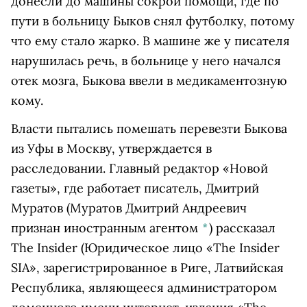
донесли до машины сокрой помощи, где по
пути в больницу Быков снял футболку, потому
что ему стало жарко. В машине же у писателя
нарушилась речь, в больнице у него начался
отек мозга, Быкова ввели в медикаментозную
кому.
Власти пытались помешать перевезти Быкова
из Уфы в Москву, утверждается в
расследовании. Главный редактор «Новой
газеты», где работает писатель,
Дмитрий
Муратов
(Муратов Дмитрий Андреевич
признан иностранным агентом
*
)
рассказал
The Insider
(Юридическое лицо «The Insider
SIA», зарегистрированное в Риге, Латвийская
Республика, являющееся администратором