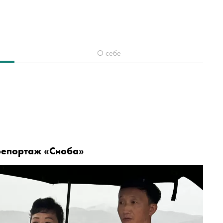
О себе
репортаж «Сноба»