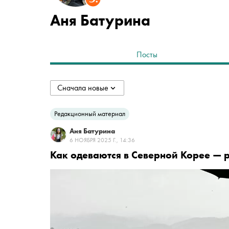
Аня Батурина
Посты
Сначала новые
collapsed
Сначала новые
Редакционный материал
Аня Батурина
Сначала старые
6 НОЯБРЯ 2025 Г., 14:36
Как одеваются в Северной Корее — 
По популярности