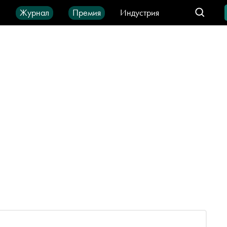
ы
Журнал
Премия
Индустрия
део
Город
IT-продукты