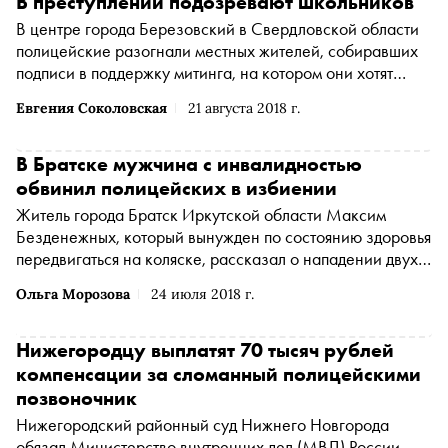
В преступлении подозревают школьников
В центре города Березовский в Свердловской области
полицейские разогнали местных жителей, собиравших
подписи в поддержку митинга, на котором они хотят
потребовать привлечь к ответственности подростков,
Евгения Соколовская
21 августа 2018 г.
подозреваемых в убийстве Дмитрия Рудакова, молодого
человека с инвалидностью
В Братске мужчина с инвалидностью
обвинил полицейских в избиении
Житель города Братск Иркутской области Максим
Безденежных, который вынужден по состоянию здоровья
передвигаться на коляске, рассказал о нападении двух
полицейских на крыльце его дома
Ольга Морозова
24 июля 2018 г.
Нижегородцу выплатят 70 тысяч рублей
компенсации за сломанный полицейскими
позвоночник
Нижегородский районный суд Нижнего Новгорода
обязал Министерство внутренних дел (МВД) России