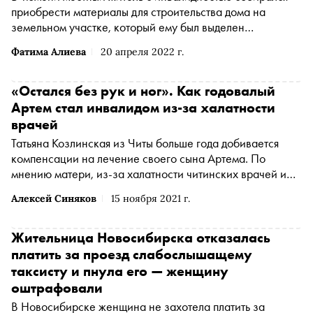
приобрести материалы для строительства дома на
земельном участке, который ему был выделен
государством. Мужчине сказали, что материалы
Фатима Алиева
20 апреля 2022 г.
придется ждать 36 лет, пишет «Коммерсантъ»
«Остался без рук и ног». Как годовалый
Артем стал инвалидом из-за халатности
врачей
Татьяна Козлинская из Читы больше года добивается
компенсации на лечение своего сына Артема. По
мнению матери, из-за халатности читинских врачей и
подделанных документов ему ампутировали части рук и
Алексей Синяков
15 ноября 2021 г.
ног. «Сноб» выяснил, как медики сделали Артема
инвалидом и почему в отношении медиков не завели
уголовное дело
Жительница Новосибирска отказалась
платить за проезд слабослышащему
таксисту и пнула его — женщину
оштрафовали
В Новосибирске женщина не захотела платить за