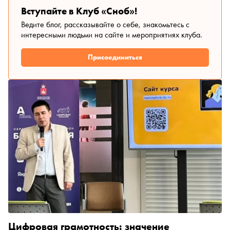
нового пластического фильма. А еще объяснили, почему
Вступайте в Клуб «Сноб»!
честное присутствие таких актеров в кадре делает кино
Ведите блог, рассказывайте о себе, знакомьтесь с
сильнее — и для зрителя, и для индустрии
интересными людьми на сайте и мероприятиях клуба.
Присоединиться
Цифровая грамотность: значение