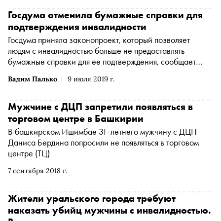
Шенгелию, заместителя генерального директора
Политехнического музея, а в прошлом — журналиста,
Госдума отменила бумажные справки для
спросить Алёну Лёвину, сокураторку выставки
подтверждения инвалидности
«Истории, которых не было», об инклюзии, феминизме и
Госдума приняла законопроект, который позволяет
жизни с инвалидностью
людям с инвалидностью больше не предоставлять
бумажные справки для ее подтверждения, сообщает
РИА Новости
Вадим Палько
9 июля 2019 г.
Мужчине с ДЦП запретили появляться в
торговом центре в Башкирии
В башкирском Ишимбае 31-летнего мужчину с ДЦП
Даниса Бердина попросили не появляться в торговом
центре (ТЦ)
7 сентября 2018 г.
Жители уральского города требуют
наказать убийц мужчины с инвалидностью.