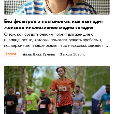
Без фильтров и постановки: как выглядит
женское инклюзивное медиа сегодня
О том, как создать онлайн-проект для женщин с
инвалидностью, который помогает решать проблемы,
поддерживает и вдохновляет, и за несколько месяцев из
закрытого чата в мессенджере вырастить сообщество со
Анна Ника Гулева
3 июля 2025 г.
БЛОГИ
своими традициями, встречами и собственным журналом
поговорила с главным редактором издания «Я – сама!»,
социальным журналистом Анной Спасской