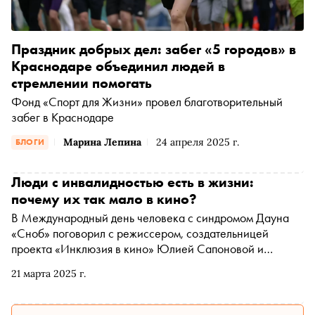
Праздник добрых дел: забег «5 городов» в
Краснодаре объединил людей в
стремлении помогать
Фонд «Спорт для Жизни» провел благотворительный
забег в Краснодаре
Марина Лепина
24 апреля 2025 г.
БЛОГИ
Люди с инвалидностью есть в жизни:
почему их так мало в кино?
В Международный день человека с синдромом Дауна
«Сноб» поговорил с режиссером, создательницей
проекта «Инклюзия в кино» Юлией Сапоновой и
продюсером Ксенией Кабишевой. Они рассказали, как
21 марта 2025 г.
актеры с синдромом Дауна дублировали французский
фильм, снимались в рекламе «Сбербанка» и «Яндекса»,
играли на сцене «Современника» и стали героями