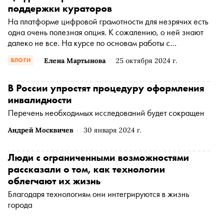
поддержки кураторов
На платформе цифровой грамотности для незрячих есть
одна очень полезная опция. К сожалению, о ней знают
далеко не все. На курсе по основам работы с
операционными системами Windows, iOS или Android
Елена Мартынова
25 октября 2024 г.
БЛОГИ
можно получить поддержку кураторов. Они ответят на
любые вопросы, если вы не до конца разобрались в теме
видеоурока или не смогли выполнить задание на
В России упростят процедуру оформления
практике. Сегодня обсудим, почему эта поддержка так
инвалидности
важна для слушателей курса
Перечень необходимых исследований будет сокращен
Андрей Москвичев
30 января 2024 г.
Люди с ограниченными возможностями
рассказали о том, как технологии
облегчают их жизнь
Благодаря технологиям они интегрируются в жизнь
города