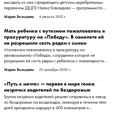
высадить из нее страдающего детским церебральным
параличом (ДЦП) Ивана Бакаидова — программиста-
самоучку, ставшего участником рейтинга журнала
Мария Володина
4 августа 2021 г.
Forbes 30 самых перспективных россиян до 30 лет и
номинантом премии «Сноба» «Сделано в России» в
2020 году. Об инциденте Бакаидов рассказал в своем
Мать ребенка с аутизмом пожаловалась в
инстаграме
(Американская транснациональная
прокуратуру на «Победу». В самолете ей
холдинговая компания Meta Platforms Inc. по реализации
не разрешили сесть рядом с сыном
продуктов ‒ социальных сетей Facebook и Instagram
Москвичка пожаловалась в прокуратуру на
запрещена на территории России
*
)
авиакомпанию «Победа», сотрудники которой не
разрешили ей сесть рядом с ребенком с инвалидностью
в самолете, пишет «Коммерсантъ»
Мария Володина
23 декабря 2020 г.
«Путь к мечте» — первая в мире гонка
незрячих водителей по бездорожью
Группа незрячих водителей решает отправиться в заезд
по бездорожью на вездеходах, планируя в течение пяти
дней преодолеть маршрут в 400 километров и