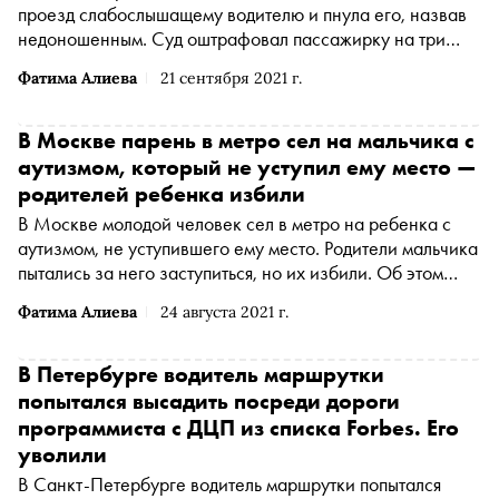
проезд слабослышащему водителю и пнула его, назвав
недоношенным. Суд оштрафовал пассажирку на три
тысячи рублей, передает РИА Новости со ссылкой на
Фатима Алиева
21 сентября 2021 г.
пресс-службу прокуратуры региона
В Москве парень в метро сел на мальчика с
аутизмом, который не уступил ему место —
родителей ребенка избили
В Москве молодой человек сел в метро на ребенка с
аутизмом, не уступившего ему место. Родители мальчика
пытались за него заступиться, но их избили. Об этом
пишет издание «Такие дела» со ссылкой на маму 12-
Фатима Алиева
24 августа 2021 г.
летнего Вани Анну С.
В Петербурге водитель маршрутки
попытался высадить посреди дороги
программиста с ДЦП из списка Forbes. Его
уволили
В Санкт-Петербурге водитель маршрутки попытался