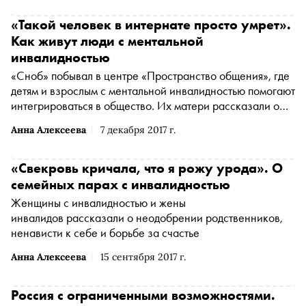
«Такой человек в интернате просто умрет».
Как живут люди с ментальной
инвалидностью
«Сноб» побывал в центре «Пространство общения», где
детям и взрослым с ментальной инвалидностью помогают
интегрироваться в общество. Их матери рассказали о
преодолении страхов, бытовых трудностях и о том,
Анна Алексеева
7 декабря 2017 г.
почему такие дети должны чаще появляться на улице
«Свекровь кричала, что я рожу урода». О
семейных парах с инвалидностью
Женщины с инвалидностью и жены
инвалидов рассказали о неодобрении родственников,
ненависти к себе и борьбе за счастье
Анна Алексеева
15 сентября 2017 г.
Россия с ограниченными возможностями.