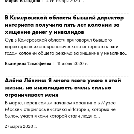
Мария Володина
4 сентября 2020 г.
ведомства
В Кемеровской области бывший директор
интерната получила пять лет колонии за
хищение денег у инвалидов
Суд в Кемеровской области приговорил бывшего
директора психоневрологического интерната к пяти
годам колонии общего режима за хищение у инвалидов
более 10 миллионов рублей. Об этом сообщается на
Екатерина Тимофеева
11 июля 2020 г.
сайте ГУ МВД России
Алёна Лёвина: Я много всего умею в этой
жизни, но инвалидность очень сильно
ограничивает меня
В марте, перед самым началом карантина в Музее
Москвы открылась выставка «Истории, которых не
было», участниками которой стали люди с
инвалидностью, рассказывающие свои истории о
27 марта 2020 г.
взаимоотношениях с городом. «Сноб» попросил Веру