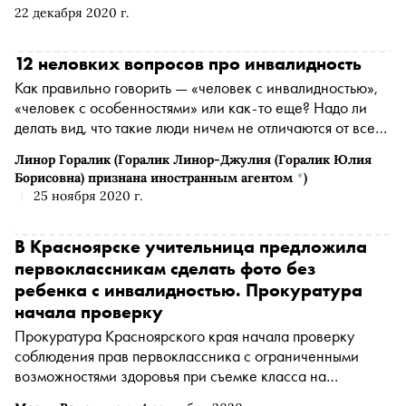
установить мировой рекорд по вождению вслепую.
22 декабря 2020 г.
Звучит как сюжет безумного роуд-муви — но это правда
12 неловких вопросов про инвалидность
Как правильно говорить — «человек с инвалидностью»,
«человек с особенностями» или как-то еще? Надо ли
делать вид, что такие люди ничем не отличаются от всех
остальных? И зачем слепым людям ходить в музей?
Линор Горалик
(Горалик Линор-Джулия (Горалик Юлия
Линор Горалик
(Горалик Линор-Джулия (Горалик Юлия
Борисовна) признана иностранным агентом
*
)
Борисовна) признана иностранным агентом
*
)
задала
25 ноября 2020 г.
12 неловких вопросов психологам, педагогам и другим
экспертам — и получила важные, а порой и
В Красноярске учительница предложила
неожиданные ответы
первоклассникам сделать фото без
ребенка с инвалидностью. Прокуратура
начала проверку
Прокуратура Красноярского края начала проверку
соблюдения прав первоклассника с ограниченными
возможностями здоровья при съемке класса на
торжественной линейке в школе, сообщается на сайте