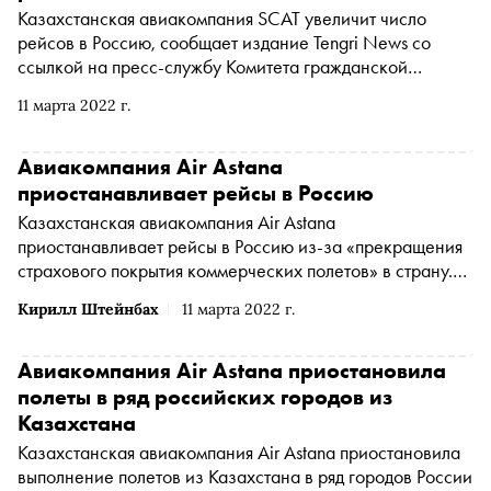
Казахстанская авиакомпания SCAT увеличит число
рейсов в Россию, сообщает издание Tengri News со
ссылкой на пресс-службу Комитета гражданской
авиации
11 марта 2022 г.
Авиакомпания Air Astana
приостанавливает рейсы в Россию
Казахстанская авиакомпания Air Astana
приостанавливает рейсы в Россию из-за «прекращения
страхового покрытия коммерческих полетов» в страну.
Об этом сообщает РИА Новости со ссылкой на пресс-
Кирилл Штейнбах
11 марта 2022 г.
службу авиаперевозчика
Авиакомпания Air Astana приостановила
полеты в ряд российских городов из
Казахстана
Казахстанская авиакомпания Air Astana приостановила
выполнение полетов из Казахстана в ряд городов России