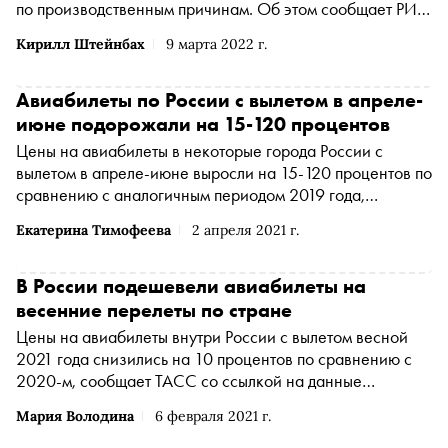
по производственным причинам. Об этом сообщает РИА
Новости со ссылкой на пресс-службу авиаперевозчика
Кирилл Штейнбах
9 марта 2022 г.
Авиабилеты по России с вылетом в апреле-
июне подорожали на 15-120 процентов
Цены на авиабилеты в некоторые города России с
вылетом в апреле-июне выросли на 15-120 процентов по
сравнению с аналогичным периодом 2019 года,
сообщает газета «Известия» со ссылкой на данные
Екатерина Тимофеева
2 апреля 2021 г.
агрегаторов Aviasales, «Туту.ру», Кupibilet и OneTwoTrip
В России подешевели авиабилеты на
весенние перелеты по стране
Цены на авиабилеты внутри России с вылетом весной
2021 года снизились на 10 процентов по сравнению с
2020-м, сообщает ТАСС со ссылкой на данные
аналитического центра сервиса «Туту.ру». В среднем
Мария Володина
6 февраля 2021 г.
перелет в одну сторону сейчас стоит 6 733 рубля, год
назад — 7 472 рубля