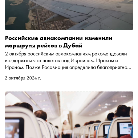
Российские авиакомпании изменили
маршруты рейсов в Дубай
2 октября российским авиакомпаниям рекомендовали
воздержаться от полетов над Израилем, Ираком и
Ираном. Позже Росавиация определила благоприятное
время для рейсов через эти страны на ближайшие дни —
2 октября 2024 г.
с 9 до 19 по мск. «Сноб» разобрался, как на фоне
обострившегося конфликта на Ближнем Востоке будут
выполняться полеты из России в ОАЭ и обратно