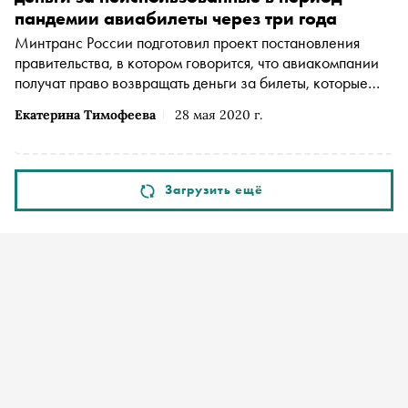
пандемии авиабилеты через три года
Минтранс России подготовил проект постановления
правительства, в котором говорится, что авиакомпании
получат право возвращать деньги за билеты, которые
оказались не использованы из-за пандемии
Екатерина Тимофеева
28 мая 2020 г.
коронавируса, спустя три года. Проект опубликован на
портале regulation.gov.ru для публичного обсуждения
Загрузить ещё