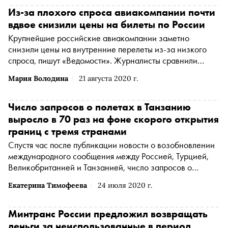
Из-за плохого спроса авиакомпании почти
вдвое снизили цены на билеты по России
Крупнейшие российские авиакомпании заметно
снизили цены на внутренние перелеты из-за низкого
спроса, пишут «Ведомости». Журналисты сравнили
стоимость самых доступных билетов из Москвы в 15
Мария Володина
21 августа 2020 г.
городов с самым большим трафиком и заметили, что
билеты с вылетом в сентябре и октябре стоят на десятки
процентов дешевле, чем стоили в начале лета. Это
Число запросов о полетах в Танзанию
ненормальная ситуация: обычно билеты стоят тем
выросло в 70 раз на фоне скорого открытия
дороже, чем ближе рейс
границ с тремя странами
Спустя час после публикации новости о возобновлении
международного сообщения между Россией, Турцией,
Великобританией и Танзанией, число запросов о
полетах в последнюю страну выросло в 70 раз. Об это
Екатерина Тимофеева
24 июля 2020 г.
сообщает поисковик авиабилетов Aviasales
Минтранс России предложил возвращать
деньги за неиспользованные в период