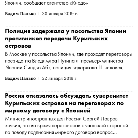
Японии, сообщает агентство «Киодо»
Вадим Палько
30 января 2019 г.
Полиция задержала у посольства Японии
противников передачи Курильских
островов
В Москве у посольства Японии, где проходят переговоры
президента Владимира Путина и премьер-министра
Японии Синдзо Абэ, полиция задержала 11 человек,
выступающих против передачи Курильских островов,
Вадим Палько
22 января 2019 г.
сообщает «
ОВД-Инфо
(Медиапроект «ОВД-Инфо»
признан иностранным агентом
*
)
» со ссылкой на
координатора «Левого фронта» Сергея Удальцова
Россия отказалась обсуждать суверенитет
Курильских островов на переговорах по
мирному договору с Японией
Министр иностранных дел России Сергей Лавров
заявил, что во время переговоров с японской стороной
по поводу подписания мирного договора вопрос