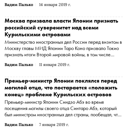
суверенитета Курильских островов обсуждаться не
Вадим Палько
14 января 2019 г.
будет, сообщает ТАСС
Москва призвала власти Японии признать
российский суверенитет над всеми
Курильскими островами
Министерство иностранных дел России перед визитом в
Москву главы МИД Японии Таро Коно призвало Токио
признать итоги Второй мировой войны, в том числе
российский суверенитет над южными Курильскими
Вадим Палько
11 января 2019 г.
островами, сообщается на сайте ведомства
Премьер-министр Японии поклялся перед
могилой отца, что постарается «положить
конец» проблеме Курильских островов
Премьер-министр Японии Синдзо Абэ во время
посещения могилы своего отца Синтаро Абэ, который
был министром иностранных дел страны, пообещал, что
приложит все силы для решения вопросов спорных
Вадим Палько
7 января 2019 г.
остовов Курильской гряды, сообщается на сайте