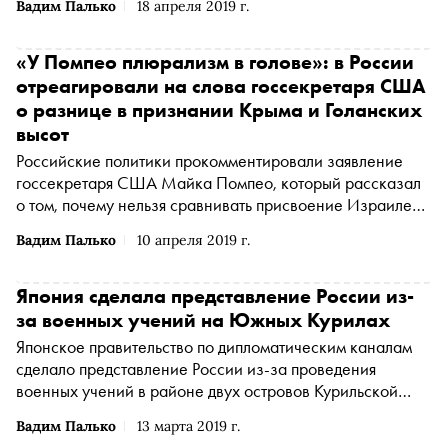
Вадим Палько
18 апреля 2019 г.
японские СМИ
«У Помпео плюрализм в голове»: в России
отреагировали на слова госсекретаря США
о разнице в признании Крыма и Голанских
высот
Российские политики прокомментировали заявление
госсекретаря США Майка Помпео, который рассказал
о том, почему нельзя сравнивать присвоение Израилем
Голанских высот с обстоятельствами присоединения
Вадим Палько
10 апреля 2019 г.
Крыма
Япония сделала представление России из-
за военных учений на Южных Курилах
Японское правительство по дипломатическим каналам
сделало представление России из-за проведения
военных учений в районе двух островов Курильской
гряды — Кунашира и Итурупа, сообщает The Mainichi
Вадим Палько
13 марта 2019 г.