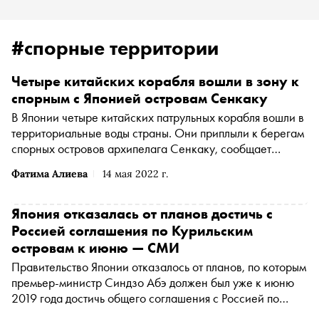
#спорные территории
Четыре китайских корабля вошли в зону к
спорным с Японией островам Сенкаку
В Японии четыре китайских патрульных корабля вошли в
территориальные воды страны. Они приплыли к берегам
спорных островов архипелага Сенкаку, сообщает
японский телеканал NHK
Фатима Алиева
14 мая 2022 г.
Япония отказалась от планов достичь с
Россией соглашения по Курильским
островам к июню — СМИ
Правительство Японии отказалось от планов, по которым
премьер-министр Синдзо Абэ должен был уже к июню
2019 года достичь общего соглашения с Россией по
мирному договору, сообщает ТАСС со ссылкой на