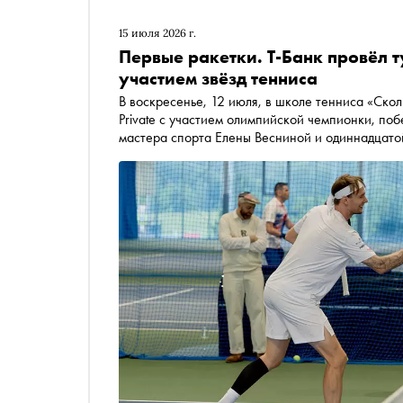
15 июля 2026 г.
Первые ракетки. Т-Банк провёл т
участием звёзд тенниса
В воскресенье, 12 июля, в школе тенниса «Ско
Private с участием олимпийской чемпионки, по
мастера спорта Елены Весниной и одиннадцатой
Александра Бублика. «Сноб» побывал на меропр