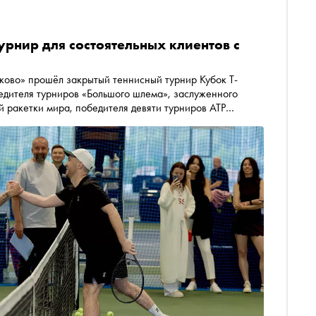
урнир для состоятельных клиентов с
лково» прошёл закрытый теннисный турнир Кубок T-
бедителя турниров «Большого шлема», заслуженного
 ракетки мира, победителя девяти турниров ATP
иятии и рассказывает, как это было