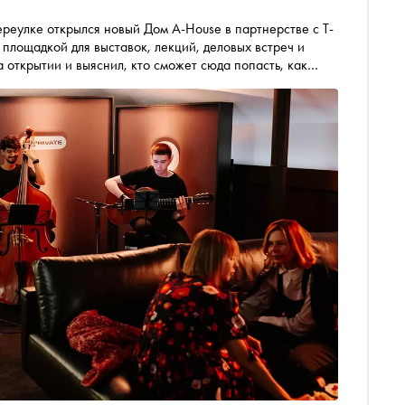
реулке открылся новый Дом A-House в партнерстве с Т-
площадкой для выставок, лекций, деловых встреч и
 открытии и выяснил, кто сможет сюда попасть, как
ни дома будут играть его резиденты