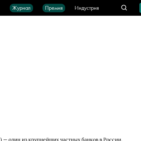
ы
Журнал
Премия
Индустрия
део
Город
IT-продукты
) — один из крупнейших частных банков в России,