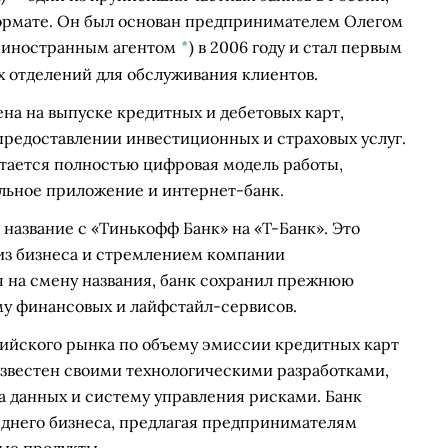
ормате. Он был основан предпринимателем
Олегом
 иностранным агентом
*
)
в 2006 году и стал первым
 отделений для обслуживания клиентов.
на на выпуске кредитных и дебетовых карт,
предоставлении инвестиционных и страховых услуг.
ается полностью цифровая модель работы,
льное приложение и интернет-банк.
 название с «Тинькофф Банк» на «Т-Банк». Это
 из бизнеса и стремлением компании
я на смену названия, банк сохранил прежнюю
му финансовых и лайфстайл-сервисов.
сийского рынка по объему эмиссии кредитных карт
известен своими технологическими разработками,
а данных и систему управления рисками. Банк
еднего бизнеса, предлагая предпринимателям