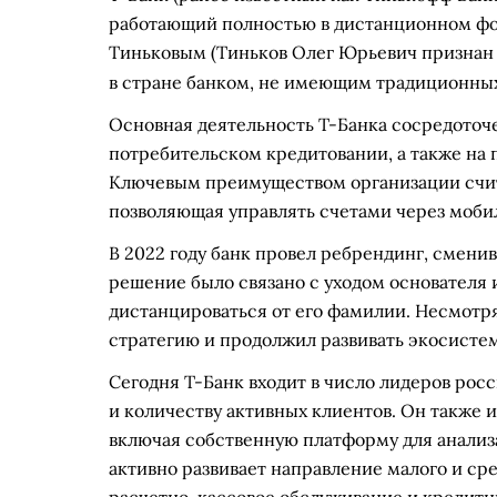
работающий полностью в дистанционном ф
Тиньковым
(Тиньков Олег Юрьевич признан
в стране банком, не имеющим традиционных
Основная деятельность Т-Банка сосредоточе
потребительском кредитовании, а также на 
Ключевым преимуществом организации счит
позволяющая управлять счетами через моби
В 2022 году банк провел ребрендинг, сменив
решение было связано с уходом основателя
дистанцироваться от его фамилии. Несмотр
стратегию и продолжил развивать экосисте
Сегодня Т-Банк входит в число лидеров рос
и количеству активных клиентов. Он также 
включая собственную платформу для анализ
активно развивает направление малого и ср