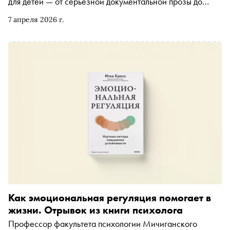
для детей — от серьёзной документальной прозы до
детских историй. «Сноб» попросил главных редакторов
7 апреля 2026 г.
и других представителей ведущих издательств страны
рассказать, за чем стоит идти в Гостиный двор
Как эмоциональная регуляция помогает в
жизни. Отрывок из книги психолога
Профессор факультета психологии Мичиганского