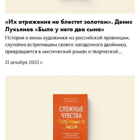
«Их отражения не блестят золотом». Денис
Лукьянов «Было у него два сына»
История о юном художнике из российской провинции,
случайно встретившем своего загадочного двойника,
превращается в мистический роман о творческой
зависимости и раздвоении личности: современное
21 декабря 2025 г.
переложение мифа о Нарциссе, где мир суеверий
сталкивается с миром поп-культуры, а рассказ ведётся от
лица самого отражения. «Сноб» публикует фрагмент из
романа, вышедшего в издательстве «МИФ»