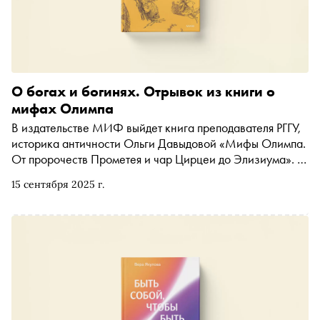
О богах и богинях. Отрывок из книги о
мифах Олимпа
В издательстве МИФ выйдет книга преподавателя РГГУ,
историка античности Ольги Давыдовой «Мифы Олимпа.
От пророчеств Прометея и чар Цирцеи до Элизиума». В
ней автор рассказывает об отношении древних греков к
15 сентября 2025 г.
судьбе и прорицаниям, а также осмысляет главные
мифологические сюжеты. «Сноб» публикует отрывок