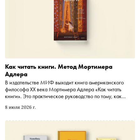
Как читать книги. Метод Мортимера
Адлера
В издательстве МИФ выходит книга американского
философа XX века Мортимера Адлера «Как читать
книги». Это практическое руководство по тому, как
научиться читать вдумчиво: обращать внимание на
8 июля 2026 г.
заложенные автором смыслы и даже вступать с ним в
диалог. «Сноб» публикует отрывок