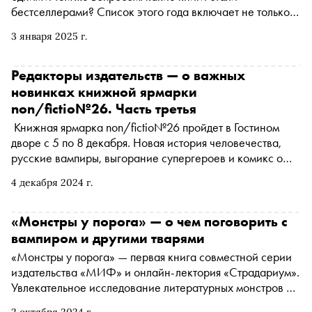
бестселлерами? Список этого года включает не только
нон-фикшн и художественную, но и детскую литературу
3 января 2025 г.
Редакторы издательств — о важных
новинках книжной ярмарки
non/fictio№26. Часть третья
Книжная ярмарка non/fictio№26 пройдет в Гостином
дворе с 5 по 8 декабря. Новая история человечества,
русские вампиры, выгорание супергероев и комикс о
Гильгамеше — «Сноб» совместно с редакторами и
4 декабря 2024 г.
сотрудниками российских издательств продолжает
изучать новинки книжного рынка
«Монстры у порога» — о чем поговорить с
вампиром и другими тварями
«Монстры у порога» — первая книга совместной серии
издательства «МИФ» и онлайн-лектория «Страдариум».
Увлекательное исследование литературных монстров от
историка литературы Алексея Вдовина. Автор
2 октября 2024 г.