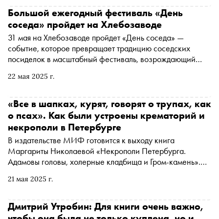
Большой ежегодный фестиваль «День
соседа» пройдет на Хлебозаводе
31 мая на Хлебозаводе пройдет «День соседа» —
событие, которое превращает традицию соседских
посиделок в масштабный фестиваль, возрождающий
культуру добрососедства. В программе: турниры по игре
22 мая 2025 г.
в лото, шахматам и пинг-понгу, мастер-классы для детей
и взрослых, йога на крыше, экскурсии по Хлебозаводу и
лекции про район, свопы книг и растений, кинопоказ
«Все в шапках, курят, говорят о трупах, как
под открытым небом и многое другое. Вход на фестиваль
о псах». Как были устроены крематорий и
бесплатный
некрополи в Петербурге
В издательстве МИФ готовится к выходу книга
Маргариты Николаевой «Некрополи Петербурга.
Адамовы головы, холерные кладбища и Гром-камень».
«Сноб» поговорил с автором о том, как работали
21 мая 2025 г.
кладбища в бывшей столице, что изменилось с приходом
советской власти и почему в крематорий ходили зрители
и зеваки
Дмитрий Утробин: Для книги очень важно,
чтобы она была не только куплена, но и