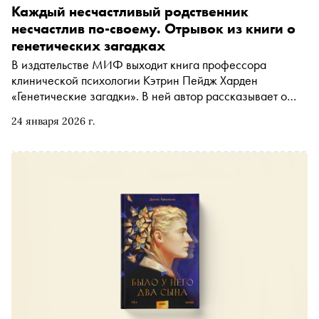
Каждый несчастливый родственник
несчастлив по-своему. Отрывок из книги о
генетических загадках
В издательстве МИФ выходит книга профессора
клинической психологии Кэтрин Пейдж Харден
«Генетические загадки». В ней автор рассказывает о
последних достижениях учёных в области генетики и о
24 января 2026 г.
том, почему жизнь человека не определяется победой в
генетической лотерее. «Сноб» публикует отрывок