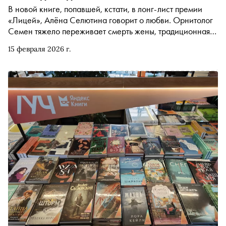
В новой книге, попавшей, кстати, в лонг-лист премии
«Лицей», Алёна Селютина говорит о любви. Орнитолог
Семен тяжело переживает смерть жены, традиционная
медицина не в силах понять причину боли в руках, так
15 февраля 2026 г.
что остается обратиться к нетрадиционной. Поддавшись
на уговоры детей, он оказывается на приёме у
деревенской знахарки. Хотя в Малых Озерках не так
спокойно, как кажется на первый взгляд, Семен почему-
то решает задержаться как минимум на пару дней.
«Сноб» публикует фрагмент из романа, вышедшего в
издательстве МИФ