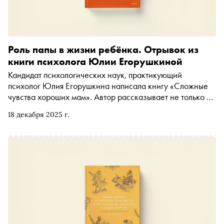
Роль папы в жизни ребёнка. Отрывок из
книги психолога Юлии Егорушкиной
Кандидат психологических наук, практикующий
психолог Юлия Егорушкина написала книгу «Сложные
чувства хороших мам». Автор рассказывает не только о
том, как материнство переворачивает жизнь женщины,
18 декабря 2025 г.
но и как справиться с нахлынувшими чувствами и не
навредить себе. Отдельная глава в книге посвящена
тому, как в связи с рождением ребёнка
трансформируются отношения с партнером. С
разрешения издательства МИФ «Сноб» публикует
отрывок