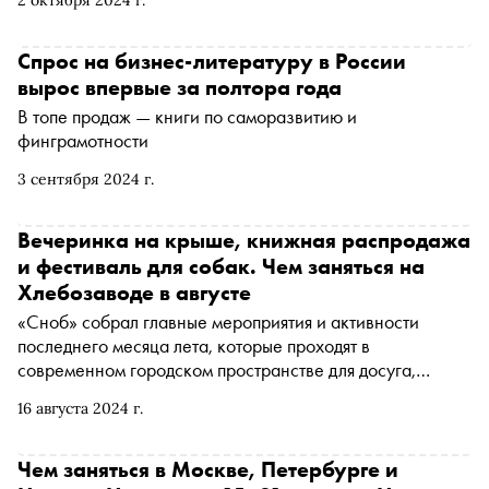
предлагает читателю заглянуть в XIX век — эпоху
перемен и научно-технического прогресса. Именно
тогда фантазия писателей породила монстров,
Спрос на бизнес-литературу в России
получивших литературное бессмертие: Мефистофеля,
вырос впервые за полтора года
Вия, Франкенштейна, Дракулу. В своей книге Алексей
В топе продаж — книги по саморазвитию и
Вдовин размышляет, что скрывается за образом
финграмотности
вампира, какие человеческие страхи обнажают
литературные чудовища и есть ли самобытность у
3 сентября 2024 г.
российских монстров
Вечеринка на крыше, книжная распродажа
и фестиваль для собак. Чем заняться на
Хлебозаводе в августе
«Сноб» собрал главные мероприятия и активности
последнего месяца лета, которые проходят в
современном городском пространстве для досуга,
прогулок и шопинга Хлебозавод на Дмитровской
16 августа 2024 г.
Чем заняться в Москве, Петербурге и