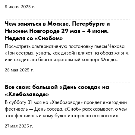
Эми Уилер и писательница Рози Д’Антонио. «Сноб»
8 июня 2025 г.
публикует главу из книги, выходящей в издательстве
МИФ в июне
Чем заняться в Москве, Петербурге и
Нижнем Новгороде 29 мая – 4 июня.
Неделя со «Снобом»
Посмотреть альтернативную постановку пьесы Чехова
«Три сестры», узнать, как дизайн влияет на образ жизни,
или сходить на благотворительный концерт Фонда
Хабенского — рассказываем, чем заняться и куда
28 мая 2025 г.
сходить на ближайшей неделе
Все свои: большой «День соседа» на
«Хлебозаводе»
В субботу 31 мая на «Хлебозаводе» пройдет ежегодный
фестиваль — День соседа. «Сноб» рассказывает, о чем
этот фестиваль и кому будет интересно его посетить
27 мая 2025 г.