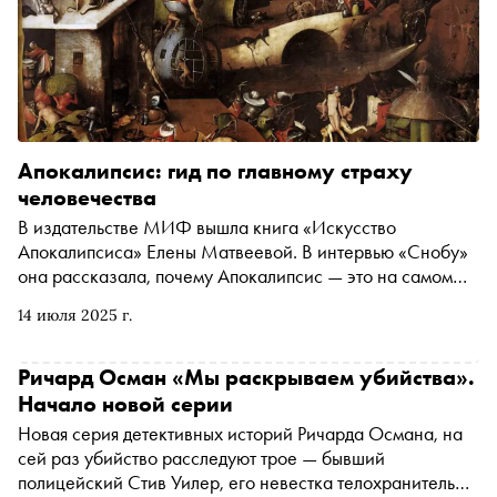
Апокалипсис: гид по главному страху
человечества
В издательстве МИФ вышла книга «Искусство
Апокалипсиса» Елены Матвеевой. В интервью «Снобу»
она рассказала, почему Апокалипсис — это на самом
деле не конец света, какие трактовки у числа 666,
14 июля 2025 г.
почему ранние христиане с оптимизмом смотрели на
смерть и в чем принципиальная разница между
Страшным судом и теми бедствиями, что скрываются за
Ричард Осман «Мы раскрываем убийства».
«семью печатями»
Начало новой серии
Новая серия детективных историй Ричарда Османа, на
сей раз убийство расследуют трое — бывший
полицейский Стив Уилер, его невестка телохранитель