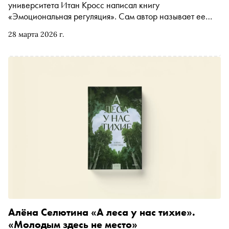
университета Итан Кросс написал книгу
«Эмоциональная регуляция». Сам автор называет ее
практическим руководством по управлению эмоциями.
28 марта 2026 г.
Помимо описания научных методов повышения
устойчивости к внешним раздражителям в книгу вошли
реальные истории людей. С разрешения издательства
«МИФ» «Сноб» публикует отрывок
Алёна Селютина «А леса у нас тихие».
«Молодым здесь не место»