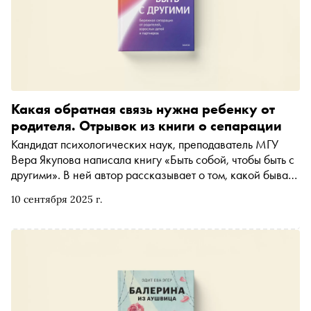
Какая обратная связь нужна ребенку от
родителя. Отрывок из книги о сепарации
Кандидат психологических наук, преподаватель МГУ
Вера Якупова написала книгу «Быть собой, чтобы быть с
другими». В ней автор рассказывает о том, какой бывает
сепарация от родителей, детей и партнёров и как
10 сентября 2025 г.
сделать её бережной. Книга содержит как интересные
заметки о теории, так и практические советы. С
разрешения издательства «МИФ» «Сноб» публикует
отрывок