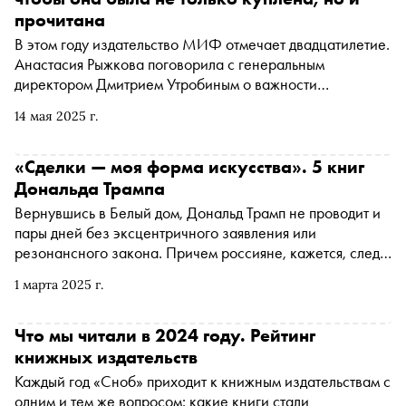
прочитана
В этом году издательство МИФ отмечает двадцатилетие.
Анастасия Рыжкова поговорила с генеральным
директором Дмитрием Утробиным о важности
эстетического интеллекта, предпочтениях зумеров и
14 мая 2025 г.
вере в то, что каждая книга найдет своего читателя
«Сделки — моя форма искусства». 5 книг
Дональда Трампа
Вернувшись в Белый дом, Дональд Трамп не проводит и
пары дней без эксцентричного заявления или
резонансного закона. Причем россияне, кажется, следят
за американским лидером не менее пристально, чем
1 марта 2025 г.
сами американцы: на фоне новостей о переговорах РФ
и США резко вырос спрос на книги, написанные
Трампом. «Сноб» почитал те, которые вызывают у
Что мы читали в 2024 году. Рейтинг
российского читателя наибольший интерес, и узнал, что
книжных издательств
об этом интересе говорят издатели
Каждый год «Сноб» приходит к книжным издательствам с
одним и тем же вопросом: какие книги стали