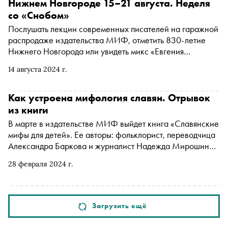
Нижнем Новгороде 15–21 августа. Неделя
со «Снобом»
Послушать лекции современных писателей на гаражной
распродаже издательства МИФ, отметить 830-летие
Нижнего Новгорода или увидеть микс «Евгения
Онегина» и джаза. «Сноб» рассказывает, чем заняться и
14 августа 2024 г.
куда сходить на ближайшей неделе
Как устроена мифология славян. Отрывок
из книги
В марте в издательстве МИФ выйдет книга «Славянские
мифы для детей». Ее авторы: фольклорист, переводчица
Александра Баркова и журналист Надежда Мирошина
— увлекательно и доступно рассказывают о том, что из
28 февраля 2024 г.
себя представляло славянское язычество. Визуальное
осмысление мифов предлагает иллюстратор Анастасия
Николаева. «Сноб» публикует отрывок
Загрузить ещё