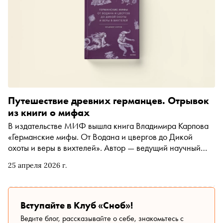
Путешествие древних германцев. Отрывок
из книги о мифах
В издательстве МИФ вышла книга Владимира Карпова
«Германские мифы. От Водана и цвергов до Дикой
охоты и веры в вихтелей». Автор — ведущий научный
сотрудник сектора германских языков Института
25 апреля 2026 г.
языкознания РАН — рассказывает о традициях и
верованиях древних германцев, связи сказочных
сюжетов с мифами и представлениях современных
немцев о мифическом. «Сноб» публикует отрывок
Вступайте в Клуб «Сноб»!
Ведите блог, рассказывайте о себе, знакомьтесь с