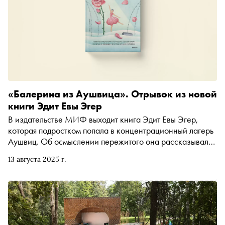
«Балерина из Аушвица». Отрывок из новой
книги Эдит Евы Эгер
В издательстве МИФ выходит книга Эдит Евы Эгер,
которая подростком попала в концентрационный лагерь
Аушвиц. Об осмыслении пережитого она рассказывала
в книге «Выбор», ставшей международным
13 августа 2025 г.
бестселлером. Новая история тоже автобиографична —
это попытка взглянуть на свою жизнь с другого ракурса:
повествование в книге «Балерина из Аушвица» ведётся
от лица юной Эдит. Автор пишет о своём взрослении,
юношеских мечтах и надеждах. «Сноб» публикует
отрывок