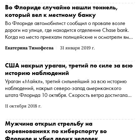
Во Флориде случайно нашли тоннель,
который вел к местному банку
Во Флориде автомобилист сообщил о провале возле
дороги на улице, где находится отделение Chase bank.
Когда на место приехали полицейские и осмотрели яму,
выяснилось, что кто-то рыл тоннель, ведущий к
Екатерина Тимофеева
31 января 2019 г.
кредитному учреждению
США накрыл ураган, третий по силе за всю
историю наблюдений
Ураган «Майкл», третий сильнейший за всю историю
наблюдений, накрыл северо-запад американского
штата Флорида 10 октября. Скорость ветра достигала
250 километров в час. Погибли два человека, в том
11 октября 2018 г.
числе один ребенок, передает ВВС
Мужчина открыл стрельбу на
соревнованиях по киберспорту во
Флориде и убил двоих человек