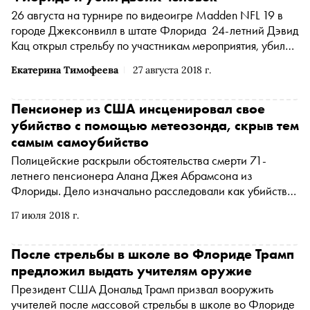
26 августа на турнире по видеоигре Madden NFL 19 в
городе Джексонвилл в штате Флорида 24-летний Дэвид
Кац открыл стрельбу по участникам мероприятия, убил
двоих человек, 11 ранил, а потом покончил жизнь
Екатерина Тимофеева
27 августа 2018 г.
самоубийством
Пенсионер из США инсценировал свое
убийство с помощью метеозонда, скрыв тем
самым самоубийство
Полицейские раскрыли обстоятельства смерти 71-
летнего пенсионера Алана Джея Абрамсона из
Флориды. Дело изначально расследовали как убийство,
но позже выяснилось, что пенсионер инсценировал
17 июля 2018 г.
самоубийство с помощью метеозонда
После стрельбы в школе во Флориде Трамп
предложил выдать учителям оружие
Президент США Дональд Трамп призвал вооружить
учителей после массовой стрельбы в школе во Флориде