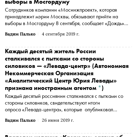
выборы в Мосгордуму
Сотрудников компании «Мосинжпроект», которая
принадлежит мэрии Москвы, обязывают прийти на
выборы в Мосгордуму 8 сентября, сообщает
«Дождь»
(Организация "Телеканал Дождь" признана
Вадим Палько
4 сентября 2019 г.
иностранным агентом
*
)
со ссылкой на работников
предприятия, которым разослали специальные письма
Каждый десятый житель России
сталкивался с пытками со стороны
силовиков —
«Левада-центр»
(Автономная
Некоммерческая Организация
«Аналитический Центр Юрия Левады»
признана иностранным агентом
*
)
Каждый десятый россиянин сталкивался с пытками со
стороны силовиков, свидетельствуют итоги
опроса «Левада-центра», которые опубликовал
«Коммерсантъ»
Вадим Палько
26 июня 2019 г.