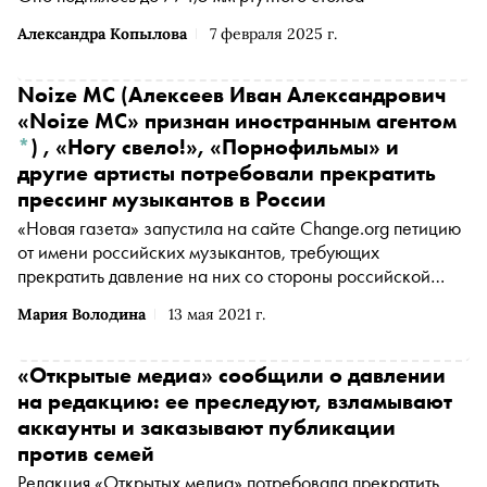
Александра Копылова
7 февраля 2025 г.
Noize MC
(Алексеев Иван Александрович
«Noize MC» признан иностранным агентом
*
)
, «Ногу свело!», «Порнофильмы» и
другие артисты потребовали прекратить
прессинг музыкантов в России
«Новая газета» запустила на сайте Change.org петицию
от имени российских музыкантов, требующих
прекратить давление на них со стороны российской
власти. Петиция адресована администрации президента
Мария Володина
13 мая 2021 г.
России, ее авторами указаны рэпер
Noize MC
(Алексеев Иван Александрович «Noize MC» признан
иностранным агентом
*
)
, группы «Ногу свело!»,
«Открытые медиа» сообщили о давлении
«Порнофильмы», «Рабфак», «Йорш» и «Аркадий Коц», а
на редакцию: ее преследуют, взламывают
также музыканты Алексей Кортнев («Несчастный
аккаунты и заказывают публикации
случай»),
Вася Обломов
(Гончаров Василий
против семей
Владимирович «Вася Обломов» признан иностранным
Редакция «Открытых медиа» потребовала прекратить