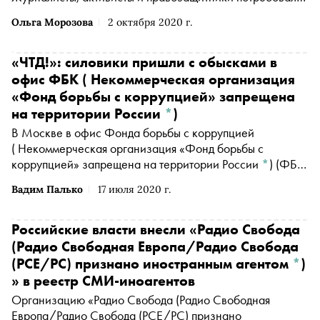
возбудить уголовное дело
Ольга Морозова
2 октября 2020 г.
«ЧТД!»: силовики пришли с обысками в
офис
ФБК
( Некоммерческая организация
«Фонд борьбы с коррупцией» запрещена
на территории России
*
)
В Москве в офис
Фонда борьбы с коррупцией
( Некоммерческая организация «Фонд борьбы с
коррупцией» запрещена на территории России
*
)
(
ФБК
( Некоммерческая организация «Фонд борьбы с
Вадим Палько
17 июля 2020 г.
коррупцией» запрещена на территории России
*
)
)
оппозиционера Алексея Навального пришли с
обысками, сообщил в твиттере юрист фонда Александр
Российские власти внесли «
Радио Свобода
Головач
(Радио Свободная Европа/Радио Свобода
(PCE/PC) признано иностранным агентом
*
)
» в реестр СМИ-иноагентов
Организацию «
Радио Свобода
(Радио Свободная
Европа/Радио Свобода (PCE/PC) признано