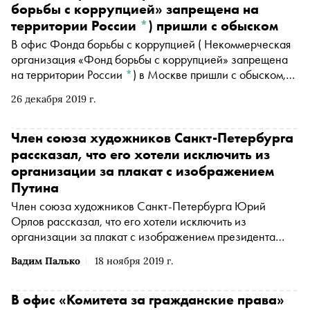
борьбы с коррупцией» запрещена на
территории России
*
)
пришли с обыском
В офис
Фонда борьбы с коррупцией
( Некоммерческая
организация «Фонд борьбы с коррупцией» запрещена
на территории России
*
)
в Москве пришли с обыском,
написала в твиттере пресс-секретарь Алексея
26 декабря 2019 г.
Навального
Кира Ярмыш
(Ярмыш Кира Александровна
признана иностранным агентом
*
)
Член союза художников Санкт-Петербурга
рассказал, что его хотели исключить из
организации за плакат с изображением
Путина
Член союза художников Санкт-Петербурга Юрий
Орлов рассказал, что его хотели исключить из
организации за плакат с изображением президента
России Владимира Путина, пишет «Коммерсантъ»
Вадим Палько
18 ноября 2019 г.
В офис «Комитета за гражданские права»