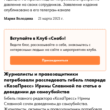
агентом
*
)
,
Дмитрий Спирин
(Спирин Дмитрий
давление на своих сотрудников. Заявление издания
Александрович признан иностранным агентом
*
)
опубликовано в его телеграм-канале
(«Тараканы!») и Мария Любичева («Барто»)
Мария Володина
21 марта 2021 г.
Вступайте в Клуб «Сноб»!
Ведите блог, рассказывайте о себе, знакомьтесь с
интересными людьми на сайте и мероприятиях клуба.
Присоединиться
Журналисты и правозащитники
потребовали расследовать гибель главреда
«КозаПресс» Ирины Славиной по статье о
доведении до самоубийства
Гибель главного редактора «КозаПресс» Ирины
Славиной сочли доведением до самоубийства.
Журналисты, активисты и правозащитники потребовали