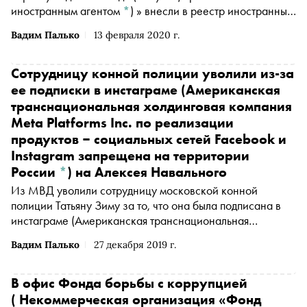
иностранным агентом
*
)
» внесли в реестр иностранных
СМИ, выполняющих функции иностранных агентов
Вадим Палько
13 февраля 2020 г.
после регистрации в России юрлица, она уже значится в
списке на сайте Минюста России
Сотрудницу конной полиции уволили из-за
ее подписки в
инстаграме
(Американская
транснациональная холдинговая компания
Meta Platforms Inc. по реализации
продуктов ‒ социальных сетей Facebook и
Instagram запрещена на территории
России
*
)
на Алексея Навального
Из МВД уволили сотрудницу московской конной
полиции Татьяну Зиму за то, что она была подписана в
инстаграме
(Американская транснациональная
холдинговая компания Meta Platforms Inc. по реализации
Вадим Палько
27 декабря 2019 г.
продуктов ‒ социальных сетей Facebook и Instagram
запрещена на территории России
*
)
на оппозиционера
Алексея Навального, об этом сообщило издание
В офис
Фонда борьбы с коррупцией
Readovka
( Некоммерческая организация «Фонд