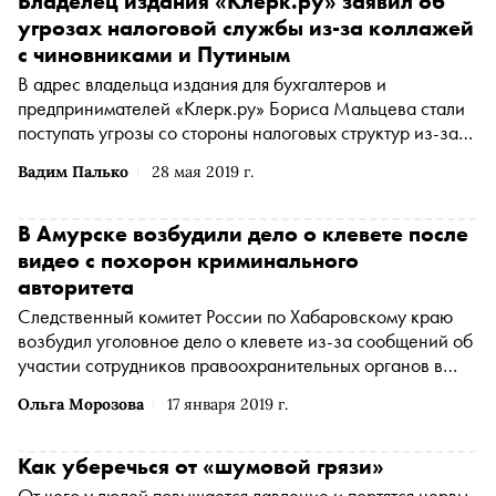
Владелец издания «Клерк.ру» заявил об
угрозах налоговой службы из-за коллажей
с чиновниками и Путиным
В адрес владельца издания для бухгалтеров и
предпринимателей «Клерк.ру» Бориса Мальцева стали
поступать угрозы со стороны налоговых структур из-за
карикатур и коллажей с участием высокопоставленных
Вадим Палько
28 мая 2019 г.
чиновников, пишет «Коммерсантъ»
В Амурске возбудили дело о клевете после
видео с похорон криминального
авторитета
Следственный комитет России по Хабаровскому краю
возбудил уголовное дело о клевете из-за сообщений об
участии сотрудников правоохранительных органов в
похоронах криминального авторитета в Амурске
Ольга Морозова
17 января 2019 г.
Как уберечься от «шумовой грязи»
От чего у людей повышается давление и портятся нервы,