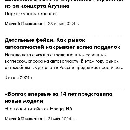
из-за концерта Агутина
Парковку также запретят
Матвей Иващенко
25 июля 2024 г.
Детальные фейки. Как рынок
автозапчастей накрывает волна подделок
Начало лета связано с традиционным сезонным
всплеском спроса на автозапчасти. В этом году рынок
автомобильных деталей в России продолжает расти за
счет стареющего автопарка, при этом за последние два
3 июня 2024 г.
года он сумел справиться с дефицитом и разгоном цен,
однако новая нарастающая проблема здесь — это
наплыв подделок и контрафакта
«Волга» впервые за 14 лет представила
новые модели
Это копии китайских Hongqi H5
Матвей Иващенко
21 мая 2024 г.