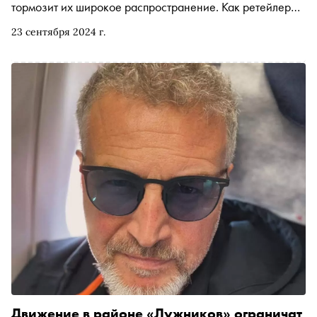
тормозит их широкое распространение. Как ретейлеры
развивают сети электрозаправок и заботятся о
23 сентября 2024 г.
владельцах более экологичных машин — в материале
«Сноба»
Движение в районе «Лужников» ограничат