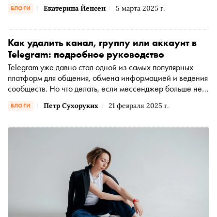
скандалов в комментариях, сравнения своего
Екатерина Йенсен
5 марта 2025 г.
БЛОГИ
«неуспеха» с их «успехом», и т. п.
Как удалить канал, группу или аккаунт в
Telegram: подробное руководство
Telegram уже давно стал одной из самых популярных
платформ для общения, обмена информацией и ведения
сообществ. Но что делать, если мессенджер больше не
нужен, или есть необходимость удалить канал в
Петр Сухоруких
21 февраля 2025 г.
БЛОГИ
Telegram, группу, а порой даже полностью снести
аккаунт? Вопросы вроде «как удалить аккаунт в Telegram
навсегда» или «как пожаловаться на канал в Telegram»
встречаются все чаще. Разберемся во всех этих
ситуациях последовательно и в деталях