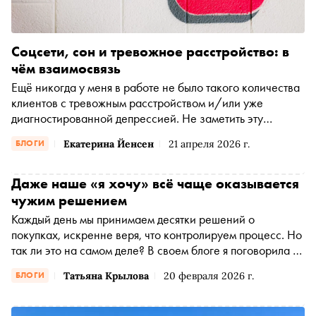
Соцсети, сон и тревожное расстройство: в
чём взаимосвязь
Ещё никогда у меня в работе не было такого количества
клиентов с тревожным расстройством и/или уже
диагностированной депрессией. Не заметить эту
тенденцию за 11 лет практики нельзя. И можно, как это
Екатерина Йенсен
21 апреля 2026 г.
БЛОГИ
часто делают, списать всё на «злую фарму» и «плохих
врачей», которые всем без разбора выписывают
антидепрессанты и противотревожные средства (что
Даже наше «я хочу» всё чаще оказывается
тоже частично имеет место быть), но…
чужим решением
Каждый день мы принимаем десятки решений о
покупках, искренне веря, что контролируем процесс. Но
так ли это на самом деле? В своем блоге я поговорила с
agile-коучем Дарьей Кореньковой о том, что стоит за
Татьяна Крылова
20 февраля 2026 г.
БЛОГИ
нашим выбором: реальная потребность, эмоциональный
импульс или невидимые механизмы, о которых мы даже
не подозреваем