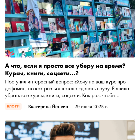
А что, если я просто все уберу на время?
Курсы, книги, соцсети…?
Поступил интересный вопрос: «Хочу на ваш курс про
дофамин, но как раз вот хотела сделать паузу. Решила
убрать все курсы, книги, соцсети. Как раз, чтобы
восстановить дофамин, а тут ваш курс. Теперь даже не
Екатерина Йенсен
29 июля 2025 г.
БЛОГИ
знаю — идти или нет?» Прекрасный вопрос! И тут я
вынуждена вернуться к своему личному примеру...