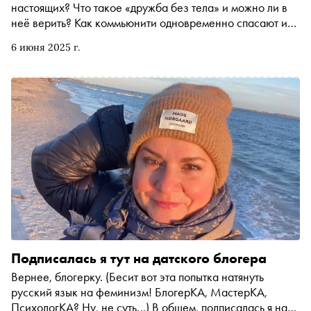
настоящих? Что такое «дружба без тела» и можно ли в
неё верить? Как коммьюнити одновременно спасают и
радикализуют? Почему дейтинг-приложения превратили
6 июня 2025 г.
любовь в маркетплейс, а привязанности — в
уведомления? И правда ли, что мы живём в обществе,
где даже молчание стало формой общения? Это первый
из материалов спецпроекта «Сноба» о цифровом
будущем. Мы начинаем с самого чувствительного — с
того, как технологии перепрошили саму ткань
человеческой близости
Подписалась я тут на датского блогера
Вернее, блогерку. (Бесит вот эта попытка натянуть
русский язык на феминизм! БлогерКА, МастерКА,
ПсихологКА? Ну, не суть…) В общем, подписалась я на