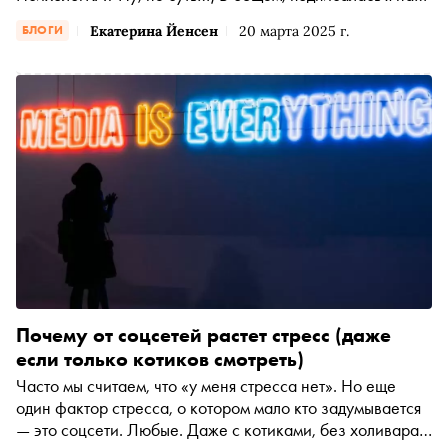
нее, чтобы не терять самооценку в довольно-таки
Екатерина Йенсен
20 марта 2025 г.
БЛОГИ
ядовитом русскоязычном интернете. В нем, по
сравнению с датским пространством, мне кажется (?) ото
всех женщин вечно ждут подвигов фигуры, достижений,
счастливых (?) отношений, количества детей, морщин и
накачанной ж.
Почему от соцсетей растет стресс (даже
если только котиков смотреть)
Часто мы считаем, что «у меня стресса нет». Но еще
один фактор стресса, о котором мало кто задумывается
— это соцсети. Любые. Даже с котиками, без холивара,