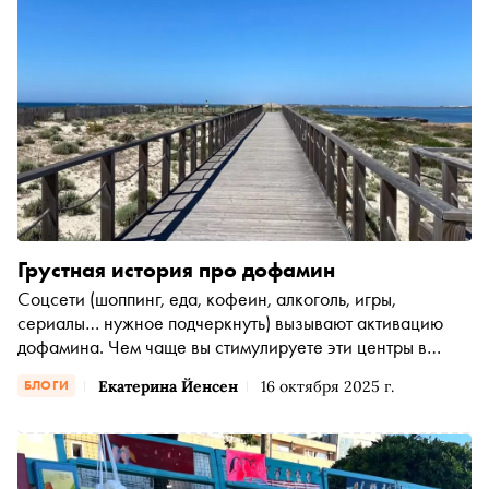
Грустная история про дофамин
Соцсети (шоппинг, еда, кофеин, алкоголь, игры,
сериалы… нужное подчеркнуть) вызывают активацию
дофамина. Чем чаще вы стимулируете эти центры в
мозге, тем… большая «доза» соцсетей и прочего вам
Екатерина Йенсен
16 октября 2025 г.
БЛОГИ
нужна, чтобы получить ту же порцию дофамина. Это —
основа зависимостей. Нужно больше стимулятора, чтобы
получать то же самое удовольствие