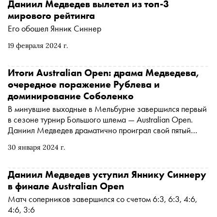
Даниил Медведев вылетел из топ-3
мирового рейтинга
Его обошел Янник Синнер
19 февраля 2024 г.
Итоги Australian Open: драма Медведева,
очередное поражение Рублева и
доминирование Соболенко
В минувшие выходные в Мельбурне завершился первый
в сезоне турнир Большого шлема — Australian Open.
Даниил Медведев драматично проиграл свой пятый
финал из шести, Андрей Рублев в десятый раз не смог
30 января 2024 г.
преодолеть барьер четвертьфинала, а белорусская
теннисистка Арина Соболенко не заметила
сопротивления на пути к титулу. Подробнее — в
Даниил Медведев уступил Яннику Синнеру
материале «Сноба»
в финале Australian Open
Матч соперников завершился со счетом 6:3, 6:3, 4:6,
4:6, 3:6