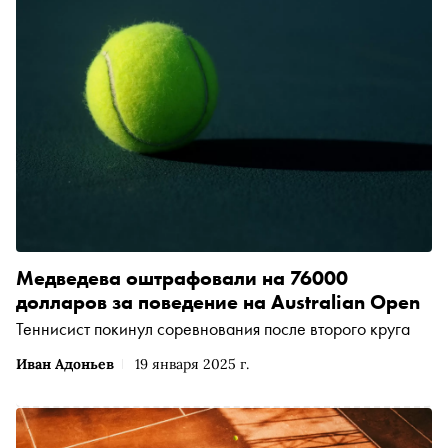
после «Больших шлемов» турнира — в Дубае и Индиан-
Уэллсе, одну за другой победила первую и вторую
ракетки мира — Игу Швентек и Арину Соболенко — и
заодно переписала несколько теннисных рекордов.
Медведева оштрафовали на 76000
долларов за поведение на Australian Open
Теннисист покинул соревнования после второго круга
Иван Адоньев
19 января 2025 г.