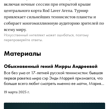
включая ночные сессии при открытой крыше
центрального корта Rod Laver Arena. Турнир
привлекает сильнейших теннисистов планеты и
собирает многомиллионную аудиторию зрителей по
всему миру.
Искусственный интеллект может ошибаться, поэтому
перепроверяйте ответы.
Материалы
Обыкновенный гений Мирры Андреевой
Все без ума от 17-летней русской теннисистки: бывшая
первая ракетка мира сэр Энди Маррей признается, что
больше всего любит смотреть именно ее матчи, Мария
Шарапова видит Мирру своей наследницей, с победами
19 марта 2025 г.
на турнирах ее публично поздравляет сам Леброн
Джеймс. Меньше чем за месяц Мирра Андреева
одержала 12 побед подряд, выиграла два крупнейших