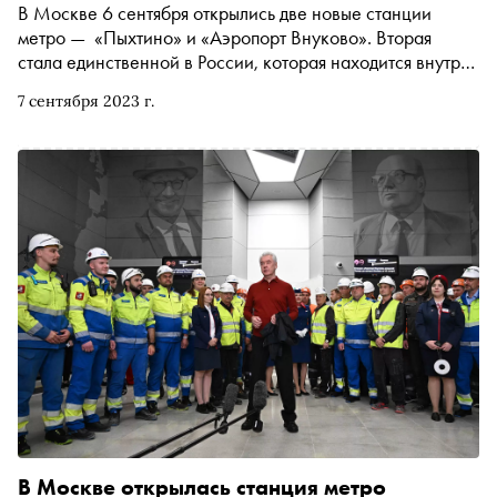
В Москве 6 сентября открылись две новые станции
метро — «Пыхтино» и «Аэропорт Внуково». Вторая
стала единственной в России, которая находится внутри
аэропорта — пассажиры теперь могут попасть в здание
7 сентября 2023 г.
терминала воздушной гавани по подземному
пешеходному переходу. «Сноб» рассказывает, как это
повлияет на трафик подземки и стоимость жилья в округе
В Москве открылась станция метро