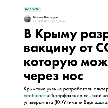
НОВОСТИ
Мария Володина
15 ОКТЯБРЯ 2020 Г., 11:04
В Крыму раз
вакцину от C
которую мож
через нос
Крымские ученые разработали альтер
сообщает
«Интерфакс» со ссылкой на
университета (КФУ) имени Вернадског