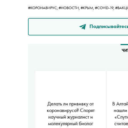
#КОРОНАВИРУС,
#НОВОСТИ,
#КРЫМ,
#COVID-19,
#ВАКЦИ
Подписывайтесь
ЧИ
Делать ли прививку от
В Алта
коронавируса? Спорят
нашли 
научный журналист и
«Спут
молекулярный биолог
считае