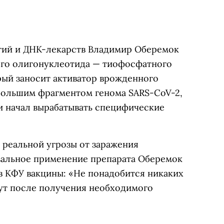
гий и ДНК-лекарств Владимир Оберемок
ного олигонуклеотида — тиофосфатного
рый заносит активатор врожденного
ебольшим фрагментом генома SARS-CoV-2,
и начал вырабатывать специфические
 реальной угрозы от заражения
зальное применение препарата Оберемок
в КФУ вакцины: «Не понадобится никаких
нут после получения необходимого