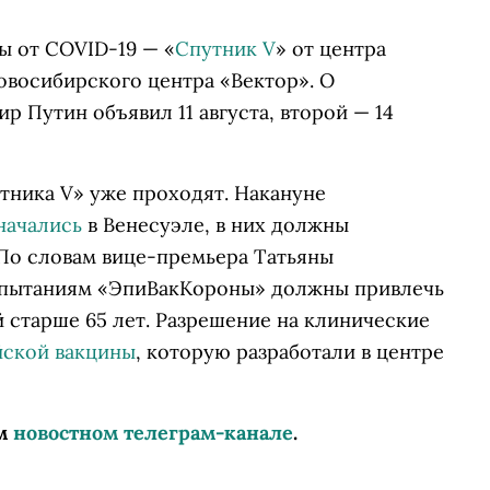
ы от COVID-19 — «
Спутник V
» от центра
новосибирского центра «Вектор». О
р Путин объявил 11 августа, второй — 14
ника V» уже проходят. Накануне
начались
в Венесуэле, в них должны
 По словам вице-премьера Татьяны
спытаниям «ЭпиВакКороны» должны привлечь
 старше 65 лет. Разрешение на клинические
йской вакцины
, которую разработали в центре
м
новостном телеграм-канале
.