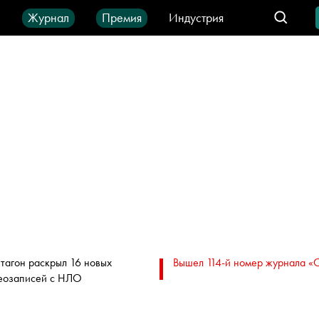
ы
Журнал
Премия
Индустрия
део
Город
IT-продукты
тагон раскрыл 16 новых
Вышел 114-й номер журнала «
еозаписей с НЛО