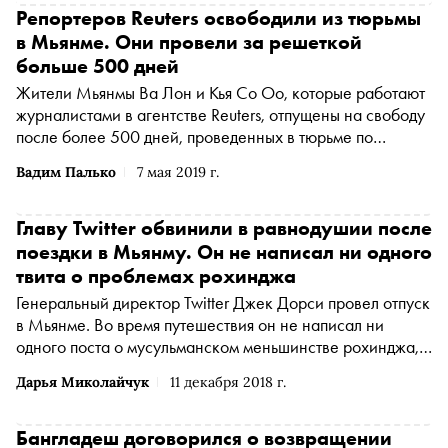
Репортеров Reuters освободили из тюрьмы
в Мьянме. Они провели за решеткой
больше 500 дней
Жители Мьянмы Ва Лон и Кья Со Оо, которые работают
журналистами в агентстве Reuters, отпущены на свободу
после более 500 дней, проведенных в тюрьме по
обвинению в разглашении секретной информации,
Вадим Палько
7 мая 2019 г.
сообщает The Guardian
Главу Twitter обвинили в равнодушии после
поездки в Мьянму. Он не написал ни одного
твита о проблемах рохинджа
Генеральный директор Twitter Джек Дорси провел отпуск
в Мьянме. Во время путешествия он не написал ни
одного поста о мусульманском меньшинстве рохинджа,
которое подверглось геноциду. За это критики обвинили
Дарья Миколайчук
11 декабря 2018 г.
его в равнодушии, сообщает The Guardian
Бангладеш договорился о возвращении