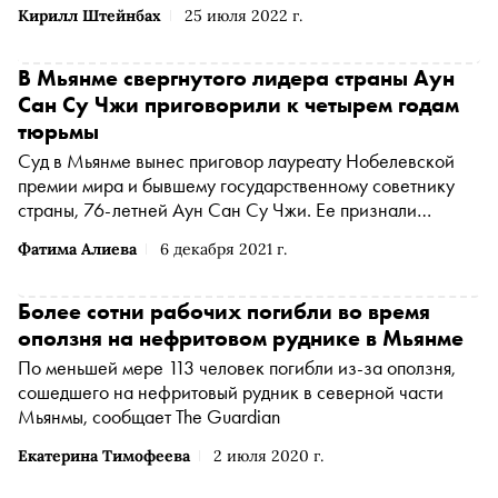
Кирилл Штейнбах
25 июля 2022 г.
В Мьянме свергнутого лидера страны Аун
Сан Су Чжи приговорили к четырем годам
тюрьмы
Суд в Мьянме вынес приговор лауреату Нобелевской
премии мира и бывшему государственному советнику
страны, 76-летней Аун Сан Су Чжи. Ее признали
виновной в подстрекательстве и нарушении
Фатима Алиева
6 декабря 2021 г.
антиковидных ограничений и приговорили к четырем
годам тюрьмы, передает CNN
Более сотни рабочих погибли во время
оползня на нефритовом руднике в Мьянме
По меньшей мере 113 человек погибли из-за оползня,
сошедшего на нефритовый рудник в северной части
Мьянмы, сообщает The Guardian
Екатерина Тимофеева
2 июля 2020 г.