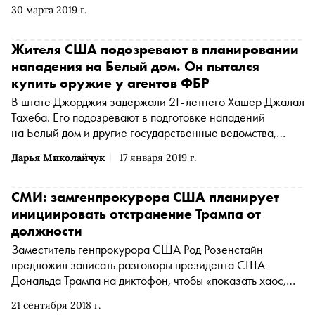
масштабное изменение в его работе с 2001 года, пишет
30 марта 2019 г.
The Wall Street Journal
Жителя США подозревают в планировании
нападения на Белый дом. Он пытался
купить оружие у агентов ФБР
В штате Джорджия задержали 21-летнего Хашер Джалал
Тахеба. Его подозревают в подготовке нападений
на Белый дом и другие государственные ведомства,
сообщает NBC со ссылкой на Федеральное бюро
Дарья Миколайчук
17 января 2019 г.
расследований
СМИ: замгенпрокурора США планирует
инициировать отстранение Трампа от
должности
Заместитель генпрокурора США Род Розенстайн
предложил записать разговоры президента США
Дональда Трампа на диктофон, чтобы «показать хаос,
поглощающий администрацию»
21 сентября 2018 г.