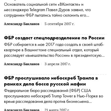
Основатель социальной сети «ВКонтакте» и
мессенджера Telegram Павел Дуров заявил, что
сотрудники ФБР пытались тайно склонить его
сотрудничать с ведомством
Александр Бакланов
5 сентября 2017 г.
ФБР создаст спецподразделение по России
ФБР собирается в мае 2017 года создать в своей штаб-
квартире в Вашингтоне специальный отдел, который
расследует «вмешательство России» в президентскую
кампанию в США
Александр Бакланов
3 апреля 2017 г.
ФБР прослушивало небоскреб Трампа в
рамках дела босса русской мафии
Федеральное бюро расследований (ФБР) США
прослушивало небоскреб Trump Tower в Нью-Йорке во
время расследования дела против бизнесмена
Алимжана Тохтахунова, известного как Тайванчик
Александр Бакланов
21 марта 2017 г.