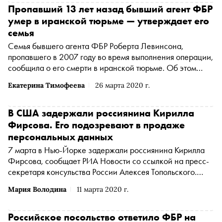
Пропавший 13 лет назад бывший агент ФБР
умер в иранской тюрьме — утверждает его
семья
Семья бывшего агента ФБР Роберта Левинсона,
пропавшего в 2007 году во время выполнения операции,
сообщила о его смерти в иранской тюрьме. Об этом
сообщает The Guardian
Екатерина Тимофеева
26 марта 2020 г.
В США задержали россиянина Кирилла
Фирсова. Его подозревают в продаже
персональных данных
7 марта в Нью-Йорке задержали россиянина Кирилла
Фирсова, сообщает РИА Новости со ссылкой на пресс-
секретаря консульства России Алексея Топольского.
Сейчас задержанный находится в следственном
Мария Володина
11 марта 2020 г.
изоляторе Манхэттена
Российское посольство ответило ФБР на