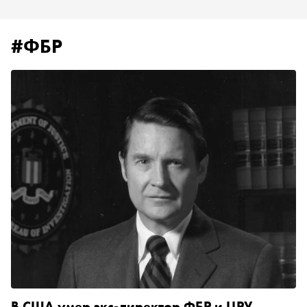
#ФБР
В США умер экс-директор ФБР и ЦРУ