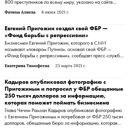
800 преступников по всему миру, указано на сайте
Европола. Операцию провели благодаря Anom,
Фатима Алиева
8 июня 2021 г.
приложению по обмену зашифрованными сообщениями,
которое придумали распространить оперативники
Евгений Пригожин создал свой ФБР —
«Фонд борьбы с репрессиями»
Бизнесмен Евгений Пригожин, которого в СМИ
называют «поваром Путина», основал свой ФБР —
«Фонд борьбы с репрессиями», сообщает пресс-служба
компании «Конкорд»
Екатерина Тимофеева
23 марта 2021 г.
Кадыров опубликовал фотографию с
Пригожиным и попросил у ФБР обещанные
250 тысяч долларов за информацию,
которая поможет поймать бизнесмена
Глава Чечни Рамзан Кадыров опубликовал фотографию
с Евгением Пригожиным и потребовал от ФБР 250 тысяч
долларов, обещанные бюро за информацию, которая