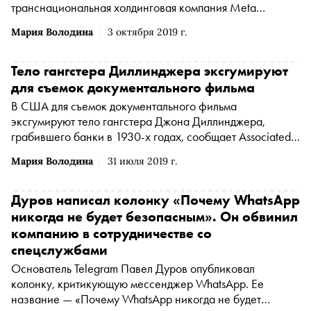
транснациональная холдинговая компания Meta
Platforms Inc. по реализации продуктов ‒ социальных
Мария Володина
3 октября 2019 г.
сетей Facebook и Instagram запрещена на территории
России
*
)
рекламу, в которой предлагалось помогать
американским спецслужбам, сообщает CNN
Тело гангстера Диллинджера эксгумируют
для съемок документального фильма
В США для съемок документального фильма
эксгумируют тело гангстера Джона Диллинджера,
грабившего банки в 1930-х годах, сообщает Associated
Press
Мария Володина
31 июля 2019 г.
Дуров написал колонку «Почему WhatsApp
никогда не будет безопасным». Он обвинил
компанию в сотрудничестве со
спецслужбами
Основатель Telegram Павел Дуров опубликовал
колонку, критикующую мессенджер WhatsApp. Ее
название — «Почему WhatsApp никогда не будет