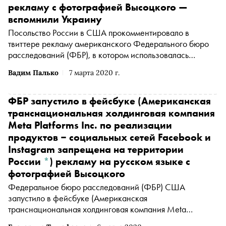
рекламу с фотографией Высоцкого —
вспомнили Украину
Посольство России в США прокомментировало в
твиттере рекламу американского Федерального бюро
расследований (ФБР), в котором использовалась
фотография советского актера и певца Владимира
Вадим Палько
7 марта 2020 г.
Высоцкого
ФБР запустило в
фейсбуке
(Американская
транснациональная холдинговая компания
Meta Platforms Inc. по реализации
продуктов ‒ социальных сетей Facebook и
Instagram запрещена на территории
России
*
)
рекламу на русском языке с
фотографией Высоцкого
Федеральное бюро расследований (ФБР) США
запустило в
фейсбуке
(Американская
транснациональная холдинговая компания Meta
Platforms Inc. по реализации продуктов ‒ социальных