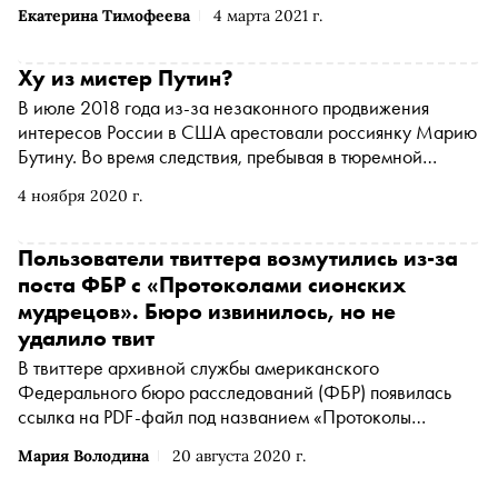
поможет арестовать российского бизнесмена
Екатерина Тимофеева
4 марта 2021 г.
Ху из мистер Путин?
В июле 2018 года из-за незаконного продвижения
интересов России в США арестовали россиянку Марию
Бутину. Во время следствия, пребывая в тюремной
камере, девушка вела дневники. Записи легли в основу
4 ноября 2020 г.
книги Бутиной «Тюремный дневник», где она рассказала
эту историю от первого лица. С разрешения
издательства АСТ «Сноб» публикует одну из глав
Пользователи твиттера возмутились из-за
поста ФБР с «Протоколами сионских
мудрецов». Бюро извинилось, но не
удалило твит
В твиттере архивной службы американского
Федерального бюро расследований (ФБР) появилась
ссылка на PDF-файл под названием «Протоколы
сионских мудрецов» — антисемитского текста,
Мария Володина
20 августа 2020 г.
подложность которого считается доказанной, пишет The
Washington Post