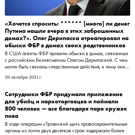
«Хочется спросить: ****** [много] ли денег
Путина нашли вчера в этих заброшенных
домах?». Олег Дерипаска отреагировал на
обыски ФБР в домах своих родственников
В США агенты ФБР провели обыски в домах, связанных
с российским бизнесменом Олегом Дерипаской. С чем
могли быть связаны следственные действия, к чему они
привели, и что на это ответил сам олигарх — в
20 октября 2021 г.
материале «Сноба»
Сотрудники ФБР придумали приложение
для убийц и наркоторговцев и поймали
800 человек — все благодаря паре кружек
пива
В ходе операции «Троянский щит» правоохранительные
органы из почти двух десятков стран задержали более