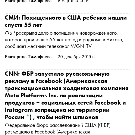
Екатерина Тимофеева
6 марта 2020 г.
сетей Facebook и Instagram запрещена на территории
России
*
)
собственную рекламу на русском языке и с
фотографией советского актера и певца Владимира
СМИ: Похищенного в США ребенка нашли
Высоцкого. Так ведомство призывает к сотрудничеству
спустя 55 лет
ФБР раскрыла дело о похищении новорожденного,
которое произошло 55 лет назад в роддоме в Чикаго,
сообщает местный телеканал WGN-TV
Екатерина Тимофеева
20 декабря 2019 г.
CNN: ФБР запустило русскоязычную
рекламу в
Facebook
(Американская
транснациональная холдинговая компания
Meta Platforms Inc. по реализации
продуктов ‒ социальных сетей Facebook и
Instagram запрещена на территории
России
*
)
, чтобы найти шпионов
Федеральное бюро расследований США (ФБР)
размещало в
Facebook
(Американская