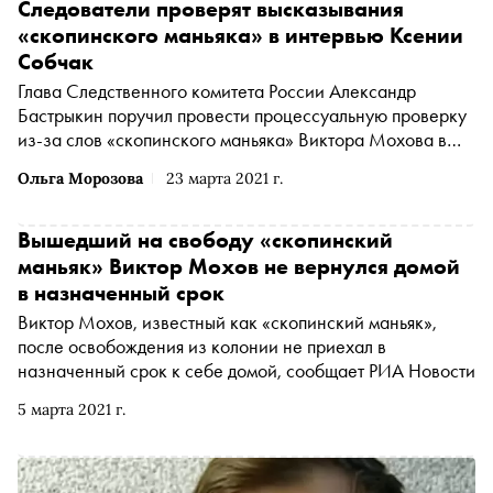
Собчак. Об этом «Открытым медиа» рассказал
Следователи проверят высказывания
представитель Степановой
«скопинского маньяка» в интервью Ксении
Собчак
Глава Следственного комитета России Александр
Бастрыкин поручил провести процессуальную проверку
из-за слов «скопинского маньяка» Виктора Мохова в
интервью телеведущей Ксении Собчак. Об этом
Ольга Морозова
23 марта 2021 г.
сообщается на сайте ведомства
Вышедший на свободу «скопинский
маньяк» Виктор Мохов не вернулся домой
в назначенный срок
Виктор Мохов, известный как «скопинский маньяк»,
после освобождения из колонии не приехал в
назначенный срок к себе домой, сообщает РИА Новости
5 марта 2021 г.