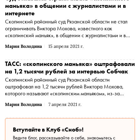
маньяка» в общении с журналистами и в
интернете
Скопинский районный суд Рязанской области не стал
ограничивать Виктора Мохова, известного как
«скопинский маньяк», в общении с журналистами и в
интернете, сообщает ТАСС со ссылкой на секретариат
Мария Володина
15 апреля 2021 г.
суда. Ввести новые ограничения для Мохова ранее
требовало МВД
ТАСС: «скопинского маньяка» оштрафовали
на 1,2 тысячи рублей за интервью Собчак
Скопинский районный суд Рязанской области
оштрафовал на 1,2 тысячи рублей Виктора Мохова,
которого называют «скопинским маньяком», из-за
интервью телеведущей Ксении Собак, сообщает ТАСС
Мария Володина
7 апреля 2021 г.
со ссылкой на источник
Вступайте в Клуб «Сноб»!
Ведите блог, рассказывайте о себе, знакомьтесь с