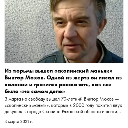
Из тюрьмы вышел «скопинский маньяк»
Виктор Мохов. Одной из жертв он писал из
колонии и грозился рассказать, как все
было «на самом деле»
3 марта на свободу вышел 70-летний Виктор Мохов —
«скопинский маньяк», который в 2000 году похитил двух
девушек в городе Скопине Рязанской области и почти
четыре года держал их в бункере под своим гаражом.
3 марта 2021 г.
Кто такой Виктор Мохов, что происходило в бункере с