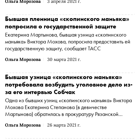
Ольга Морозова
3 апреля 2021 г.
Бывшая пленница «скопинского маньяка»
попросила о государственной защите
Екатерина Мартынова, бывшая узница «скопинского
маньяка» Виктора Мохова, попросила предоставить ей
государственную защиту, сообщает ТАСС
Ольга Морозова
30 марта 2021 г.
Бывшая узница «скопинского маньяка»
потребовала возбудить уголовное дело из-
за его интервью Собчак
Одна из бывших узниц «скопинского маньяка» Виктора
Мохова Екатерина Степанова (в девичестве
Мартынова) обратилась в прокуратуру Рязанской
области и региональное управление Следственного
Ольга Морозова
26 марта 2021 г.
комитета и потребовала возбудить уголовное дело из-за
его высказываний в фильме телеведущей Ксении