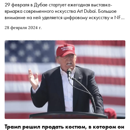
29 февраля в Дубае стартует ежегодная выставка-
ярмарка современного искусства Art Dubai. Большое
внимание на ней уделяется цифровому искусству и NFT:
на ярмарке будет отдельная цифровая секция и пройдет
28 февраля 2024 г.
паблик-ток, посвященный месту NFT-арта в цифровом
будущем. О развитии NFT-арта «Снобу» рассказали
сооснователь консалтингового бюро Digital & Analogue
Partners и платформы цифрового искусства IOGINALITY
Екатерина Смирнова и куратор ​​платформы IOGINALITY
Анна Буали
Трамп решил продать костюм, в котором он