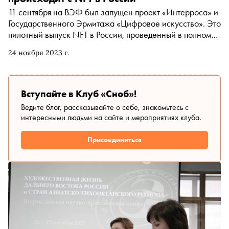
11 сентября на ВЭФ был запущен проект «Интерроса» и
Государственного Эрмитажа «Цифровое искусство». Это
пилотный выпуск NFT в России, проведенный в полном
соответствии с законом. Зачем нужны токены, как ими
24 ноября 2023 г.
торговать в России и чем интересен проект «Цифровое
искусство» — в материале «Сноба»
Вступайте в Клуб «Сноб»!
Ведите блог, рассказывайте о себе, знакомьтесь с
интересными людьми на сайте и мероприятиях клуба.
Присоединиться