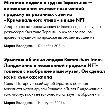
Miramax подала в суд на Тарантино —
кинокомпания считает незаконной
продажу вырезанных сцен из
«Криминального чтива» в виде NFT
Американская кинокомпания Miramax подала в суд на
режиссера Квентина Тарантино из-за его планов
провести аукцион по продаже вырезанных сцен из
фильма «Криминальное чтиво» в виде
Мария Володина
17 ноября 2021 г.
невзаимозаменяемых токенов (NFT), сообщает The
Hollywood Reporter
Эрмитаж обвинил лидера Rammstein Тилля
Линдеманна в незаконной продаже NFT-
токенов с изображениями музея. Он сделал
их на съемках клипа
Санкт-Петербургский музей Эрмитаж обвинил
вокалиста метал-группы Rammstein Тилля Линдеманна в
том, что музыкант незаконно использует изображения
музея при продаже своих NFT-токенов. Заявление
Мария Володина
14 августа 2021 г.
Эрмитажа опубликовано в его телеграм-канале