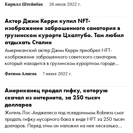
невзаимозаменяемых токенов (NFT) в ходе заседания
Кирилл Штейнбах
26 июля 2022 г.
рабочей группы по нормативному регулированию. Об
этом пишет «Коммерсантъ»
Актер Джим Керри купил NFT-
изображение заброшенного санатория в
грузинском курорте Цхалтубо. Там любил
отдыхать Сталин
Американский актер Джим Керри приобрел NFT-
изображение заброшенного советского санатория,
который находится в грузинском курортном городе
Цхалтубо. Работа художников Райана Купманса и Алисы
Фатима Алиева
7 июня 2022 г.
Векселл обошлась Керри в 40 тысяч долларов, передает
New York Post
Американец продал гифку, которую
скачал из интернета, за 250 тысяч
долларов
Житель Лос-Анджелеса под псевдонимом Robness смог
продать гифку мусорного бака в виде NFT за 250 тысяч
долларов. Перед этим он наложил на нее несколько
эффектов, пишет Mashable