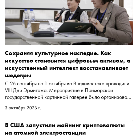
Сохраняя культурное наследие. Как
искусство становится цифровым активом, а
искусственный интеллект восстанавливает
шедевры
С 26 сентября по 1 октября во Владивостоке проходили
VIII Дни Эрмитажа. Мероприятие в Приморской
государственной картинной галерее было организовано
по инициативе директора музея «Государственный
3 октября 2023 г.
Эрмитаж» Михаила Пиотровского и правительства
Приморского края. Для участия в конференциях во
Владивосток приехали профессионалы музейного дела.
В США запустили майнинг криптовалюты
«Сноб» узнал, что обсуждали на встрече и как
на атомной электростанции
совместный проект музея, компании «Интеррос» и