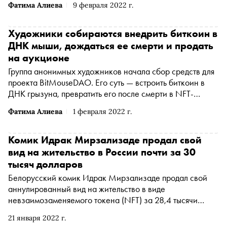
Фатима Алиева
9 февраля 2022 г.
Художники собираются внедрить биткоин в
ДНК мыши, дождаться ее смерти и продать
на аукционе
Группа анонимных художников начала сбор средств для
проекта BitMouseDAO. Его суть — встроить биткоин в
ДНК грызуна, превратить его после смерти в NFT-
изображение и продать на аукционе вместе с его
Фатима Алиева
1 февраля 2022 г.
законсервированным трупом, передает Vice.
Комик Идрак Мирзализаде продал свой
вид на жительство в России почти за 30
тысяч долларов
Белорусский комик Идрак Мирзализаде продал свой
аннулированный вид на жительство в виде
невзаимозаменяемого токена (NFT) за 28,4 тысячи
долларов (2,18 миллиона рублей). Об этом сообщает
21 января 2022 г.
телеграм-канал Mash