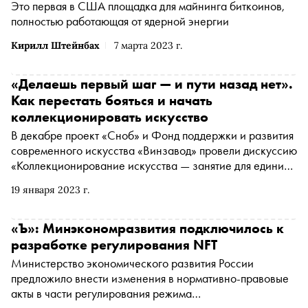
Это первая в США площадка для майнинга биткоинов,
российской платформы «Атомайз» «Цифровое
полностью работающая от ядерной энергии
искусство» помогает реставраторам сохранять и
восстанавливать шедевры живописи
Кирилл Штейнбах
7 марта 2023 г.
«Делаешь первый шаг — и пути назад нет».
Как перестать бояться и начать
коллекционировать искусство
В декабре проект «Сноб» и Фонд поддержки и развития
современного искусства «Винзавод» провели дискуссию
«Коллекционирование искусства — занятие для единиц.
А что если нет?». Обсудить правдивость клише и
19 января 2023 г.
пересудов, окружающих мир искусства, пригласили
основательницу галерейного проекта a-s-t-r-a Алину
Крюкову и искусствоведа и основателя галереи
«Ъ»: Минэкономразвития подключилось к
современного искусства pop/off/art Сергея Попова.
разработке регулирования NFT
Они поговорили о современном арт-рынке, пользе
Министерство экономического развития России
коллекционирования для личностного роста, а также
предложило внести изменения в нормативно-правовые
разрушили мифы о том, что личная коллекция искусства
акты в части регулирования режима
— это привилегия узкого круга людей