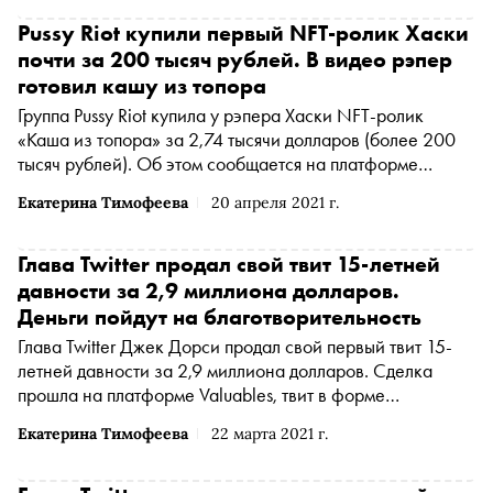
Pussy Riot купили первый NFT-ролик Хаски
почти за 200 тысяч рублей. В видео рэпер
готовил кашу из топора
Группа Pussy Riot купила у рэпера Хаски NFT-ролик
«Каша из топора» за 2,74 тысячи долларов (более 200
тысяч рублей). Об этом сообщается на платформе
Foundation, где проходил аукцион
Екатерина Тимофеева
20 апреля 2021 г.
Глава Twitter продал свой твит 15-летней
давности за 2,9 миллиона долларов.
Деньги пойдут на благотворительность
Глава Twitter Джек Дорси продал свой первый твит 15-
летней давности за 2,9 миллиона долларов. Сделка
прошла на платформе Valuables, твит в форме
невзаимозаменяемого токена (Non-fungible token или
Екатерина Тимофеева
22 марта 2021 г.
NFT) купил генеральный директор малайзийской
компании Bridge Oracle Хакан Эстави