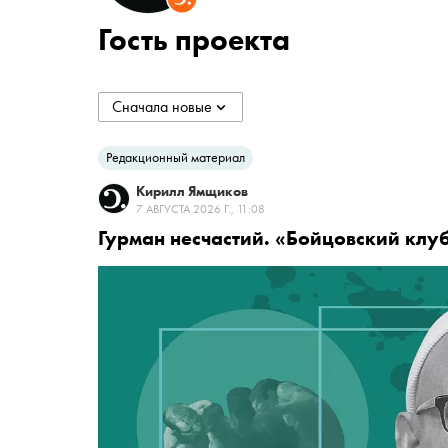
Гость проекта
Сначала новые
collapsed
Сначала новые
Редакционный материал
Кирилл Ямщиков
Сначала старые
7 АВГУСТА 2026 Г., 11:08
Гурман несчастий. «Бойцовский клу
По популярности