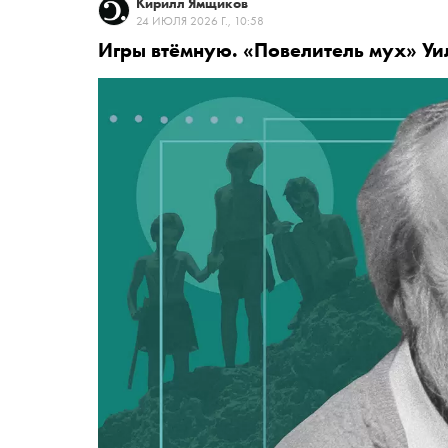
Кирилл Ямщиков
24 ИЮЛЯ 2026 Г., 10:58
Игры втёмную. «Повелитель мух» Уи