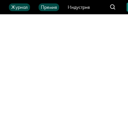
ы
Журнал
Премия
Индустрия
део
Город
IT-продукты