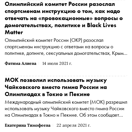
Олимпийский комитет России разослал
спортсменам инструкцию о том, как надо
отвечать на «провокационные» вопросы о
домогательствах, политике и Black Lives
Matter
Олимпийский комитет России (ОКР) разослал
спортсменам инструкцию с ответами на вопросы о
политике, допинге, сексуальных домогательствах, Крыме
и движении за права темнокожих Black Lives Matter
Фатима Алиева
14 июля 2021 г.
(BLM), сообщают «Ведомости»
МОК позволил использовать музыку
Чайковского вместо гимна России на
Олимпиадах в Токио и Пекине
Международный олимпийский комитет (МОК) разрешил
использовать музыку Чайковского вместо гимна России
на Олимпиадах в Токио и Пекине. Об этом сообщает
Олимпийский комитет России (ОКР)
Екатерина Тимофеева
22 апреля 2021 г.