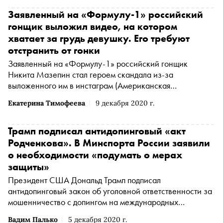
Заявленный на «Формулу-1» российский
гонщик выложил видео, на котором
хватает за грудь девушку. Его требуют
отстранить от гонки
Заявленный на «Формулу-1» российский гонщик
Никита Мазепин стал героем скандала из-за
выложенного им в
инстаграм
(Американская
транснациональная холдинговая компания Meta
Екатерина Тимофеева
9 декабря 2020 г.
Platforms Inc. по реализации продуктов ‒ социальных
сетей Facebook и Instagram запрещена на территории
России
*
)
видео. Спортсмен показал, как хватает за
Трамп подписал антидопинговый «акт
грудь девушку
Родченкова». В Минспорта России заявили
о необходимости «подумать о мерах
защиты»
Президент США Дональд Трамп подписал
антидопинговый закон об уголовной ответственности за
мошенничество с допингом на международных
соревнованиях — документ также известен под
Вадим Палько
5 декабря 2020 г.