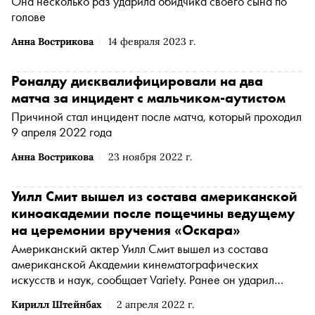
Она несколько раз ударила обидчика своего сына по
голове
Анна Вострикова
14 февраля 2023 г.
Роналду дисквалифицировали на два
матча за инцидент с мальчиком-аутистом
Причиной стал инцидент после матча, который проходил
9 апреля 2022 года
Анна Вострикова
23 ноября 2022 г.
Уилл Смит вышел из состава американской
киноакадемии после пощечины ведущему
на церемонии вручения «Оскара»
Американский актер Уилл Смит вышел из состава
американской Академии кинематографических
искусств и наук, сообщает Variety. Ранее он ударил
комика Криса Рока во время церемонии вручения
Кирилл Штейнбах
2 апреля 2022 г.
премии «Оскар»