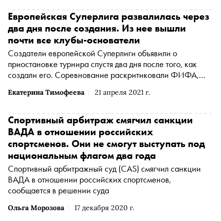
Европейская Суперлига развалилась через
два дня после создания. Из нее вышли
почти все клубы-основатели
Создатели европейской Суперлиги объявили о
приостановке турнира спустя два дня после того, как
создали его. Соревнование раскритиковали ФИФА,
УЕФА, футбольное сообщество, болельщики. Также
Екатерина Тимофеева
21 апреля 2021 г.
турнир покинули все английские клубы
Спортивный арбитраж смягчил санкции
ВАДА в отношении российских
спортсменов. Они не смогут выступать под
национальным флагом два года
Спортивный арбитражный суд (CAS) смягчил санкции
ВАДА в отношении российских спортсменов,
сообщается в решении суда
Ольга Морозова
17 декабря 2020 г.