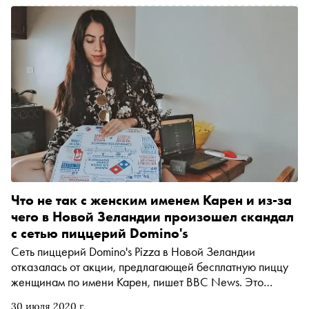
Что не так с женским именем Карен и из-за
чего в Новой Зеландии произошел скандал
с сетью пиццерий Domino's
Сеть пиццерий Domino's Pizza в Новой Зеландии
отказалась от акции, предлагающей бесплатную пиццу
женщинам по имени Карен, пишет BBC News. Это
произошло из-за многочисленных негативных откликов
30 июля 2020 г.