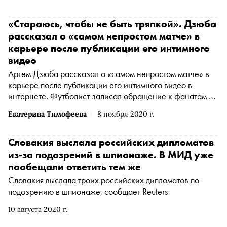
«Стараюсь, чтобы не быть тряпкой». Дзюба
рассказал о «самом непростом матче» в
карьере после публикации его интимного
видео
Артем Дзюба рассказал о «самом непростом матче» в
карьере после публикации его интимного видео в
интернете. Футболист записал обращение к фанатам и
опубликовал его на своей странице в
инстаграме
Екатерина Тимофеева
8 ноября 2020 г.
(Американская транснациональная холдинговая
компания Meta Platforms Inc. по реализации продуктов ‒
социальных сетей Facebook и Instagram запрещена на
Словакия выслала российских дипломатов
территории России
*
)
из-за подозрений в шпионаже. В МИД уже
пообещали ответить тем же
Словакия выслала троих российских дипломатов по
подозрению в шпионаже, сообщает Reuters
10 августа 2020 г.