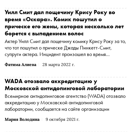
Уилл Смит дал пощечину Крису Року во
время «Оскара». Комик пошутил о
прическе его жены, которая несколько лет
борется с выпадением волос
Актер Уилл Смит дал пощечину комику Крису Року за то,
что тот пошутил о прическе Джады Пинкетт-Смит,
супруги актера. Инцидент произошел во время
церемонии вручения премии «Оскар-2022», пишет РИА
Фатима Алиева
28 марта 2022 г.
Новости со ссылкой на телеканал ABC
WADA отозвало аккредитацию у
Московской антидопинговой лаборатории
Всемирное антидопинговое агентство (WADA) отозвало
аккредитацию у Московской антидопинговой
лаборатории, сообщается на сайте организации
Мария Володина
9 октября 2021 г.