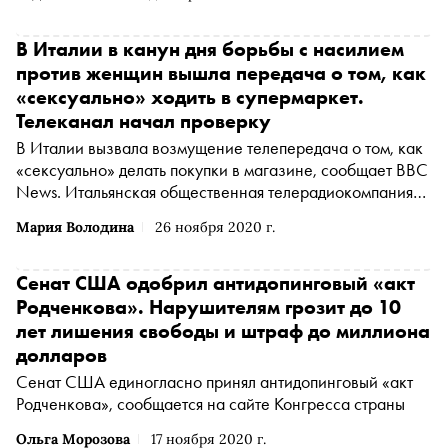
названием «акт Родченкова». Информация об этом
опубликована на сайте Белого дома
В Италии в канун дня борьбы с насилием
против женщин вышла передача о том, как
«сексуально» ходить в супермаркет.
Телеканал начал проверку
В Италии вызвала возмущение телепередача о том, как
«сексуально» делать покупки в магазине, сообщает BBC
News. Итальянская общественная телерадиокомпания
RAI начала расследование инцидента
Мария Володина
26 ноября 2020 г.
Сенат США одобрил антидопинговый «акт
Родченкова». Нарушителям грозит до 10
лет лишения свободы и штраф до миллиона
долларов
Сенат США единогласно принял антидопинговый «акт
Родченкова», сообщается на сайте Конгресса страны
Ольга Морозова
17 ноября 2020 г.