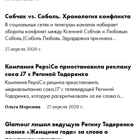
и критики этой идеи со стороны местных жителей.
«Сноб» разобрался, что именно спровоцировало такую
реакцию и почему имя Карен стало нарицательным
Собчак vs. Соболь. Хронология конфликта
В социальных сетях и телеграм-каналах набирает
обороты конфликт между Ксенией Собчак и
Любовью
Соболь
(Соболь Любовь Эдуардовна признана
иностранным агентом
*
)
. «Сноб» рассказывает, что не
27 апреля 2020 г.
поделили две главные российские оппозиционные
женщины-политики , при чем здесь телеканал
«Дождь»
(Организация "Телеканал Дождь" признана
Компания PepsiCo приостановила рекламу
иностранным агентом
*
)
и радиостанция «Эхо Москвы»
сока J7 с Региной Тодоренко
Компания PepsiCo решила приостановить
медиакампанию сока J7 с телеведущей Региной
Тодоренко, которую раскритиковали за ее слова о
жертвах домашнего насилия, сообщает телеканал «360»
Ольга Морозова
27 апреля 2020 г.
со ссылкой на директора по коммуникациям
российского PepsiCo Александра Костикова
Glamour лишил ведущую Регину Тодоренко
звания «Женщина года» за слова о